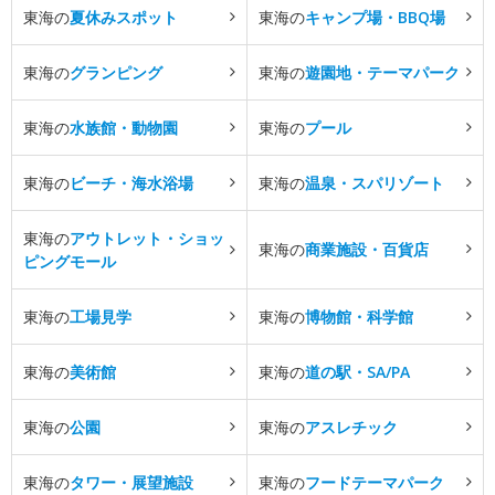
東海の
夏休みスポット
東海の
キャンプ場・BBQ場
東海の
グランピング
東海の
遊園地・テーマパーク
東海の
水族館・動物園
東海の
プール
東海の
ビーチ・海水浴場
東海の
温泉・スパリゾート
東海の
アウトレット・ショッ
東海の
商業施設・百貨店
ピングモール
東海の
工場見学
東海の
博物館・科学館
東海の
美術館
東海の
道の駅・SA/PA
東海の
公園
東海の
アスレチック
東海の
タワー・展望施設
東海の
フードテーマパーク