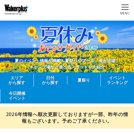
MENU
夏のイベント情報が満載！夏祭りやプール、海水浴場、
キャンプ場など遊べるスポットを大紹介
エリア
日付
イベント
夏祭り
から探す
から探す
ランキング
今日開催
イベント
2026年情報へ順次更新しておりますが一部、昨年の情
報もございます。予めご了承ください。