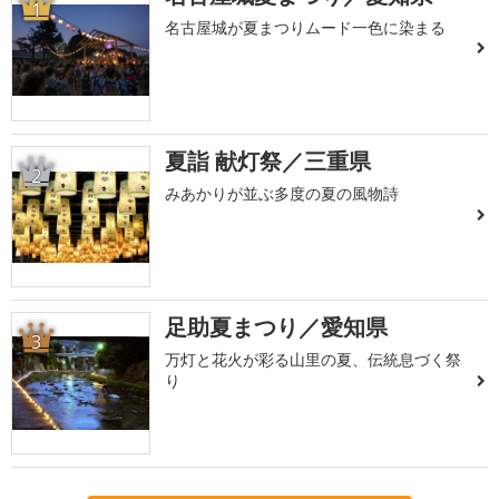
1
名古屋城が夏まつりムード一色に染まる
夏詣 献灯祭／三重県
2
みあかりが並ぶ多度の夏の風物詩
足助夏まつり／愛知県
3
万灯と花火が彩る山里の夏、伝統息づく祭
り