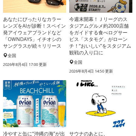
あなたにぴったりなカラー
今週末開幕！Ｊリーグのス
レンズをAIが診断！スペイン
タジアムグルメ約2000店舗
発アイウェアブランドなど
をガイドする食べログサー
「OWNDAYS」イチオシの
ビス「スタモグ」がローン
サングラスが続々リリース
チ！“おいしい”をスタジアム
観戦の入り口に
全国
全国
2026年8月4日 17:00
更新
2026年8月4日 14:50
更新
冷やすと缶に“沖縄の海”が出
サウナのあとに、