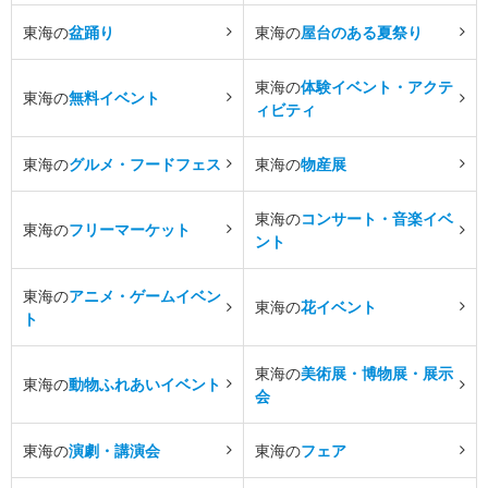
東海の
盆踊り
東海の
屋台のある夏祭り
東海の
体験イベント・アクテ
東海の
無料イベント
ィビティ
東海の
グルメ・フードフェス
東海の
物産展
東海の
コンサート・音楽イベ
東海の
フリーマーケット
ント
東海の
アニメ・ゲームイベン
東海の
花イベント
ト
東海の
美術展・博物展・展示
東海の
動物ふれあいイベント
会
東海の
演劇・講演会
東海の
フェア