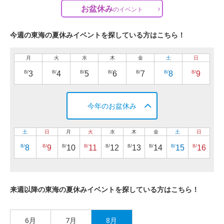
お盆休み
の
イベント
今週の東海の夏休みイベントを探している方はこちら！
月
火
水
木
金
土
日
8/
8/
8/
8/
8/
8/
8/
3
4
5
6
7
8
9
今年のお盆休み
土
日
月
火
水
木
金
土
日
8/
8/
8/
8/
8/
8/
8/
8/
8/
8
9
10
11
12
13
14
15
16
来週以降の東海の夏休みイベントを探している方はこちら！
6月
7月
8月