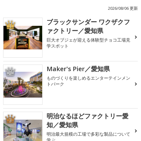
2026/08/06 更新
ブラックサンダー ワクザクフ
1
ァクトリー／愛知県
巨大オブジェが迎える体験型チョコ工場見
学スポット
Maker's Pier／愛知県
2
ものづくりを楽しめるエンターテインメン
トパーク
明治なるほどファクトリー愛
3
知／愛知県
明治最大規模の工場で多彩な製品について
学ぶ