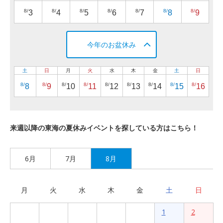
8/
8/
8/
8/
8/
8/
8/
3
4
5
6
7
8
9
今年のお盆休み
土
日
月
火
水
木
金
土
日
8/
8/
8/
8/
8/
8/
8/
8/
8/
8
9
10
11
12
13
14
15
16
来週以降の東海の夏休みイベントを探している方はこちら！
6月
7月
8月
月
火
水
木
金
土
日
1
2