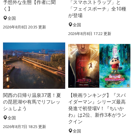
予想外な生態【作者に聞
「スマホストラップ」と
く】
「フェイスポーチ」全10種
が登場
全国
全国
2026年8月8日 20:35
更新
2026年8月8日 17:22
更新
関西の日帰り温泉37選！夏
【映画ランキング】『スパ
の琵琶湖や有馬でリフレッ
イダーマン』シリーズ最高
シュしよう
発進で初登場V！『ちいか
わ』は2位、新作3本がラン
全国
クイン
2026年8月7日 18:25
更新
全国