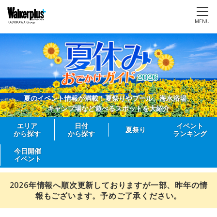
MENU
夏のイベント情報が満載！夏祭りやプール、海水浴場、
キャンプ場など遊べるスポットを大紹介
エリア
日付
イベント
夏祭り
から探す
から探す
ランキング
今日開催
イベント
2026年情報へ順次更新しておりますが一部、昨年の情
報もございます。予めご了承ください。