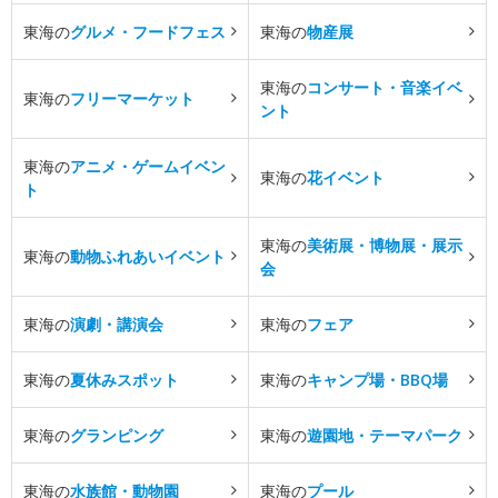
東海の
グルメ・フードフェス
東海の
物産展
東海の
コンサート・音楽イベ
東海の
フリーマーケット
ント
東海の
アニメ・ゲームイベン
東海の
花イベント
ト
東海の
美術展・博物展・展示
東海の
動物ふれあいイベント
会
東海の
演劇・講演会
東海の
フェア
東海の
夏休みスポット
東海の
キャンプ場・BBQ場
東海の
グランピング
東海の
遊園地・テーマパーク
東海の
水族館・動物園
東海の
プール