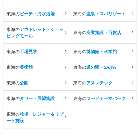
東海の
ビーチ・海水浴場
東海の
温泉・スパリゾート
東海の
アウトレット・ショッ
東海の
商業施設・百貨店
ピングモール
東海の
工場見学
東海の
博物館・科学館
東海の
美術館
東海の
道の駅・SA/PA
東海の
公園
東海の
アスレチック
東海の
タワー・展望施設
東海の
フードテーマパーク
東海の
牧場・レジャー＆リゾ
ート施設