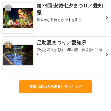
第73回 安城七夕まつり／愛知
2
県
華やかな竹飾りが街中を彩る
足助夏まつり／愛知県
3
万灯と花火が彩る山里の夏、伝統息づく祭
り
東海の夏の人気夏祭りランキング