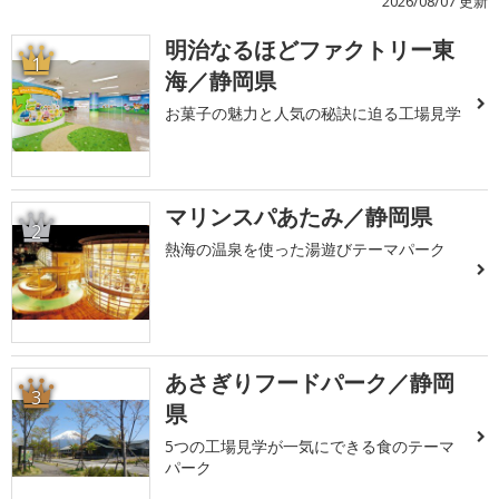
2026/08/07 更新
明治なるほどファクトリー東
1
海／静岡県
お菓子の魅力と人気の秘訣に迫る工場見学
マリンスパあたみ／静岡県
2
熱海の温泉を使った湯遊びテーマパーク
あさぎりフードパーク／静岡
3
県
5つの工場見学が一気にできる食のテーマ
パーク