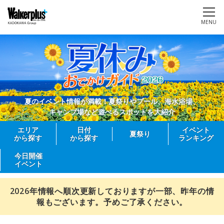
MENU
夏のイベント情報が満載！夏祭りやプール、海水浴場、
キャンプ場など遊べるスポットを大紹介
エリア
日付
イベント
夏祭り
から探す
から探す
ランキング
今日開催
イベント
2026年情報へ順次更新しておりますが一部、昨年の情
報もございます。予めご了承ください。