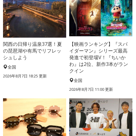
関西の日帰り温泉37選！夏
【映画ランキング】『スパ
の琵琶湖や有馬でリフレッ
イダーマン』シリーズ最高
シュしよう
発進で初登場V！『ちいか
わ』は2位、新作3本がラン
全国
クイン
2026年8月7日 18:25
更新
全国
2026年8月7日 11:00
更新