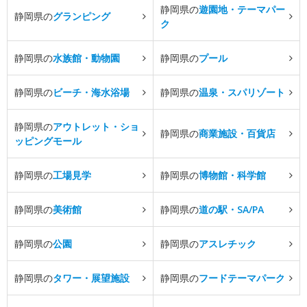
静岡県の
遊園地・テーマパー
静岡県の
グランピング
ク
静岡県の
水族館・動物園
静岡県の
プール
静岡県の
ビーチ・海水浴場
静岡県の
温泉・スパリゾート
静岡県の
アウトレット・ショ
静岡県の
商業施設・百貨店
ッピングモール
静岡県の
工場見学
静岡県の
博物館・科学館
静岡県の
美術館
静岡県の
道の駅・SA/PA
静岡県の
公園
静岡県の
アスレチック
静岡県の
タワー・展望施設
静岡県の
フードテーマパーク