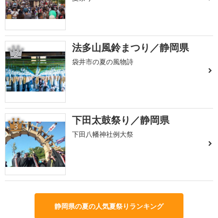
法多山風鈴まつり／静岡県
2
袋井市の夏の風物詩
下田太鼓祭り／静岡県
3
下田八幡神社例大祭
静岡県の夏の人気夏祭りランキング