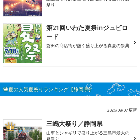
祭り
第21回いわた夏祭inジュビロ
ード
磐田の商店街が熱く盛り上がる真夏の祭典
夏の人気夏祭りランキング【静岡県】
2026/08/07 更新
三嶋大祭り／静岡県
1
山車とシャギリで盛り上がる三島市最大の
夏祭り