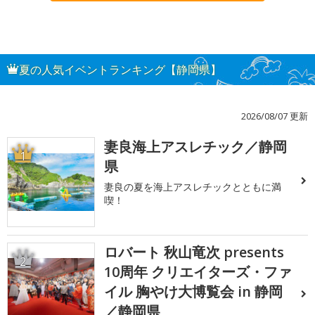
夏の人気イベントランキング【静岡県】
2026/08/07 更新
妻良海上アスレチック／静岡
1
県
妻良の夏を海上アスレチックとともに満
喫！
ロバート 秋山竜次 presents
2
10周年 クリエイターズ・ファ
イル 胸やけ大博覧会 in 静岡
／静岡県