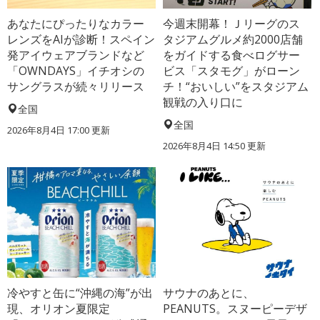
あなたにぴったりなカラー
今週末開幕！Ｊリーグのス
レンズをAIが診断！スペイン
タジアムグルメ約2000店舗
発アイウェアブランドなど
をガイドする食べログサー
「OWNDAYS」イチオシの
ビス「スタモグ」がローン
サングラスが続々リリース
チ！“おいしい”をスタジアム
観戦の入り口に
全国
全国
2026年8月4日 17:00
更新
2026年8月4日 14:50
更新
冷やすと缶に“沖縄の海”が出
サウナのあとに、
現、オリオン夏限定
PEANUTS。スヌーピーデザ