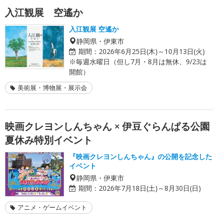
入江観展 空遙か
入江観展 空遙か
静岡県・伊東市
期間：
2026年6月25日(木)～10月13日(火)
※毎週水曜日（但し7月・8月は無休、9/23は
開館）
美術展・博物展・展示会
映画クレヨンしんちゃん × 伊豆ぐらんぱる公園
夏休み特別イベント
『映画クレヨンしんちゃん』の公開を記念した
イベント
静岡県・伊東市
期間：
2026年7月18日(土)～8月30日(日)
アニメ・ゲームイベント