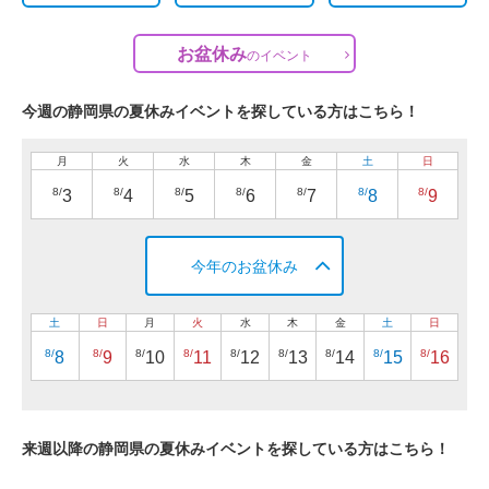
お盆休み
の
イベント
今週の静岡県の夏休みイベントを探している方はこちら！
月
火
水
木
金
土
日
8/
8/
8/
8/
8/
8/
8/
3
4
5
6
7
8
9
今年のお盆休み
土
日
月
火
水
木
金
土
日
8/
8/
8/
8/
8/
8/
8/
8/
8/
8
9
10
11
12
13
14
15
16
来週以降の静岡県の夏休みイベントを探している方はこちら！