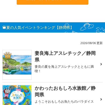
夏の人気イベントランキング【静岡県】
2026/08/06 更新
妻良海上アスレチック／静岡
1
県
妻良の夏を海上アスレチックとともに満
喫！
かわったおもしろ水族館／静
2
岡県
ようこそおもしろお魚たちのパラダイス