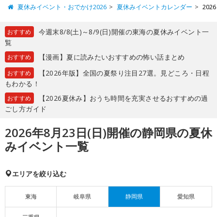
夏休みイベント・おでかけ2026
夏休みイベントカレンダー
20
今週末8/8(土)～8/9(日)開催の東海の夏休みイベント一
おすすめ
覧
【漫画】夏に読みたいおすすめの怖い話まとめ
おすすめ
【2026年版】全国の夏祭り注目27選。見どころ・日程
おすすめ
もわかる！
【2026夏休み】おうち時間を充実させるおすすめの過
おすすめ
ごし方ガイド
2026年8月23日(日)開催の静岡県の夏休
みイベント一覧
エリアを絞り込む
東海
岐阜県
静岡県
愛知県