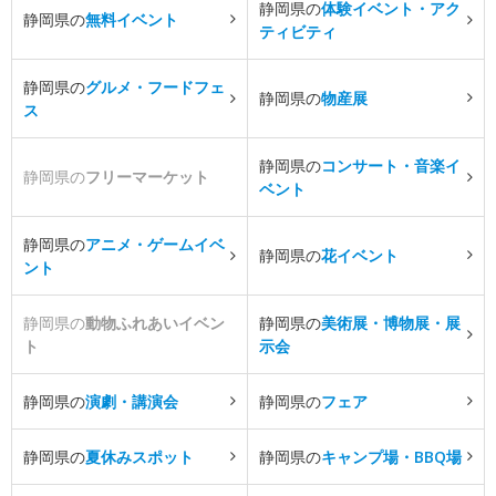
静岡県の
体験イベント・アク
静岡県の
無料イベント
ティビティ
静岡県の
グルメ・フードフェ
静岡県の
物産展
ス
静岡県の
コンサート・音楽イ
静岡県の
フリーマーケット
ベント
静岡県の
アニメ・ゲームイベ
静岡県の
花イベント
ント
静岡県の
動物ふれあいイベン
静岡県の
美術展・博物展・展
ト
示会
静岡県の
演劇・講演会
静岡県の
フェア
静岡県の
夏休みスポット
静岡県の
キャンプ場・BBQ場