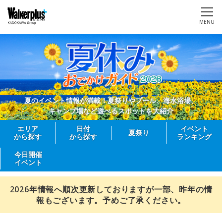
MENU
夏のイベント情報が満載！夏祭りやプール、海水浴場、
キャンプ場など遊べるスポットを大紹介
エリア
日付
イベント
夏祭り
から探す
から探す
ランキング
今日開催
イベント
2026年情報へ順次更新しておりますが一部、昨年の情
報もございます。予めご了承ください。