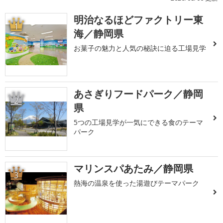
明治なるほどファクトリー東
1
海／静岡県
お菓子の魅力と人気の秘訣に迫る工場見学
あさぎりフードパーク／静岡
2
県
5つの工場見学が一気にできる食のテーマ
パーク
マリンスパあたみ／静岡県
3
熱海の温泉を使った湯遊びテーマパーク