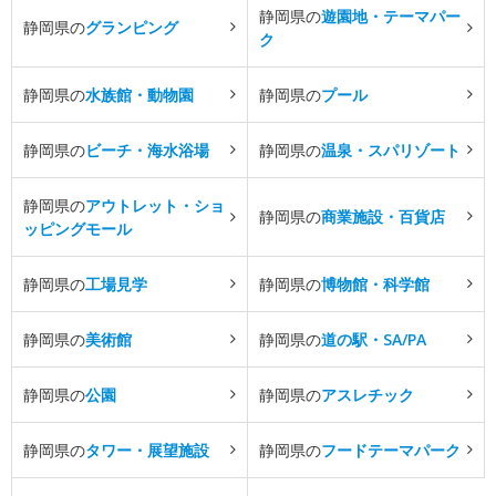
静岡県の
遊園地・テーマパー
静岡県の
グランピング
ク
静岡県の
水族館・動物園
静岡県の
プール
静岡県の
ビーチ・海水浴場
静岡県の
温泉・スパリゾート
静岡県の
アウトレット・ショ
静岡県の
商業施設・百貨店
ッピングモール
静岡県の
工場見学
静岡県の
博物館・科学館
静岡県の
美術館
静岡県の
道の駅・SA/PA
静岡県の
公園
静岡県の
アスレチック
静岡県の
タワー・展望施設
静岡県の
フードテーマパーク