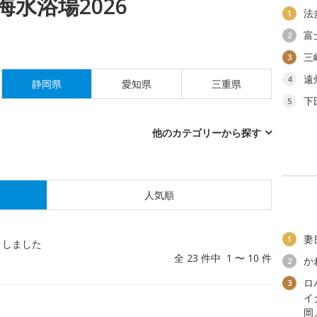
水浴場2026
法
1
富
2
三
3
遠
4
静岡県
愛知県
三重県
下
5
他のカテゴリーから探す
人気順
妻
1
トしました
全 23 件中 1 〜 10 件
か
2
ロ
3
イ
岡