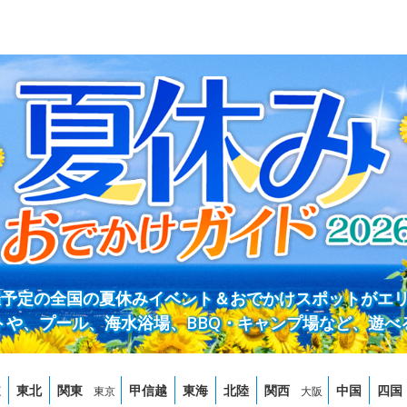
開催予定の全国の夏休みイベント＆おでかけスポットがエ
トや、プール、海水浴場、BBQ・キャンプ場など、遊べ
道
東北
関東
甲信越
東海
北陸
関西
中国
四国
東京
大阪