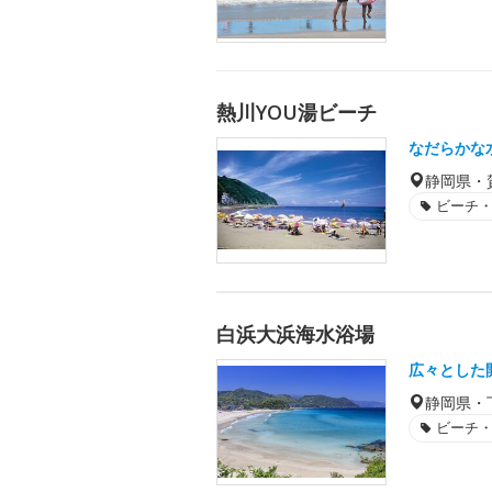
熱川YOU湯ビーチ
なだらかな
静岡県・
ビーチ
白浜大浜海水浴場
広々とした
静岡県・
ビーチ