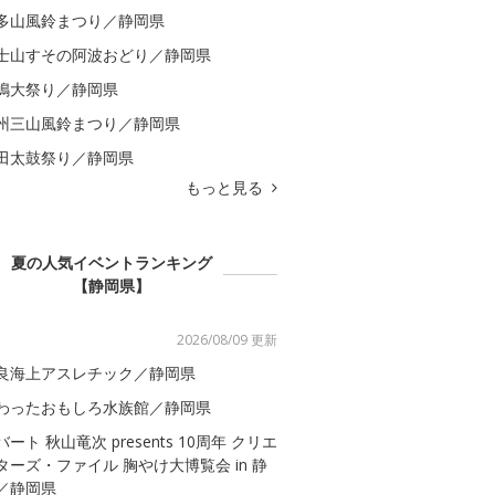
多山風鈴まつり／静岡県
士山すその阿波おどり／静岡県
嶋大祭り／静岡県
州三山風鈴まつり／静岡県
田太鼓祭り／静岡県
もっと見る
夏の人気イベントランキング
【静岡県】
2026/08/09 更新
良海上アスレチック／静岡県
わったおもしろ水族館／静岡県
バート 秋山竜次 presents 10周年 クリエ
ターズ・ファイル 胸やけ大博覧会 in 静
／静岡県