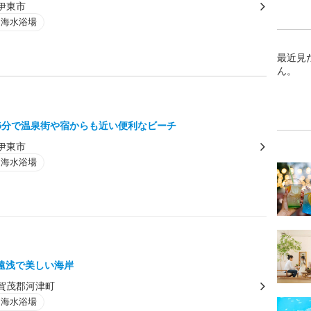
伊東市
・海水浴場
最近見
ん。
5分で温泉街や宿からも近い便利なビーチ
伊東市
・海水浴場
遠浅で美しい海岸
賀茂郡河津町
・海水浴場