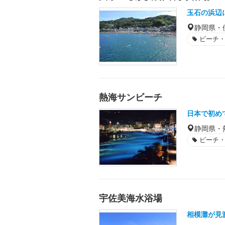
玉石の浜辺
静岡県・
ビーチ
熱海サンビーチ
日本で初め
静岡県・
ビーチ
宇佐美海水浴場
相模灘が見