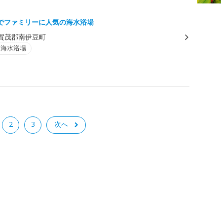
でファミリーに人気の海水浴場
賀茂郡南伊豆町
・海水浴場
2
3
次へ