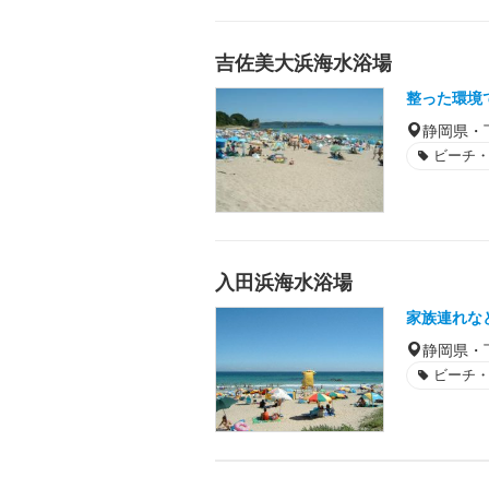
吉佐美大浜海水浴場
整った環境
静岡県・
ビーチ
入田浜海水浴場
家族連れな
静岡県・
ビーチ