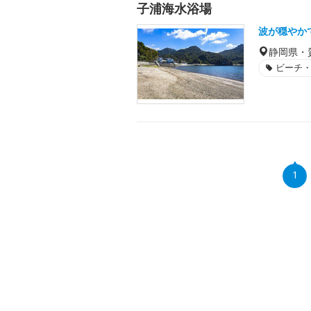
子浦海水浴場
波が穏やか
静岡県・
ビーチ
1