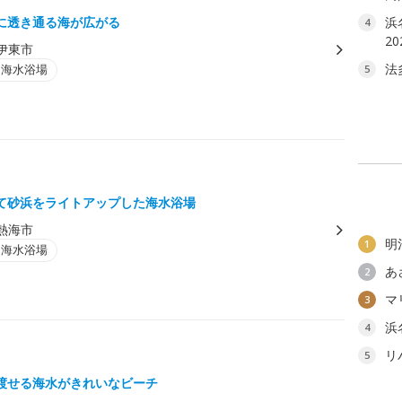
に透き通る海が広がる
浜
4
2
伊東市
法
・海水浴場
5
て砂浜をライトアップした海水浴場
熱海市
明
1
・海水浴場
あ
2
マ
3
浜
4
リ
5
渡せる海水がきれいなビーチ