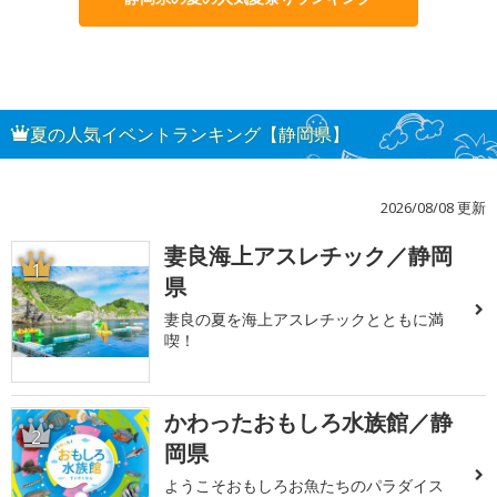
夏の人気イベントランキング【静岡県】
2026/08/08 更新
妻良海上アスレチック／静岡
1
県
妻良の夏を海上アスレチックとともに満
喫！
かわったおもしろ水族館／静
2
岡県
ようこそおもしろお魚たちのパラダイス