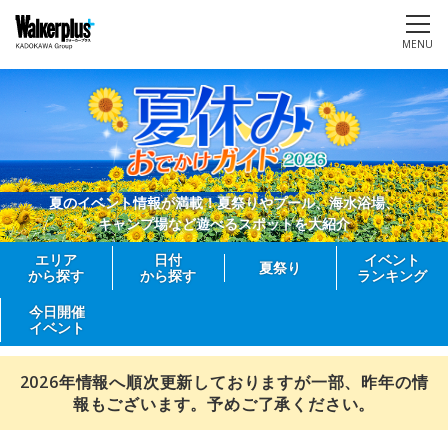
MENU
夏のイベント情報が満載！夏祭りやプール、海水浴場、
キャンプ場など遊べるスポットを大紹介
エリア
日付
イベント
夏祭り
から探す
から探す
ランキング
今日開催
イベント
2026年情報へ順次更新しておりますが一部、昨年の情
報もございます。予めご了承ください。