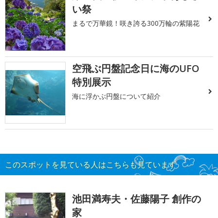
い祭
まるで万華鏡！咲き誇る300万輪の紫陽花
空飛ぶ円盤記念日に海のUFO
特別展示
海に浮かぶ円盤について紹介
このスポットを見ている人はこちらも見ています
池田満寿夫・佐藤陽子 創作の
家