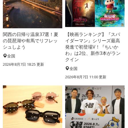
関西の日帰り温泉37選！夏
【映画ランキング】『スパ
の琵琶湖や有馬でリフレッ
イダーマン』シリーズ最高
シュしよう
発進で初登場V！『ちいか
わ』は2位、新作3本がラン
全国
クイン
2026年8月7日 18:25
更新
全国
2026年8月7日 11:00
更新