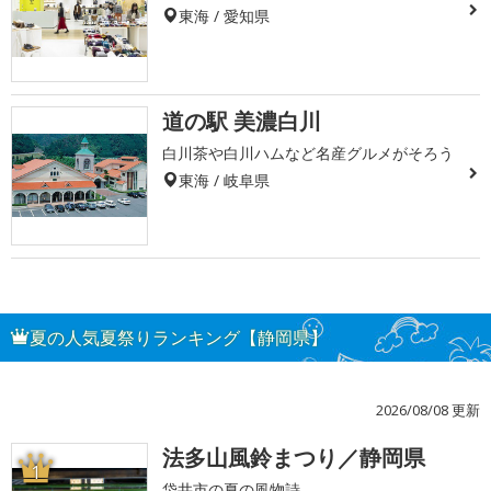
東海 / 愛知県
道の駅 美濃白川
白川茶や白川ハムなど名産グルメがそろう
東海 / 岐阜県
夏の人気夏祭りランキング【静岡県】
2026/08/08 更新
法多山風鈴まつり／静岡県
1
袋井市の夏の風物詩