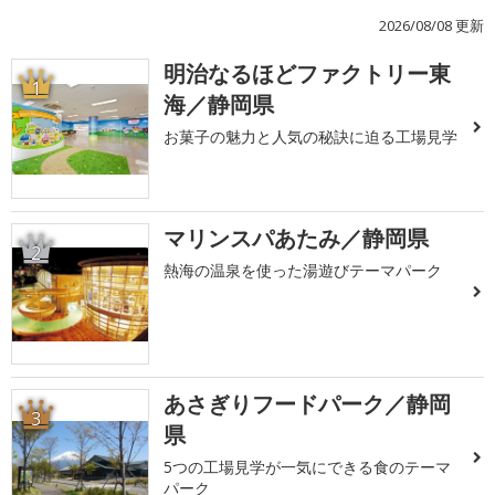
2026/08/08 更新
明治なるほどファクトリー東
1
海／静岡県
お菓子の魅力と人気の秘訣に迫る工場見学
マリンスパあたみ／静岡県
2
熱海の温泉を使った湯遊びテーマパーク
あさぎりフードパーク／静岡
3
県
5つの工場見学が一気にできる食のテーマ
パーク