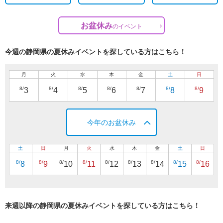
お盆休み
の
イベント
今週の静岡県の夏休みイベントを探している方はこちら！
月
火
水
木
金
土
日
8/
8/
8/
8/
8/
8/
8/
3
4
5
6
7
8
9
今年のお盆休み
土
日
月
火
水
木
金
土
日
8/
8/
8/
8/
8/
8/
8/
8/
8/
8
9
10
11
12
13
14
15
16
来週以降の静岡県の夏休みイベントを探している方はこちら！