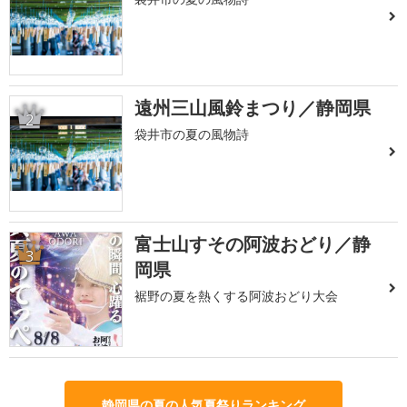
遠州三山風鈴まつり／静岡県
2
袋井市の夏の風物詩
富士山すその阿波おどり／静
3
岡県
裾野の夏を熱くする阿波おどり大会
静岡県の夏の人気夏祭りランキング