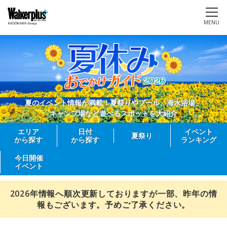
MENU
夏のイベント情報が満載！夏祭りやプール、海水浴場、
キャンプ場など遊べるスポットを大紹介
エリア
日付
イベント
夏祭り
から探す
から探す
ランキング
今日開催
イベント
2026年情報へ順次更新しておりますが一部、昨年の情
報もございます。予めご了承ください。