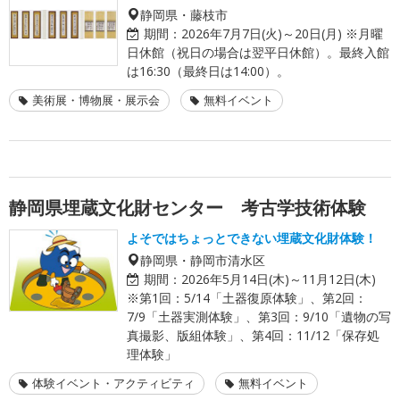
静岡県・藤枝市
期間：
2026年7月7日(火)～20日(月) ※月曜
日休館（祝日の場合は翌平日休館）。最終入館
は16:30（最終日は14:00）。
美術展・博物展・展示会
無料イベント
静岡県埋蔵文化財センター 考古学技術体験
よそではちょっとできない埋蔵文化財体験！
静岡県・静岡市清水区
期間：
2026年5月14日(木)～11月12日(木)
※第1回：5/14「土器復原体験」、第2回：
7/9「土器実測体験」、第3回：9/10「遺物の写
真撮影、版組体験」、第4回：11/12「保存処
理体験」
体験イベント・アクティビティ
無料イベント