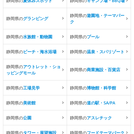
静岡県の
夏休みスポット
静岡県の
キャンプ場・BBQ場
静岡県の
遊園地・テーマパー
静岡県の
グランピング
ク
静岡県の
水族館・動物園
静岡県の
プール
静岡県の
ビーチ・海水浴場
静岡県の
温泉・スパリゾート
静岡県の
アウトレット・ショ
静岡県の
商業施設・百貨店
ッピングモール
静岡県の
工場見学
静岡県の
博物館・科学館
静岡県の
美術館
静岡県の
道の駅・SA/PA
静岡県の
公園
静岡県の
アスレチック
静岡県の
タワー・展望施設
静岡県の
フードテーマパーク