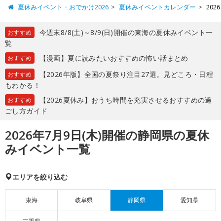
夏休みイベント・おでかけ2026
夏休みイベントカレンダー
20
今週末8/8(土)～8/9(日)開催の東海の夏休みイベント一
おすすめ
覧
【漫画】夏に読みたいおすすめの怖い話まとめ
おすすめ
【2026年版】全国の夏祭り注目27選。見どころ・日程
おすすめ
もわかる！
【2026夏休み】おうち時間を充実させるおすすめの過
おすすめ
ごし方ガイド
2026年7月9日(木)開催の静岡県の夏休
みイベント一覧
エリアを絞り込む
東海
岐阜県
静岡県
愛知県