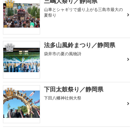
三嶋大祭り／静岡県
1
山車とシャギリで盛り上がる三島市最大の
夏祭り
法多山風鈴まつり／静岡県
2
袋井市の夏の風物詩
下田太鼓祭り／静岡県
3
下田八幡神社例大祭