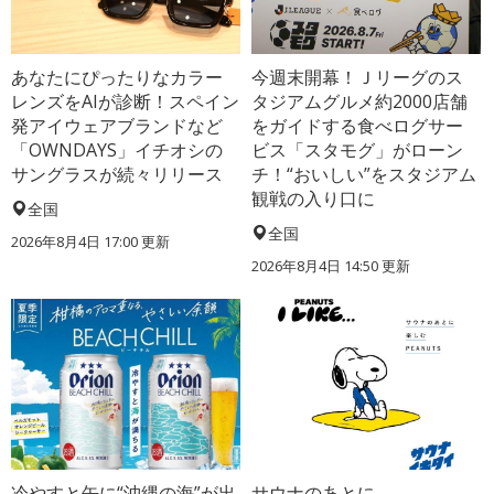
あなたにぴったりなカラー
今週末開幕！Ｊリーグのス
レンズをAIが診断！スペイン
タジアムグルメ約2000店舗
発アイウェアブランドなど
をガイドする食べログサー
「OWNDAYS」イチオシの
ビス「スタモグ」がローン
サングラスが続々リリース
チ！“おいしい”をスタジアム
観戦の入り口に
全国
全国
2026年8月4日 17:00
更新
2026年8月4日 14:50
更新
冷やすと缶に“沖縄の海”が出
サウナのあとに、