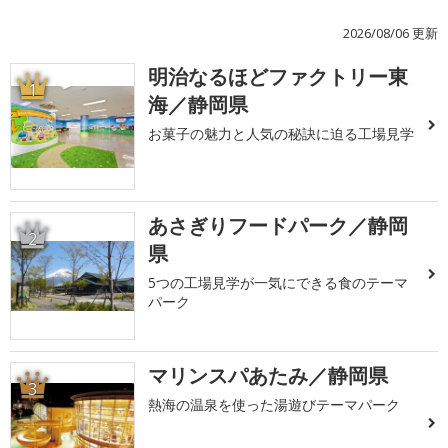
2026/08/06 更新
明治なるほどファクトリー東
1
海／静岡県
お菓子の魅力と人気の秘訣に迫る工場見学
あさぎりフードパーク／静岡
2
県
5つの工場見学が一気にできる食のテーマ
パーク
マリンスパあたみ／静岡県
3
熱海の温泉を使った湯遊びテーマパーク