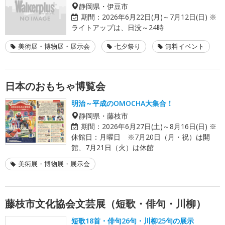
静岡県・伊豆市
期間：
2026年6月22日(月)～7月12日(日) ※
ライトアップは、日没～24時
美術展・博物展・展示会
七夕祭り
無料イベント
日本のおもちゃ博覧会
明治～平成のOMOCHA大集合！
静岡県・藤枝市
期間：
2026年6月27日(土)～8月16日(日) ※
休館日：月曜日 ※7月20日（月・祝）は開
館、7月21日（火）は休館
美術展・博物展・展示会
藤枝市文化協会文芸展（短歌・俳句・川柳）
短歌18首・俳句26句・川柳25句の展示