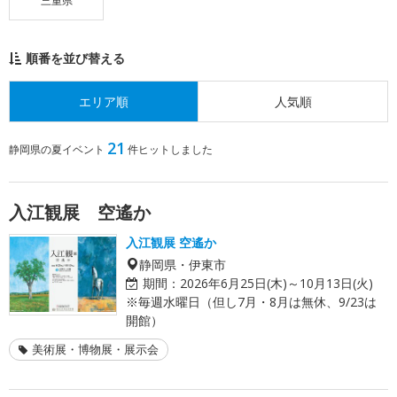
三重県
順番を並び替える
エリア順
人気順
21
静岡県の夏イベント
件ヒットしました
入江観展 空遙か
入江観展 空遙か
静岡県・伊東市
期間：
2026年6月25日(木)～10月13日(火)
※毎週水曜日（但し7月・8月は無休、9/23は
開館）
美術展・博物展・展示会