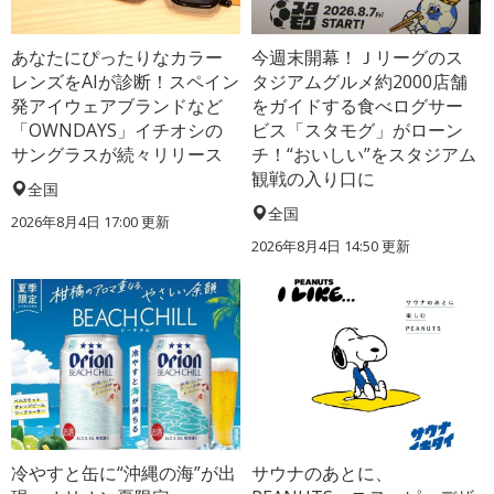
あなたにぴったりなカラー
今週末開幕！Ｊリーグのス
レンズをAIが診断！スペイン
タジアムグルメ約2000店舗
発アイウェアブランドなど
をガイドする食べログサー
「OWNDAYS」イチオシの
ビス「スタモグ」がローン
サングラスが続々リリース
チ！“おいしい”をスタジアム
観戦の入り口に
全国
全国
2026年8月4日 17:00
更新
2026年8月4日 14:50
更新
冷やすと缶に“沖縄の海”が出
サウナのあとに、