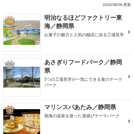
2026/08/06 更新
明治なるほどファクトリー東
1
海／静岡県
お菓子の魅力と人気の秘訣に迫る工場見学
あさぎりフードパーク／静岡
2
県
5つの工場見学が一気にできる食のテーマ
パーク
マリンスパあたみ／静岡県
3
熱海の温泉を使った湯遊びテーマパーク