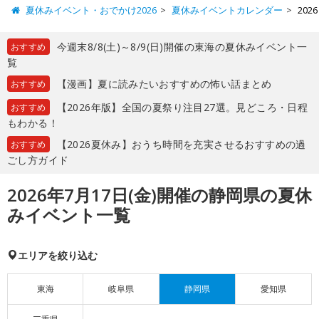
夏休みイベント・おでかけ2026
夏休みイベントカレンダー
20
今週末8/8(土)～8/9(日)開催の東海の夏休みイベント一
おすすめ
覧
【漫画】夏に読みたいおすすめの怖い話まとめ
おすすめ
【2026年版】全国の夏祭り注目27選。見どころ・日程
おすすめ
もわかる！
【2026夏休み】おうち時間を充実させるおすすめの過
おすすめ
ごし方ガイド
2026年7月17日(金)開催の静岡県の夏休
みイベント一覧
エリアを絞り込む
東海
岐阜県
静岡県
愛知県