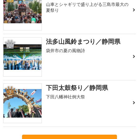
山車とシャギリで盛り上がる三島市最大の
夏祭り
法多山風鈴まつり／静岡県
2
袋井市の夏の風物詩
下田太鼓祭り／静岡県
3
下田八幡神社例大祭