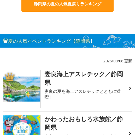
静岡県の夏の人気夏祭りランキング
夏の人気イベントランキング【静岡県】
2026/08/06 更新
妻良海上アスレチック／静岡
1
県
妻良の夏を海上アスレチックとともに満
喫！
かわったおもしろ水族館／静
2
岡県