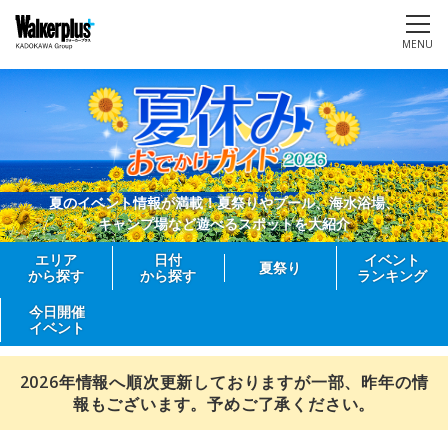
MENU
夏のイベント情報が満載！夏祭りやプール、海水浴場、
キャンプ場など遊べるスポットを大紹介
エリア
日付
イベント
夏祭り
から探す
から探す
ランキング
今日開催
イベント
2026年情報へ順次更新しておりますが一部、昨年の情
報もございます。予めご了承ください。