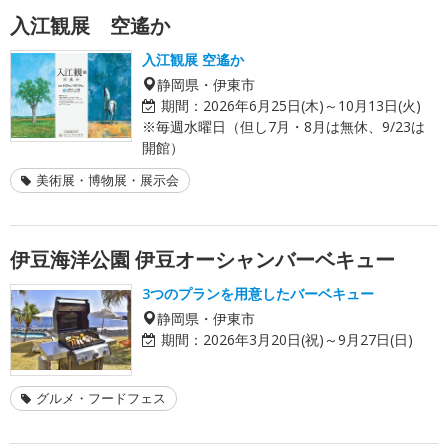
入江観展 空遙か
入江観展 空遙か
静岡県・伊東市
期間：
2026年6月25日(木)～10月13日(火)
※毎週水曜日（但し7月・8月は無休、9/23は
開館）
美術展・博物展・展示会
伊豆海洋公園 伊豆オーシャンバーベキュー
3つのプランを用意したバーベキュー
静岡県・伊東市
期間：
2026年3月20日(祝)～9月27日(日)
グルメ・フードフェス