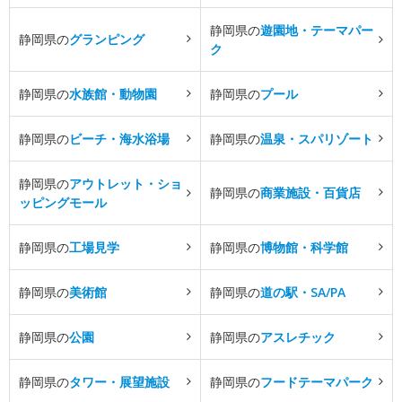
静岡県の
遊園地・テーマパー
静岡県の
グランピング
ク
静岡県の
水族館・動物園
静岡県の
プール
静岡県の
ビーチ・海水浴場
静岡県の
温泉・スパリゾート
静岡県の
アウトレット・ショ
静岡県の
商業施設・百貨店
ッピングモール
静岡県の
工場見学
静岡県の
博物館・科学館
静岡県の
美術館
静岡県の
道の駅・SA/PA
静岡県の
公園
静岡県の
アスレチック
静岡県の
タワー・展望施設
静岡県の
フードテーマパーク