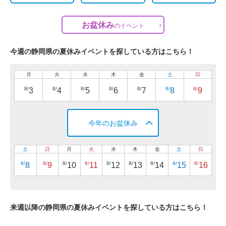
お盆休み
の
イベント
今週の静岡県の夏休みイベントを探している方はこちら！
月
火
水
木
金
土
日
8/
8/
8/
8/
8/
8/
8/
3
4
5
6
7
8
9
今年のお盆休み
土
日
月
火
水
木
金
土
日
8/
8/
8/
8/
8/
8/
8/
8/
8/
8
9
10
11
12
13
14
15
16
来週以降の静岡県の夏休みイベントを探している方はこちら！