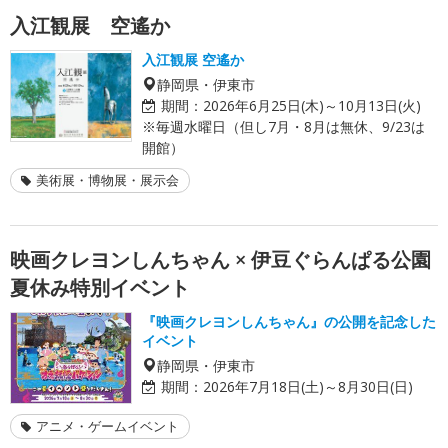
入江観展 空遙か
入江観展 空遙か
静岡県・伊東市
期間：
2026年6月25日(木)～10月13日(火)
※毎週水曜日（但し7月・8月は無休、9/23は
開館）
美術展・博物展・展示会
映画クレヨンしんちゃん × 伊豆ぐらんぱる公園
夏休み特別イベント
『映画クレヨンしんちゃん』の公開を記念した
イベント
静岡県・伊東市
期間：
2026年7月18日(土)～8月30日(日)
アニメ・ゲームイベント