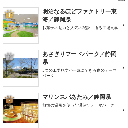
明治なるほどファクトリー東
1
海／静岡県
お菓子の魅力と人気の秘訣に迫る工場見学
あさぎりフードパーク／静岡
2
県
5つの工場見学が一気にできる食のテーマ
パーク
マリンスパあたみ／静岡県
3
熱海の温泉を使った湯遊びテーマパーク