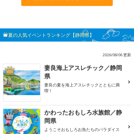
夏の人気イベントランキング【静岡県】
2026/08/06 更新
妻良海上アスレチック／静岡
1
県
妻良の夏を海上アスレチックとともに満
喫！
かわったおもしろ水族館／静
2
岡県
ようこそおもしろお魚たちのパラダイス