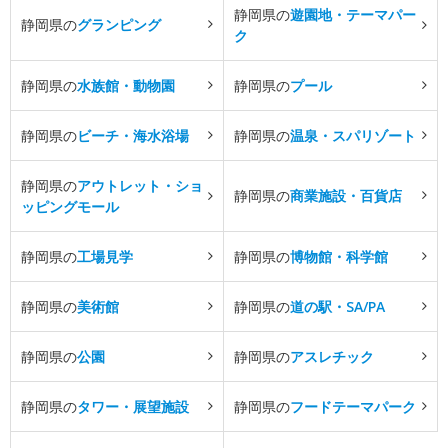
静岡県の
遊園地・テーマパー
静岡県の
グランピング
ク
静岡県の
水族館・動物園
静岡県の
プール
静岡県の
ビーチ・海水浴場
静岡県の
温泉・スパリゾート
静岡県の
アウトレット・ショ
静岡県の
商業施設・百貨店
ッピングモール
静岡県の
工場見学
静岡県の
博物館・科学館
静岡県の
美術館
静岡県の
道の駅・SA/PA
静岡県の
公園
静岡県の
アスレチック
静岡県の
タワー・展望施設
静岡県の
フードテーマパーク