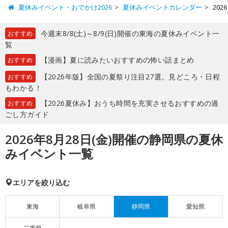
夏休みイベント・おでかけ2026
夏休みイベントカレンダー
20
今週末8/8(土)～8/9(日)開催の東海の夏休みイベント一
おすすめ
覧
【漫画】夏に読みたいおすすめの怖い話まとめ
おすすめ
【2026年版】全国の夏祭り注目27選。見どころ・日程
おすすめ
もわかる！
【2026夏休み】おうち時間を充実させるおすすめの過
おすすめ
ごし方ガイド
2026年8月28日(金)開催の静岡県の夏休
みイベント一覧
エリアを絞り込む
東海
岐阜県
静岡県
愛知県