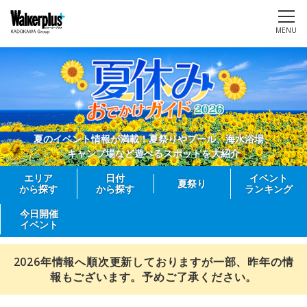
MENU
夏のイベント情報が満載！夏祭りやプール、海水浴場、
キャンプ場など遊べるスポットを大紹介
エリア
日付
イベント
夏祭り
から探す
から探す
ランキング
今日開催
イベント
2026年情報へ順次更新しておりますが一部、昨年の情
報もございます。予めご了承ください。