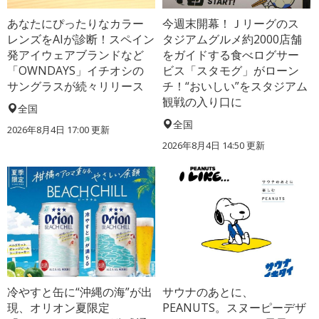
あなたにぴったりなカラー
今週末開幕！Ｊリーグのス
レンズをAIが診断！スペイン
タジアムグルメ約2000店舗
発アイウェアブランドなど
をガイドする食べログサー
「OWNDAYS」イチオシの
ビス「スタモグ」がローン
サングラスが続々リリース
チ！“おいしい”をスタジアム
観戦の入り口に
全国
全国
2026年8月4日 17:00
更新
2026年8月4日 14:50
更新
冷やすと缶に“沖縄の海”が出
サウナのあとに、
現、オリオン夏限定
PEANUTS。スヌーピーデザ