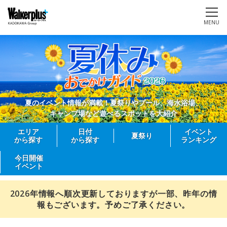
MENU
夏のイベント情報が満載！夏祭りやプール、海水浴場、
キャンプ場など遊べるスポットを大紹介
エリア
日付
イベント
夏祭り
から探す
から探す
ランキング
今日開催
イベント
2026年情報へ順次更新しておりますが一部、昨年の情
報もございます。予めご了承ください。