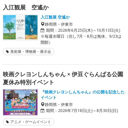
入江観展 空遙か
入江観展 空遙か
静岡県・伊東市
期間：
2026年6月25日(木)～10月13日(火)
※毎週水曜日（但し7月・8月は無休、9/23は
開館）
美術展・博物展・展示会
映画クレヨンしんちゃん × 伊豆ぐらんぱる公園
夏休み特別イベント
『映画クレヨンしんちゃん』の公開を記念した
イベント
静岡県・伊東市
期間：
2026年7月18日(土)～8月30日(日)
アニメ・ゲームイベント