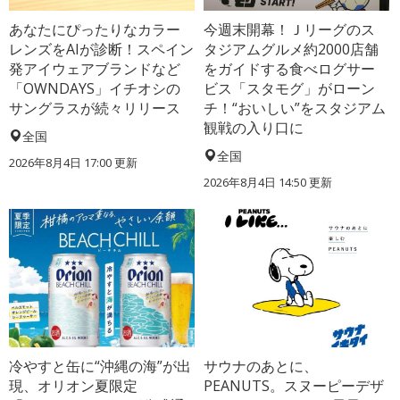
あなたにぴったりなカラー
今週末開幕！Ｊリーグのス
レンズをAIが診断！スペイン
タジアムグルメ約2000店舗
発アイウェアブランドなど
をガイドする食べログサー
「OWNDAYS」イチオシの
ビス「スタモグ」がローン
サングラスが続々リリース
チ！“おいしい”をスタジアム
観戦の入り口に
全国
全国
2026年8月4日 17:00
更新
2026年8月4日 14:50
更新
冷やすと缶に“沖縄の海”が出
サウナのあとに、
現、オリオン夏限定
PEANUTS。スヌーピーデザ