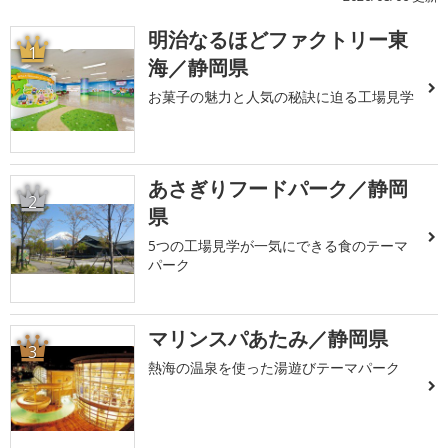
明治なるほどファクトリー東
1
海／静岡県
お菓子の魅力と人気の秘訣に迫る工場見学
あさぎりフードパーク／静岡
2
県
5つの工場見学が一気にできる食のテーマ
パーク
マリンスパあたみ／静岡県
3
熱海の温泉を使った湯遊びテーマパーク