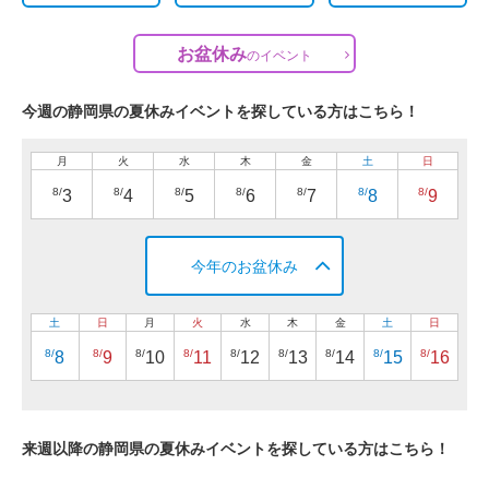
お盆休み
の
イベント
今週の静岡県の夏休みイベントを探している方はこちら！
月
火
水
木
金
土
日
8/
8/
8/
8/
8/
8/
8/
3
4
5
6
7
8
9
今年のお盆休み
土
日
月
火
水
木
金
土
日
8/
8/
8/
8/
8/
8/
8/
8/
8/
8
9
10
11
12
13
14
15
16
来週以降の静岡県の夏休みイベントを探している方はこちら！