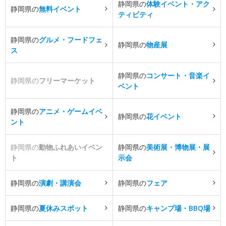
静岡県の
体験イベント・アク
静岡県の
無料イベント
ティビティ
静岡県の
グルメ・フードフェ
静岡県の
物産展
ス
静岡県の
コンサート・音楽イ
静岡県の
フリーマーケット
ベント
静岡県の
アニメ・ゲームイベ
静岡県の
花イベント
ント
静岡県の
動物ふれあいイベン
静岡県の
美術展・博物展・展
ト
示会
静岡県の
演劇・講演会
静岡県の
フェア
静岡県の
夏休みスポット
静岡県の
キャンプ場・BBQ場