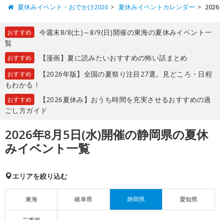
夏休みイベント・おでかけ2026
夏休みイベントカレンダー
20
今週末8/8(土)～8/9(日)開催の東海の夏休みイベント一
おすすめ
覧
【漫画】夏に読みたいおすすめの怖い話まとめ
おすすめ
【2026年版】全国の夏祭り注目27選。見どころ・日程
おすすめ
もわかる！
【2026夏休み】おうち時間を充実させるおすすめの過
おすすめ
ごし方ガイド
2026年8月5日(水)開催の静岡県の夏休
みイベント一覧
エリアを絞り込む
東海
岐阜県
静岡県
愛知県