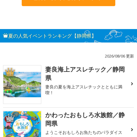
夏の人気イベントランキング【静岡県】
2026/08/06 更新
妻良海上アスレチック／静岡
1
県
妻良の夏を海上アスレチックとともに満
喫！
かわったおもしろ水族館／静
2
岡県
ようこそおもしろお魚たちのパラダイス