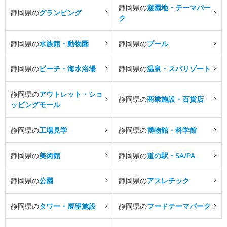
静岡県の
遊園地・テーマパー
静岡県の
グランピング
ク
静岡県の
水族館・動物園
静岡県の
プール
静岡県の
ビーチ・海水浴場
静岡県の
温泉・スパリゾート
静岡県の
アウトレット・ショ
静岡県の
商業施設・百貨店
ッピングモール
静岡県の
工場見学
静岡県の
博物館・科学館
静岡県の
美術館
静岡県の
道の駅・SA/PA
静岡県の
公園
静岡県の
アスレチック
静岡県の
タワー・展望施設
静岡県の
フードテーマパーク