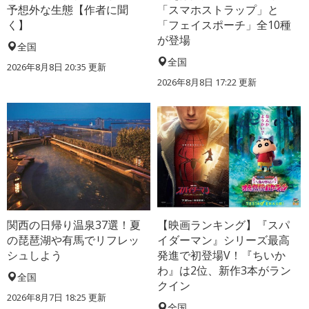
予想外な生態【作者に聞
「スマホストラップ」と
く】
「フェイスポーチ」全10種
が登場
全国
全国
2026年8月8日 20:35
更新
2026年8月8日 17:22
更新
関西の日帰り温泉37選！夏
【映画ランキング】『スパ
の琵琶湖や有馬でリフレッ
イダーマン』シリーズ最高
シュしよう
発進で初登場V！『ちいか
わ』は2位、新作3本がラン
全国
クイン
2026年8月7日 18:25
更新
全国