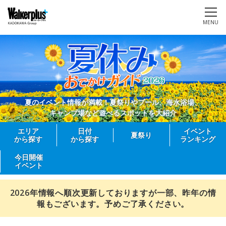
MENU
夏のイベント情報が満載！夏祭りやプール、海水浴場、
キャンプ場など遊べるスポットを大紹介
エリア
日付
イベント
夏祭り
から探す
から探す
ランキング
今日開催
イベント
2026年情報へ順次更新しておりますが一部、昨年の情
報もございます。予めご了承ください。