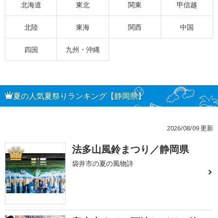
北海道
東北
関東
甲信越
北陸
東海
関西
中国
四国
九州・沖縄
夏の人気夏祭りランキング【静岡県】
2026/08/09 更新
法多山風鈴まつり／静岡県
1
袋井市の夏の風物詩