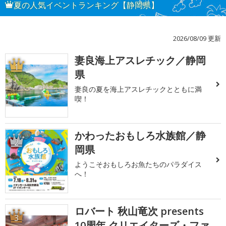
夏の人気イベントランキング【静岡県】
2026/08/09 更新
妻良海上アスレチック／静岡
1
県
妻良の夏を海上アスレチックとともに満
喫！
かわったおもしろ水族館／静
2
岡県
ようこそおもしろお魚たちのパラダイス
へ！
ロバート 秋山竜次 presents
3
10周年 クリエイターズ・ファ