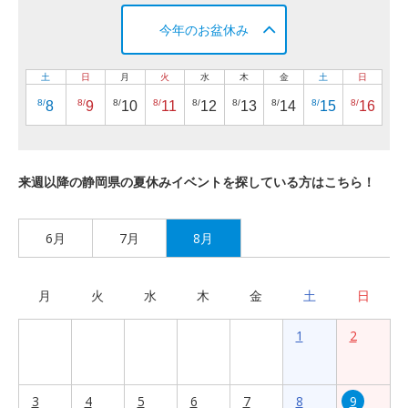
今年のお盆休み
土
日
月
火
水
木
金
土
日
8/
8/
8/
8/
8/
8/
8/
8/
8/
8
9
10
11
12
13
14
15
16
来週以降の静岡県の夏休みイベントを探している方はこちら！
6月
7月
8月
月
火
水
木
金
土
日
1
2
3
4
5
6
7
8
9