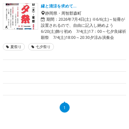
縁と清涼を求めて…
静岡県・周智郡森町
期間：
2026年7月4日(土) ※6/6(土)～短冊が
設置されるので、自由に記入し納めよう
6/20(土)飾り初め 7/4(土)17：00～七夕良縁祈
願祭 7/4(土)18:00～20:30夕涼み演奏会
夏祭り
七夕祭り
1