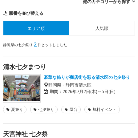
他のカテゴリーから探す
順番を並び替える
エリア順
人気順
2
静岡県の七夕祭り
件ヒットしました
清水七夕まつり
豪華な飾りが商店街を彩る清水区の七夕祭り
静岡県・静岡市清水区
期間：
2026年7月2日(木)～5日(日)
夏祭り
七夕祭り
屋台
無料イベント
天宮神社 七夕祭