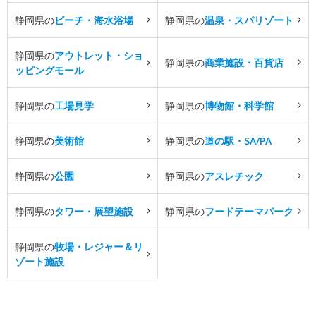
静岡県の
ビーチ・海水浴場
静岡県の
温泉・スパリゾート
静岡県の
アウトレット・ショ
静岡県の
商業施設・百貨店
ッピングモール
静岡県の
工場見学
静岡県の
博物館・科学館
静岡県の
美術館
静岡県の
道の駅・SA/PA
静岡県の
公園
静岡県の
アスレチック
静岡県の
タワー・展望施設
静岡県の
フードテーマパーク
静岡県の
牧場・レジャー＆リ
ゾート施設