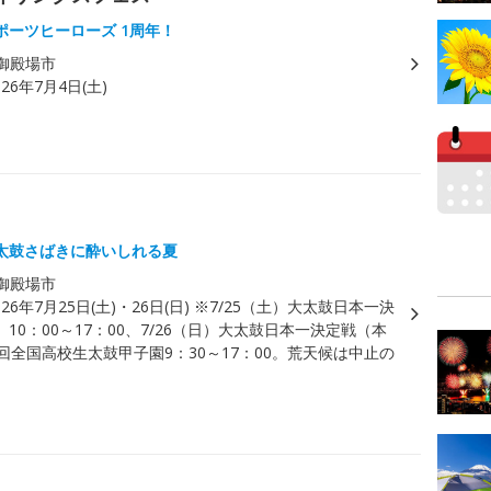
ポーツヒーローズ 1周年！
御殿場市
026年7月4日(土)
太鼓さばきに酔いしれる夏
御殿場市
026年7月25日(土)・26日(日) ※7/25（土）大太鼓日本一決
10：00～17：00、7/26（日）大太鼓日本一決定戦（本
回全国高校生太鼓甲子園9：30～17：00。荒天候は中止の