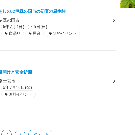
をしのぶ伊豆の国市の初夏の風物詩
伊豆の国市
026年7月4日(土)・5日(日)
盆踊り
屋台
無料イベント
幕開けと安全祈願
富士宮市
026年7月10日(金)
無料イベント
2
3
次へ