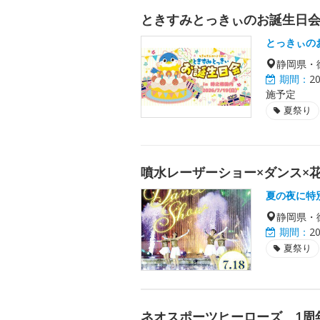
ときすみとっきぃのお誕生日
とっきぃの
静岡県・
期間：
2
施予定
夏祭り
噴水レーザーショー×ダンス×
夏の夜に特
静岡県・
期間：
2
夏祭り
ネオスポーツヒーローズ 1周