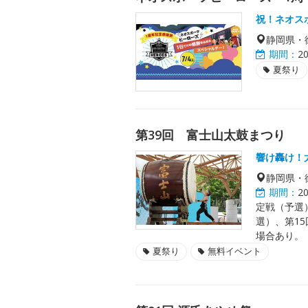
祝！ネオス
静岡県・
期間：
2
夏祭り
第39回 富士山太鼓まつり
響け轟け！
静岡県・
期間：
2
定戦（予選）
選）、第15
場合あり。
夏祭り
無料イベント