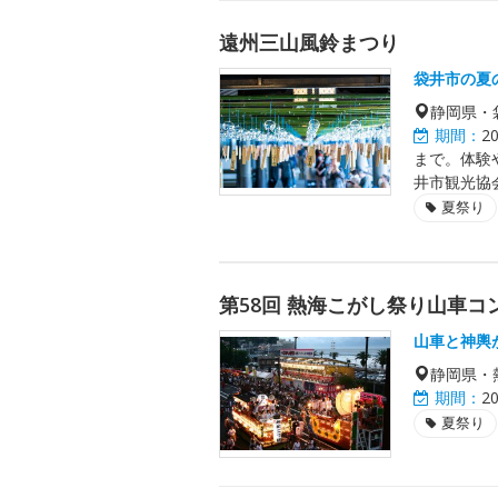
遠州三山風鈴まつり
袋井市の夏
静岡県・
期間：
2
まで。体験
井市観光協
夏祭り
第58回 熱海こがし祭り山車コ
山車と神輿
静岡県・
期間：
2
夏祭り