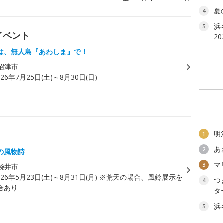
夏
4
浜
5
イベント
2
は、無人島『あわしま』で！
沼津市
026年7月25日(土)～8月30日(日)
明
1
あ
2
の風物詩
マ
3
袋井市
026年5月23日(土)～8月31日(月) ※荒天の場合、風鈴展示を
つ
4
合あり
タ
浜
5