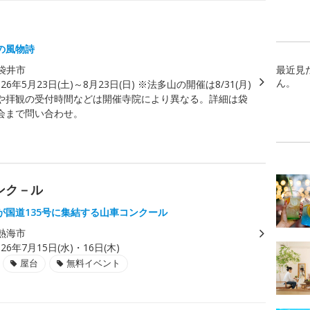
の風物詩
袋井市
最近見
ん。
026年5月23日(土)～8月23日(日) ※法多山の開催は8/31(月)
や拝観の受付時間などは開催寺院により異なる。詳細は袋
会まで問い合わせ。
ンク－ル
が国道135号に集結する山車コンクール
熱海市
026年7月15日(水)・16日(木)
屋台
無料イベント