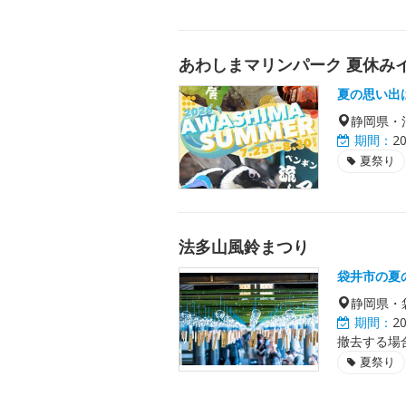
あわしまマリンパーク 夏休み
夏の思い出
静岡県・
期間：
2
夏祭り
法多山風鈴まつり
袋井市の夏
静岡県・
期間：
2
撤去する場
夏祭り