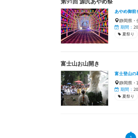
第91回 源氏あやめ祭
あやめ御前
静岡県・
期間：
2
夏祭り
富士山お山開き
富士登山の
静岡県・
期間：
2
夏祭り
1