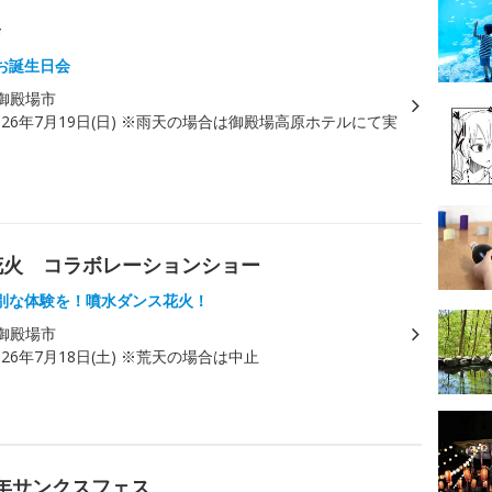
会
お誕生日会
御殿場市
026年7月19日(日) ※雨天の場合は御殿場高原ホテルにて実
花火 コラボレーションショー
別な体験を！噴水ダンス花火！
御殿場市
026年7月18日(土) ※荒天の場合は中止
年サンクスフェス