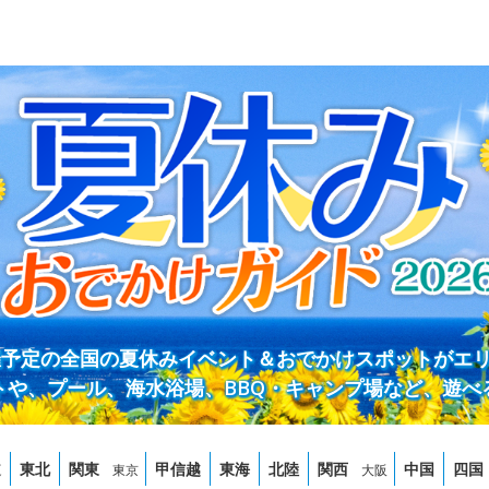
開催予定の全国の夏休みイベント＆おでかけスポットがエ
トや、プール、海水浴場、BBQ・キャンプ場など、遊べ
道
東北
関東
甲信越
東海
北陸
関西
中国
四国
東京
大阪