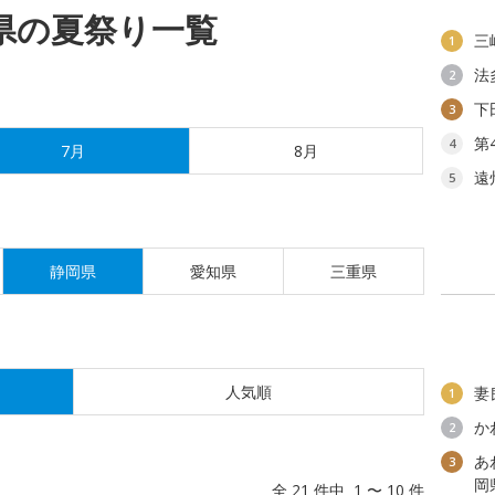
岡県の夏祭り一覧
三
1
法
2
下
3
第
4
7月
8月
遠
5
静岡県
愛知県
三重県
人気順
妻
1
か
2
あ
3
岡
全 21 件中 1 〜 10 件