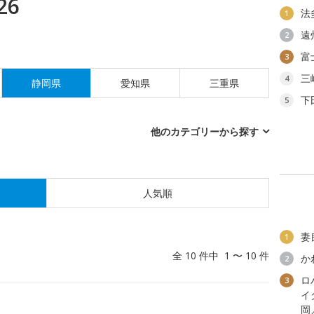
26
法
1
遠
2
富
3
三
4
静岡県
愛知県
三重県
下
5
他のカテゴリーから探す
人気順
妻
1
全 10 件中 1 〜 10 件
か
2
ロ
3
イ
）
岡