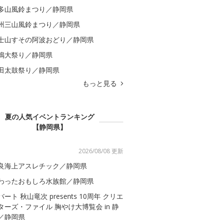
多山風鈴まつり／静岡県
州三山風鈴まつり／静岡県
士山すその阿波おどり／静岡県
嶋大祭り／静岡県
田太鼓祭り／静岡県
もっと見る
夏の人気イベントランキング
【静岡県】
2026/08/08 更新
良海上アスレチック／静岡県
わったおもしろ水族館／静岡県
バート 秋山竜次 presents 10周年 クリエ
ターズ・ファイル 胸やけ大博覧会 in 静
／静岡県