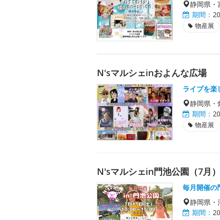
静岡県・
期間：
2
物産展
N'sマルシェinおよんな広場
ライブを楽し
静岡県・
期間：
2
物産展
N'sマルシェin門池公園（7月
毎月開催の
静岡県・
期間：
2