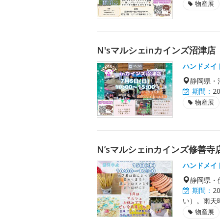
物産展
N'sマルシェinカインズ沼津店
ハンドメイ
静岡県・
期間：
2
物産展
N’sマルシェinカインズ修善寺
ハンドメイ
静岡県・
期間：
2
い）。雨天
物産展