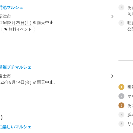
門池マルシェ
あ
4
岡
沼津市
026年8月29日(土) ※雨天中止
映
5
公
無料イベント
）
開催プチマルシェ
富士市
026年8月14日(金) ※雨天中止。
明
1
マ
2
あ
3
浜
4
月）
リ
5
に楽しいマルシェ