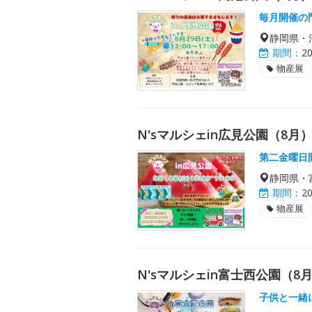
毎月開催の
静岡県・
期間：
2
物産展
N'sマルシェin広見公園（8月
第二金曜日
静岡県・
期間：
2
物産展
N'sマルシェin富士西公園（8
子供と一緒