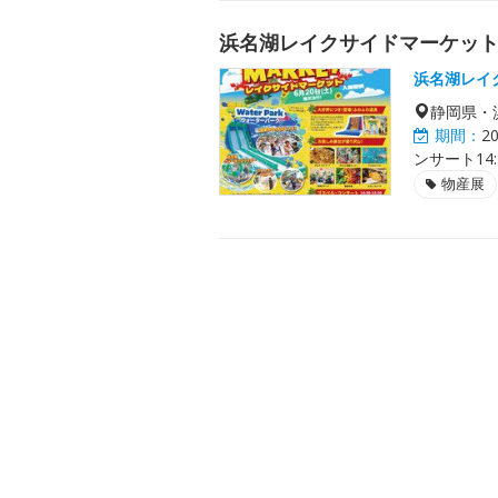
浜名湖レイクサイドマーケッ
浜名湖レイ
静岡県・
期間：
2
ンサート14:3
物産展