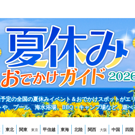
開催予定の全国の夏休みイベント＆おでかけスポットがエ
トや、プール、海水浴場、BBQ・キャンプ場など、遊べ
道
東北
関東
甲信越
東海
北陸
関西
中国
四国
東京
大阪