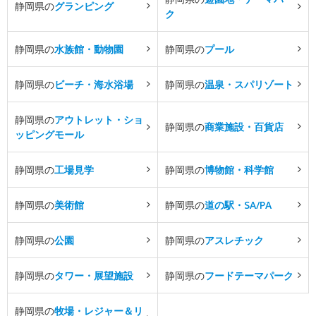
静岡県の
グランピング
ク
静岡県の
水族館・動物園
静岡県の
プール
静岡県の
ビーチ・海水浴場
静岡県の
温泉・スパリゾート
静岡県の
アウトレット・ショ
静岡県の
商業施設・百貨店
ッピングモール
静岡県の
工場見学
静岡県の
博物館・科学館
静岡県の
美術館
静岡県の
道の駅・SA/PA
静岡県の
公園
静岡県の
アスレチック
静岡県の
タワー・展望施設
静岡県の
フードテーマパーク
静岡県の
牧場・レジャー＆リ