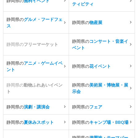
静岡県の
無料イベント
ティビティ
静岡県の
グルメ・フードフェ
静岡県の
物産展
ス
静岡県の
コンサート・音楽イ
静岡県の
フリーマーケット
ベント
静岡県の
アニメ・ゲームイベ
静岡県の
花イベント
ント
静岡県の
動物ふれあいイベン
静岡県の
美術展・博物展・展
ト
示会
静岡県の
演劇・講演会
静岡県の
フェア
静岡県の
夏休みスポット
静岡県の
キャンプ場・BBQ場
静岡県の
遊園地・テーマパー