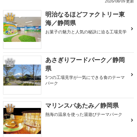
2026/08/09 更新
明治なるほどファクトリー東
1
海／静岡県
お菓子の魅力と人気の秘訣に迫る工場見学
あさぎりフードパーク／静岡
2
県
5つの工場見学が一気にできる食のテーマ
パーク
マリンスパあたみ／静岡県
3
熱海の温泉を使った湯遊びテーマパーク