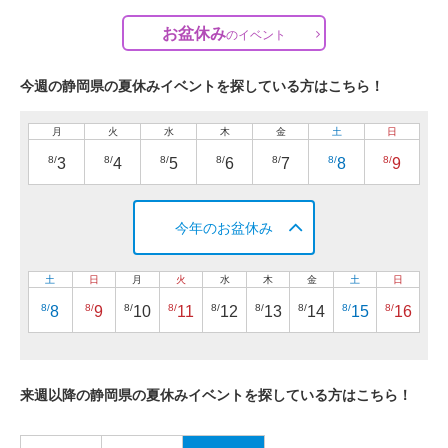
お盆休み
の
イベント
今週の静岡県の夏休みイベントを探している方はこちら！
月
火
水
木
金
土
日
8/
8/
8/
8/
8/
8/
8/
3
4
5
6
7
8
9
今年のお盆休み
土
日
月
火
水
木
金
土
日
8/
8/
8/
8/
8/
8/
8/
8/
8/
8
9
10
11
12
13
14
15
16
来週以降の静岡県の夏休みイベントを探している方はこちら！