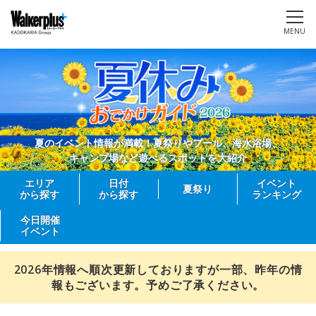
MENU
夏のイベント情報が満載！夏祭りやプール、海水浴場、
キャンプ場など遊べるスポットを大紹介
エリア
日付
イベント
夏祭り
から探す
から探す
ランキング
今日開催
イベント
2026年情報へ順次更新しておりますが一部、昨年の情
報もございます。予めご了承ください。