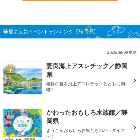
夏の人気イベントランキング【静岡県】
2026/08/09 更新
妻良海上アスレチック／静岡
1
県
妻良の夏を海上アスレチックとともに満
喫！
かわったおもしろ水族館／静
2
岡県
ようこそおもしろお魚たちのパラダイス
へ！