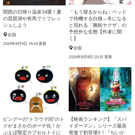
関西の日帰り温泉34選！夏
「もう寝るからね」ベッド
の琵琶湖や有馬でリフレッ
で待機する白猫→冬になる
シュしよう
と現れる「腕枕ヤクザ」の
予想外な生態【作者に聞
全国
く】
2026年8月9日 16:34
更新
全国
2026年8月8日 20:35
更新
ピングーの“トラウマ回”のト
【映画ランキング】『スパ
ドがまさかのポーチ化！か
イダーマン』シリーズ最高
ぷえぼ限定カプセルトイに
発進で初登場V！『ちいか