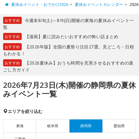
夏休みイベント・おでかけ2026
夏休みイベントカレンダー
20
今週末8/8(土)～8/9(日)開催の東海の夏休みイベント一
おすすめ
覧
【漫画】夏に読みたいおすすめの怖い話まとめ
おすすめ
【2026年版】全国の夏祭り注目27選。見どころ・日程
おすすめ
もわかる！
【2026夏休み】おうち時間を充実させるおすすめの過
おすすめ
ごし方ガイド
2026年7月23日(木)開催の静岡県の夏休
みイベント一覧
エリアを絞り込む
東海
岐阜県
静岡県
愛知県