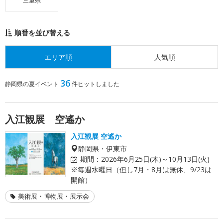
三重県
順番を並び替える
エリア順
人気順
36
静岡県の夏イベント
件ヒットしました
入江観展 空遙か
入江観展 空遙か
静岡県・伊東市
期間：
2026年6月25日(木)～10月13日(火)
※毎週水曜日（但し7月・8月は無休、9/23は
開館）
美術展・博物展・展示会