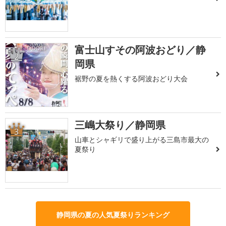
富士山すその阿波おどり／静
2
岡県
裾野の夏を熱くする阿波おどり大会
三嶋大祭り／静岡県
3
山車とシャギリで盛り上がる三島市最大の
夏祭り
静岡県の夏の人気夏祭りランキング