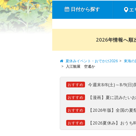
日付から探す
エ
2026年情報へ
夏休みイベント・おでかけ2026
東海の
入江観展 空遙か
今週末8/8(土)～8/9
おすすめ
【漫画】夏に読みたい
おすすめ
【2026年版】全国の
おすすめ
【2026夏休み】おう
おすすめ