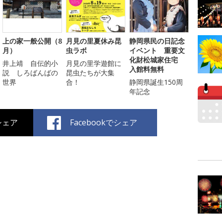
上の家一般公開（8
月見の里夏休み昆
静岡県民の日記念
月）
虫ラボ
イベント 重要文
化財松城家住宅
井上靖 自伝的小
月見の里学遊館に
入館料無料
説 しろばんばの
昆虫たちが大集
世界
合！
静岡県誕生150周
年記念
でシェア
Facebookでシェア