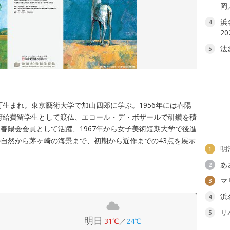
岡
浜
4
2
法
5
町生まれ。東京藝術大学で加山四郎に学ぶ。1956年には春陽
政府給費留学生として渡仏、エコール・デ・ボザールで研鑽を積
春陽会会員として活躍、1967年から女子美術短期大学で後進
自然から茅ヶ崎の海景まで、初期から近作までの43点を展示
明
1
あ
2
マ
3
浜
4
リ
5
明日
31℃
／
24℃