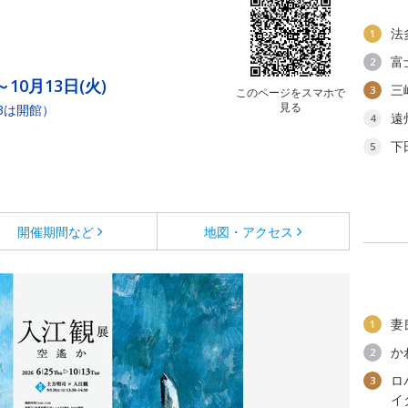
法
1
富
2
～10月13日(火)
三
3
このページをスマホで
見る
3は開館）
遠
4
下
5
開催期間など
地図・アクセス
妻
1
か
2
ロ
3
イ