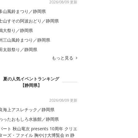
2026/08/09 更新
多山風鈴まつり／静岡県
士山すその阿波おどり／静岡県
嶋大祭り／静岡県
州三山風鈴まつり／静岡県
田太鼓祭り／静岡県
もっと見る
夏の人気イベントランキング
【静岡県】
2026/08/09 更新
良海上アスレチック／静岡県
わったおもしろ水族館／静岡県
バート 秋山竜次 presents 10周年 クリエ
ターズ・ファイル 胸やけ大博覧会 in 静