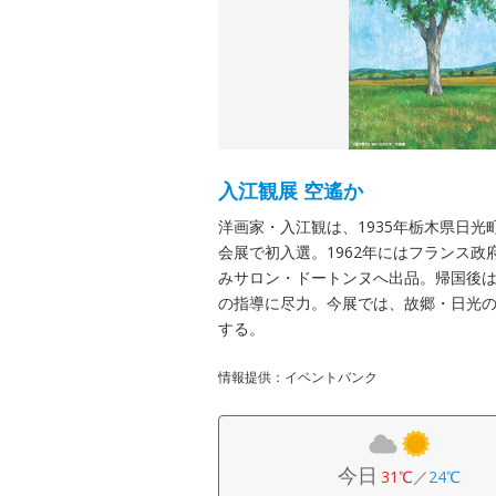
入江観展 空遙か
洋画家・入江観は、1935年栃木県日光
会展で初入選。1962年にはフランス
みサロン・ドートンヌへ出品。帰国後は
の指導に尽力。今展では、故郷・日光の
する。
情報提供：イベントバンク
今日
31℃
／
24℃