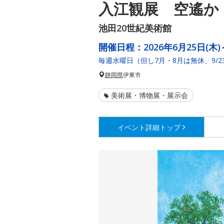
入江観展 空遙か
池田20世紀美術館
開催日程：
2026年6月25日(木)
毎週水曜日（但し7月・8月は無休、9/2
静岡県
伊東市
美術展・博物展・展示会
イベント詳細
トップ