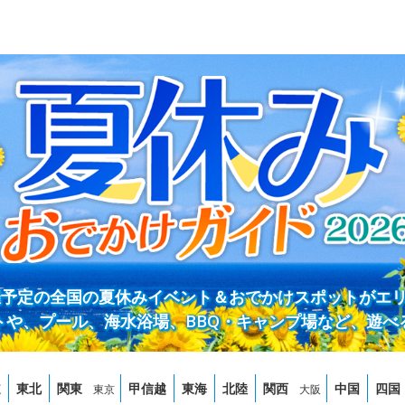
開催予定の全国の夏休みイベント＆おでかけスポットがエ
トや、プール、海水浴場、BBQ・キャンプ場など、遊べ
道
東北
関東
甲信越
東海
北陸
関西
中国
四国
東京
大阪