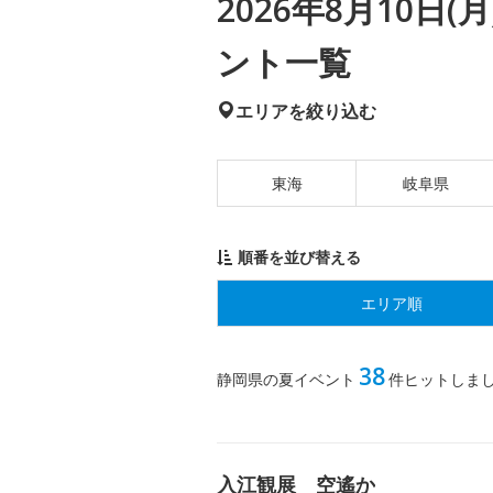
2026年8月10日
ント一覧
エリアを絞り込む
東海
岐阜県
順番を並び替える
エリア順
38
静岡県の夏イベント
件ヒットしま
入江観展 空遙か