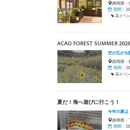
静岡県・
期間：
2
花イベ
ACAO FOREST SUMMER 
空が広がる
静岡県・
期間：
2
花イベ
夏だ！海へ遊びに行こう！
今年の夏は
静岡県・
期間：
2