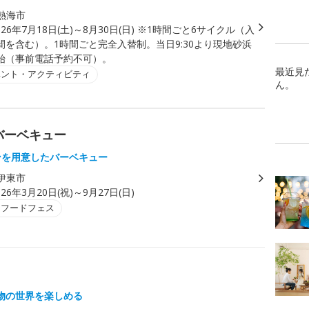
熱海市
026年7月18日(土)～8月30日(日) ※1時間ごと6サイクル（入
間を含む）。1時間ごと完全入替制。当日9:30より現地砂浜
始（事前電話予約不可）。
最近見
ベント・アクティビティ
ん。
バーベキュー
ンを用意したバーベキュー
伊東市
026年3月20日(祝)～9月27日(日)
・フードフェス
物の世界を楽しめる