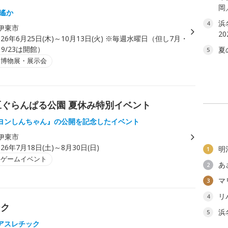
岡
空遙か
浜
4
伊東市
2
026年6月25日(木)～10月13日(火) ※毎週水曜日（但し7月・
9/23は開館）
夏
5
・博物展・展示会
豆ぐらんぱる公園 夏休み特別イベント
ヨンしんちゃん』の公開を記念したイベント
伊東市
026年7月18日(土)～8月30日(日)
明
1
・ゲームイベント
あ
2
マ
3
リ
4
ーク
浜
5
アスレチック