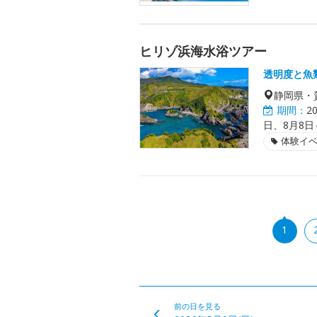
ヒリゾ浜海水浴ツアー
透明度と魚
静岡県・
期間：
2
日、8月8日
体験イ
1
前の日を見る