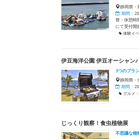
静岡県・
期間：
2
替・休憩時
にて受付開
体験イ
伊豆海洋公園 伊豆オーシャン
3つのプラ
静岡県・
期間：
2
グルメ
じっくり観察！食虫植物展
不思議な植