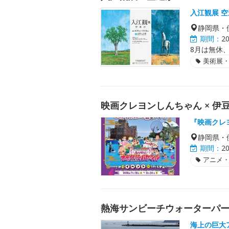
入江観展 
静岡県・
期間：
2
8月は無休、
美術展
映画クレヨンしんちゃん × 伊
『映画クレ
静岡県・
期間：
2
アニメ
熱海サンビーチウォーターパ
海上の巨大