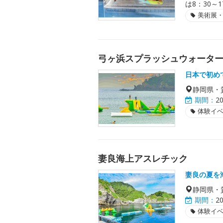
は8：30～1
美術展
弓ヶ浜スプラッシュウォータ
日本で初め
静岡県・
期間：
2
体験イ
妻良海上アスレチック
妻良の夏を
静岡県・
期間：
2
体験イ