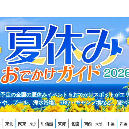
開催予定の全国の夏休みイベント＆おでかけスポットがエ
トや、プール、海水浴場、BBQ・キャンプ場など、遊べ
道
東北
関東
甲信越
東海
北陸
関西
中国
四国
東京
大阪