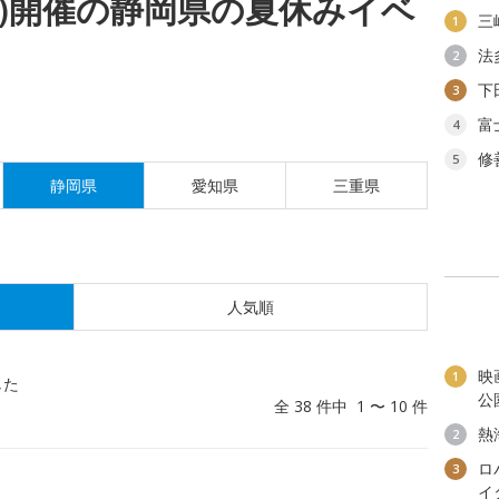
(月)開催の静岡県の夏休みイベ
三
1
法
2
下
3
富
4
修
5
静岡県
愛知県
三重県
人気順
映
1
した
公
全 38 件中 1 〜 10 件
熱
2
ロ
3
イ