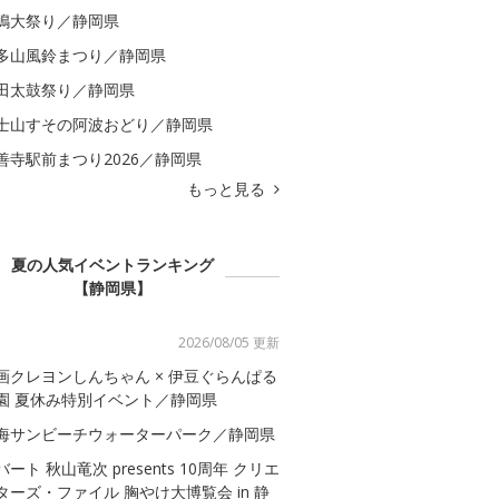
嶋大祭り／静岡県
多山風鈴まつり／静岡県
田太鼓祭り／静岡県
士山すその阿波おどり／静岡県
善寺駅前まつり2026／静岡県
もっと見る
夏の人気イベントランキング
【静岡県】
2026/08/05 更新
画クレヨンしんちゃん × 伊豆ぐらんぱる
園 夏休み特別イベント／静岡県
海サンビーチウォーターパーク／静岡県
バート 秋山竜次 presents 10周年 クリエ
ターズ・ファイル 胸やけ大博覧会 in 静