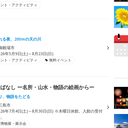
ベント・アクティビティ
れる夜、200ｍの天の川
御殿場市
026年5月9日(土)～8月23日(日)
ベント・アクティビティ
無料イベント
ばなし ー名所・山水・物語の絵画からー
り、物語をたどる
三島市
026年7月4日(土)～8月30日(日) ※木曜日休館。入館の受付
で。
・博物展・展示会