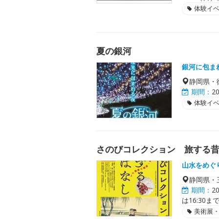
体験イ
夏の銀河
銀河に包ま
静岡県・
期間：
2
体験イ
さのびコレクション 旅する昔
山水をめぐ
静岡県・
期間：
2
は16:30ま
美術展