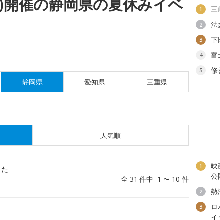
(日)開催の静岡県の夏休みイベ
三
1
法
2
下
3
富
4
修
5
静岡県
愛知県
三重県
人気順
映
1
した
公
全 31 件中 1 〜 10 件
熱
2
ロ
3
イ