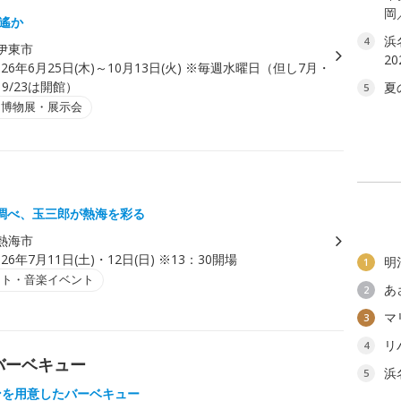
岡
空遙か
浜
4
伊東市
2
026年6月25日(木)～10月13日(火) ※毎週水曜日（但し7月・
9/23は開館）
夏
5
・博物展・展示会
ト
調べ、玉三郎が熱海を彩る
熱海市
026年7月11日(土)・12日(日) ※13：30開場
明
1
ート・音楽イベント
あ
2
マ
3
リ
4
バーベキュー
浜
5
ンを用意したバーベキュー