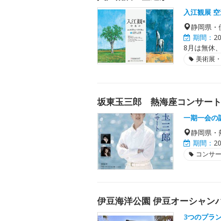
入江観展 
静岡県・
期間：
2
8月は無休、
美術展
坂東玉三郎 熱海座コンサー
一期一会の
静岡県・
期間：
2
コンサ
伊豆海洋公園 伊豆オーシャン
3つのプラ