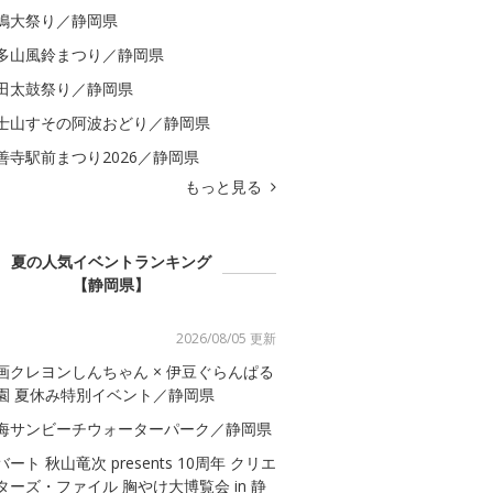
嶋大祭り／静岡県
多山風鈴まつり／静岡県
田太鼓祭り／静岡県
士山すその阿波おどり／静岡県
善寺駅前まつり2026／静岡県
もっと見る
夏の人気イベントランキング
【静岡県】
2026/08/05 更新
画クレヨンしんちゃん × 伊豆ぐらんぱる
園 夏休み特別イベント／静岡県
海サンビーチウォーターパーク／静岡県
バート 秋山竜次 presents 10周年 クリエ
ターズ・ファイル 胸やけ大博覧会 in 静