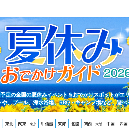
開催予定の全国の夏休みイベント＆おでかけスポットがエ
トや、プール、海水浴場、BBQ・キャンプ場など、遊べ
道
東北
関東
甲信越
東海
北陸
関西
中国
四国
東京
大阪