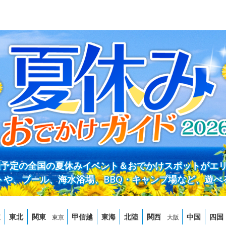
開催予定の全国の夏休みイベント＆おでかけスポットがエ
トや、プール、海水浴場、BBQ・キャンプ場など、遊べ
道
東北
関東
甲信越
東海
北陸
関西
中国
四国
東京
大阪