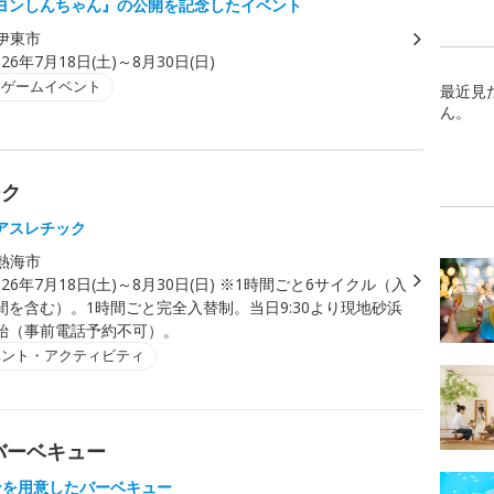
ヨンしんちゃん』の公開を記念したイベント
伊東市
026年7月18日(土)～8月30日(日)
・ゲームイベント
最近見
ん。
ーク
アスレチック
熱海市
026年7月18日(土)～8月30日(日) ※1時間ごと6サイクル（入
間を含む）。1時間ごと完全入替制。当日9:30より現地砂浜
始（事前電話予約不可）。
ベント・アクティビティ
バーベキュー
ンを用意したバーベキュー