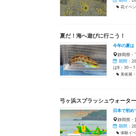
花イベ
夏だ！海へ遊びに行こう！
今年の夏は
静岡県・
期間：
2
は8：30～1
美術展
弓ヶ浜スプラッシュウォータ
日本で初め
静岡県・
期間：
2
体験イ