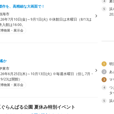
夏
4
傑作を、高精細な大画面で！
浜
5
熱海市
2
026年7月10日(金)～9月1日(火) ※休館日は木曜日（8/13は
入館は16:00。
・博物展・展示会
空遙か
明
1
伊東市
あ
2
026年6月25日(木)～10月13日(火) ※毎週水曜日（但し7月・
9/23は開館）
マ
3
・博物展・展示会
つ
4
タ
浜
5
豆ぐらんぱる公園 夏休み特別イベント