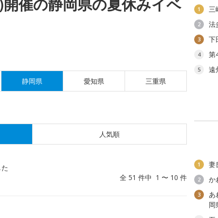
(水)開催の静岡県の夏休みイベ
三
1
法
2
下
3
第
4
遠
5
静岡県
愛知県
三重県
人気順
妻
1
した
全 51 件中 1 〜 10 件
か
2
あ
3
岡