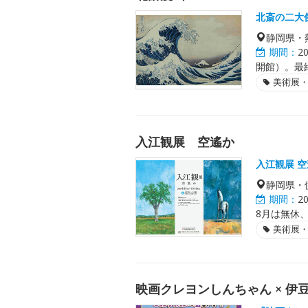
北斎の二大
静岡県・
期間：
2
開館）。最終
美術展
入江観展 空遙か
入江観展 
静岡県・
期間：
2
8月は無休、
美術展
映画クレヨンしんちゃん × 伊