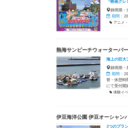
『映画クレ
静岡県・
期間：
2
アニメ
熱海サンビーチウォーターパ
海上の巨大
静岡県・
期間：
2
替・休憩時
にて受付開
体験イ
伊豆海洋公園 伊豆オーシャン
3つのプラ