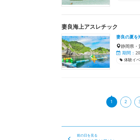
妻良海上アスレチック
妻良の夏を
静岡県・
期間：
2
体験イ
1
2
前の日を見る