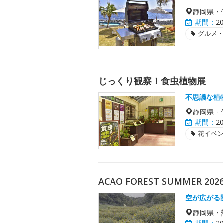
静岡県・
期間：
2
グルメ
じっくり観察！食虫植物展
不思議な植
静岡県・
期間：
2
花イベ
ACAO FOREST SUMMER 
空が広がる
静岡県・
期間：
2