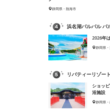
静岡県・熱海市
浜名湖パルパル パ
2026
静岡県・
リバティーリゾー
ショッピ
浴施設
静岡県・