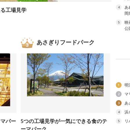
あ
4
迫る工場見学
岡
映
5
公
あさぎりフードパーク
明
1
マ
2
あ
3
浜
4
ーマパー
5つの工場見学が一気にできる食のテ
リ
5
ーマパーク