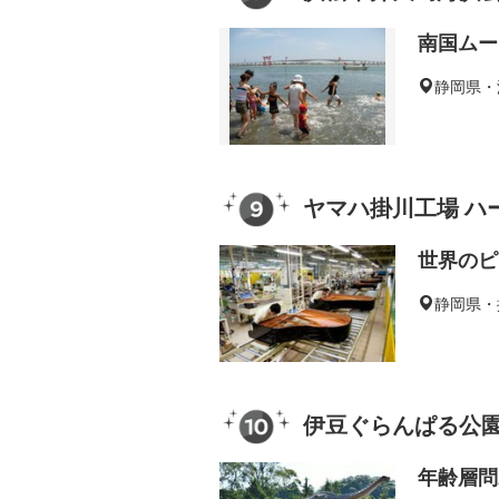
南国ムー
静岡県・
ヤマハ掛川工場 ハ
世界のピ
静岡県・
伊豆ぐらんぱる公
年齢層問