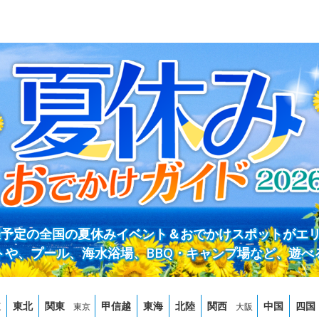
開催予定の全国の夏休みイベント＆おでかけスポットがエ
トや、プール、海水浴場、BBQ・キャンプ場など、遊べ
道
東北
関東
甲信越
東海
北陸
関西
中国
四国
東京
大阪