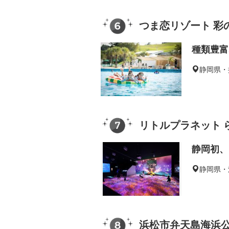
つま恋リゾート 彩
種類豊富
静岡県・
リトルプラネット 
静岡初、
静岡県・
浜松市弁天島海浜