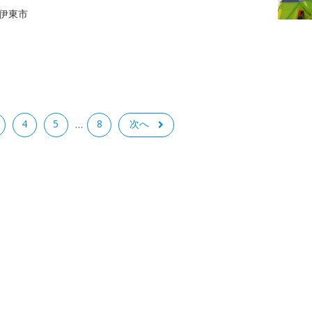
伊東市
4
5
8
次へ
…