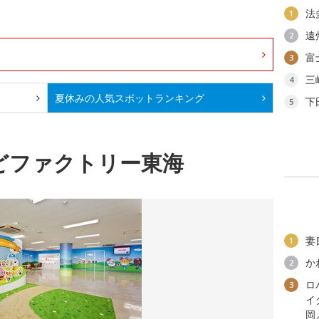
法
1
遠
2
富
3
三
4
夏休みの人気スポット
ランキング
下
5
どファクトリー東海
妻
1
か
2
ロ
3
イ
岡