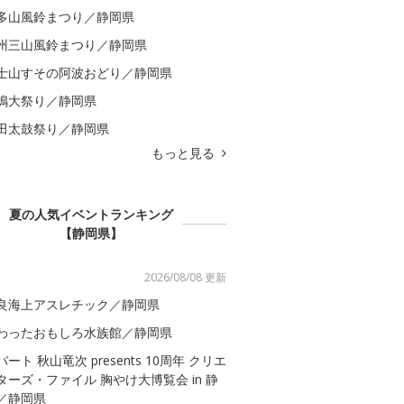
多山風鈴まつり／静岡県
州三山風鈴まつり／静岡県
士山すその阿波おどり／静岡県
嶋大祭り／静岡県
田太鼓祭り／静岡県
もっと見る
夏の人気イベントランキング
【静岡県】
2026/08/08 更新
良海上アスレチック／静岡県
わったおもしろ水族館／静岡県
バート 秋山竜次 presents 10周年 クリエ
ターズ・ファイル 胸やけ大博覧会 in 静
／静岡県