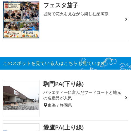
フェスタ茄子
堤防で花火を見ながら楽しむ納涼祭
このスポットを見ている人はこちらも見ています
駒門PA(下り線)
バラエティーに富んだフードコートと地元
の名産品が人気
東海 / 静岡県
愛鷹PA(上り線)