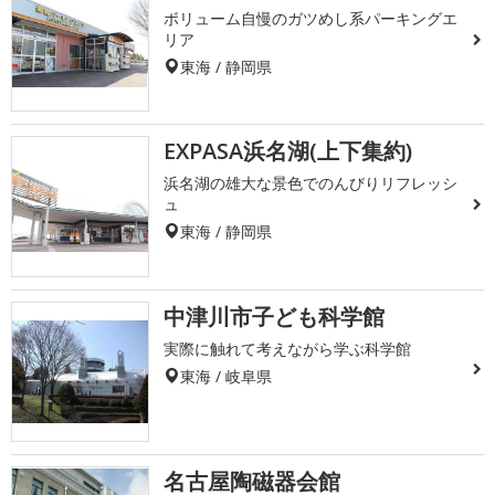
ボリューム自慢のガツめし系パーキングエ
リア
東海 / 静岡県
EXPASA浜名湖(上下集約)
浜名湖の雄大な景色でのんびりリフレッシ
ュ
東海 / 静岡県
中津川市子ども科学館
実際に触れて考えながら学ぶ科学館
東海 / 岐阜県
名古屋陶磁器会館