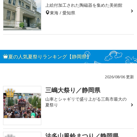
上絵付加工された陶磁器を集めた美術館
東海 / 愛知県
夏の人気夏祭りランキング【静岡県】
2026/08/06 更新
三嶋大祭り／静岡県
1
山車とシャギリで盛り上がる三島市最大の
夏祭り
法多山風鈴まつり／静岡県