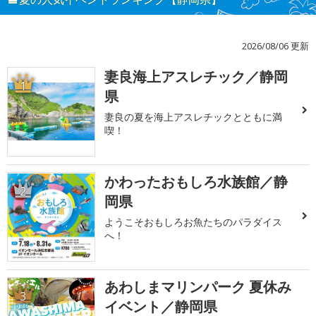
2026/08/06 更新
妻良海上アスレチック／静岡
1
県
妻良の夏を海上アスレチックとともに満
喫！
かわったおもしろ水族館／静
2
岡県
ようこそおもしろお魚たちのパラダイス
へ！
あわしまマリンパーク 夏休み
3
イベント／静岡県