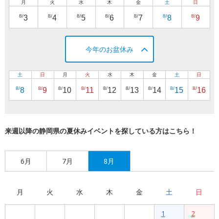
月
火
水
木
金
土
日
8/
8/
8/
8/
8/
8/
8/
3
4
5
6
7
8
9
今年のお盆休み
土
日
月
火
水
木
金
土
日
8/
8/
8/
8/
8/
8/
8/
8/
8/
8
9
10
11
12
13
14
15
16
来週以降の静岡県の夏休みイベントを探している方はこちら！
6月
7月
8月
月
火
水
木
金
土
日
1
2