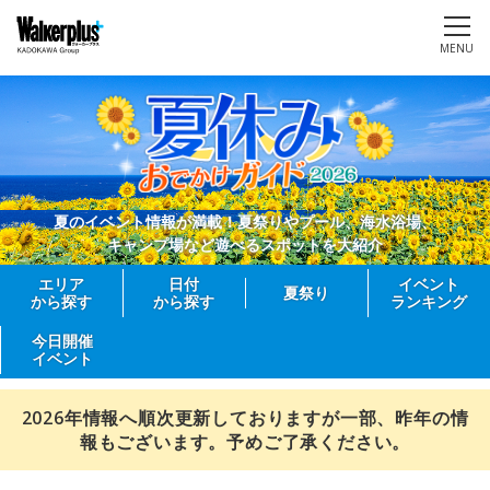
MENU
夏のイベント情報が満載！夏祭りやプール、海水浴場、
キャンプ場など遊べるスポットを大紹介
エリア
日付
イベント
夏祭り
から探す
から探す
ランキング
今日開催
イベント
2026年情報へ順次更新しておりますが一部、昨年の情
報もございます。予めご了承ください。