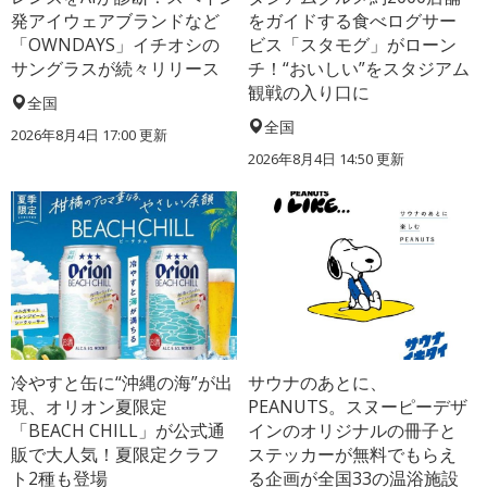
発アイウェアブランドなど
をガイドする食べログサー
「OWNDAYS」イチオシの
ビス「スタモグ」がローン
サングラスが続々リリース
チ！“おいしい”をスタジアム
観戦の入り口に
全国
全国
2026年8月4日 17:00
更新
2026年8月4日 14:50
更新
冷やすと缶に“沖縄の海”が出
サウナのあとに、
現、オリオン夏限定
PEANUTS。スヌーピーデザ
「BEACH CHILL」が公式通
インのオリジナルの冊子と
販で大人気！夏限定クラフ
ステッカーが無料でもらえ
ト2種も登場
る企画が全国33の温浴施設