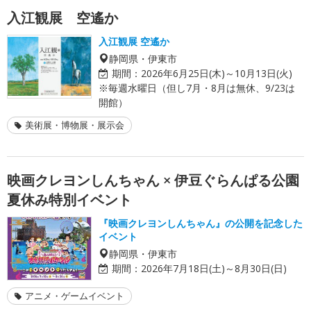
入江観展 空遙か
入江観展 空遙か
静岡県・伊東市
期間：
2026年6月25日(木)～10月13日(火)
※毎週水曜日（但し7月・8月は無休、9/23は
開館）
美術展・博物展・展示会
映画クレヨンしんちゃん × 伊豆ぐらんぱる公園
夏休み特別イベント
『映画クレヨンしんちゃん』の公開を記念した
イベント
静岡県・伊東市
期間：
2026年7月18日(土)～8月30日(日)
アニメ・ゲームイベント