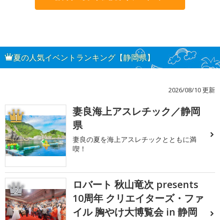
夏の人気イベントランキング【静岡県】
2026/08/10 更新
妻良海上アスレチック／静岡
1
県
妻良の夏を海上アスレチックとともに満
喫！
ロバート 秋山竜次 presents
2
10周年 クリエイターズ・ファ
イル 胸やけ大博覧会 in 静岡