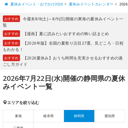
夏休みイベント・おでかけ2026
夏休みイベントカレンダー
20
今週末8/8(土)～8/9(日)開催の東海の夏休みイベント一
おすすめ
覧
【漫画】夏に読みたいおすすめの怖い話まとめ
おすすめ
【2026年版】全国の夏祭り注目27選。見どころ・日程
おすすめ
もわかる！
【2026夏休み】おうち時間を充実させるおすすめの過
おすすめ
ごし方ガイド
2026年7月22日(水)開催の静岡県の夏休
みイベント一覧
エリアを絞り込む
東海
岐阜県
静岡県
愛知県