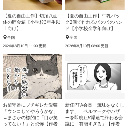
【夏の自由工作】切頂八面
【夏の自由工作】牛乳パッ
体の貯金箱【小学校3年生以
ク2個で作れるパクパクハン
上向け】
ド【小学校全学年向け】
全国
全国
2026年8月10日 11:00
更新
2026年8月10日 08:00
更新
お留守番にブチギレた愛猫
新任PTA会長「無駄をなくし
「ウンコしてやろうかな」
ます」→ベルマークやバザ
→まさかの標的に「目が笑
ーを即廃止!?爆速で終わる会
ってない！」と恐怖【作者
議に「有能すぎる」【作者