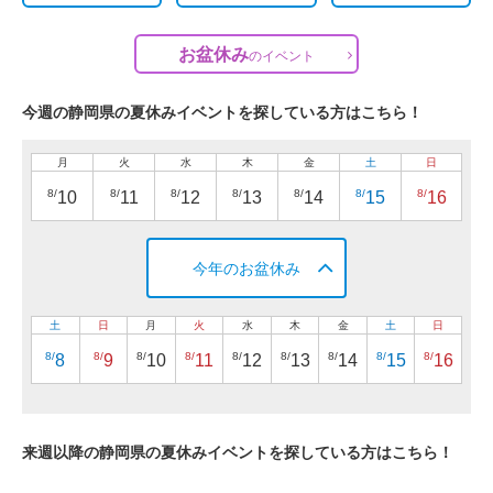
お盆休み
の
イベント
今週の静岡県の夏休みイベントを探している方はこちら！
月
火
水
木
金
土
日
8/
8/
8/
8/
8/
8/
8/
10
11
12
13
14
15
16
今年のお盆休み
土
日
月
火
水
木
金
土
日
8/
8/
8/
8/
8/
8/
8/
8/
8/
8
9
10
11
12
13
14
15
16
来週以降の静岡県の夏休みイベントを探している方はこちら！