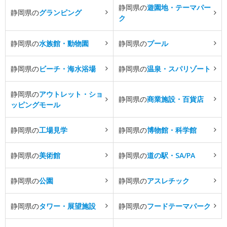
静岡県の
遊園地・テーマパー
静岡県の
グランピング
ク
静岡県の
水族館・動物園
静岡県の
プール
静岡県の
ビーチ・海水浴場
静岡県の
温泉・スパリゾート
静岡県の
アウトレット・ショ
静岡県の
商業施設・百貨店
ッピングモール
静岡県の
工場見学
静岡県の
博物館・科学館
静岡県の
美術館
静岡県の
道の駅・SA/PA
静岡県の
公園
静岡県の
アスレチック
静岡県の
タワー・展望施設
静岡県の
フードテーマパーク