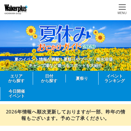
MENU
夏のイベント情報が満載！夏祭りやプール、海水浴場、
キャンプ場など遊べるスポットを大紹介
エリア
日付
イベント
夏祭り
から探す
から探す
ランキング
今日開催
イベント
2026年情報へ順次更新しておりますが一部、昨年の情
報もございます。予めご了承ください。