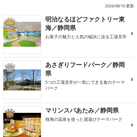
2026/08/10 更新
明治なるほどファクトリー東
1
海／静岡県
お菓子の魅力と人気の秘訣に迫る工場見学
あさぎりフードパーク／静岡
2
県
5つの工場見学が一気にできる食のテーマ
パーク
マリンスパあたみ／静岡県
3
熱海の温泉を使った湯遊びテーマパーク