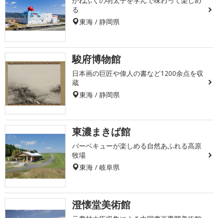
かねふくの明太子を学んで味わって楽しめ
る
東海 / 静岡県
駿府博物館
日本画の巨匠や偉人の書など1200余点を収
蔵
東海 / 静岡県
東濃まきば館
バーベキューが楽しめる自然あふれる高原
牧場
東海 / 岐阜県
澄懐堂美術館