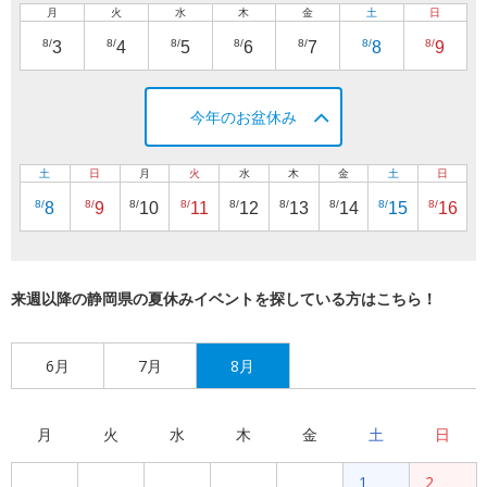
月
火
水
木
金
土
日
8/
8/
8/
8/
8/
8/
8/
3
4
5
6
7
8
9
今年のお盆休み
土
日
月
火
水
木
金
土
日
8/
8/
8/
8/
8/
8/
8/
8/
8/
8
9
10
11
12
13
14
15
16
来週以降の静岡県の夏休みイベントを探している方はこちら！
6月
7月
8月
月
火
水
木
金
土
日
1
2