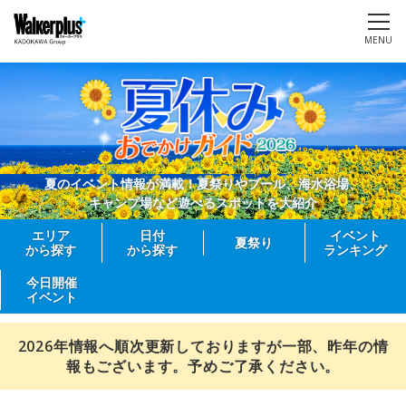
MENU
夏のイベント情報が満載！夏祭りやプール、海水浴場、
キャンプ場など遊べるスポットを大紹介
エリア
日付
イベント
夏祭り
から探す
から探す
ランキング
今日開催
イベント
2026年情報へ順次更新しておりますが一部、昨年の情
報もございます。予めご了承ください。