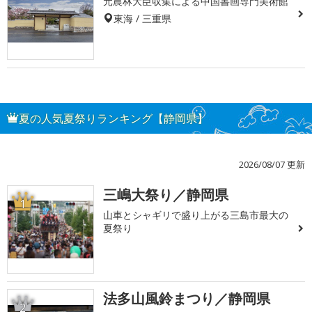
元農林大臣収集による中国書画専門美術館
東海 / 三重県
夏の人気夏祭りランキング【静岡県】
2026/08/07 更新
三嶋大祭り／静岡県
1
山車とシャギリで盛り上がる三島市最大の
夏祭り
法多山風鈴まつり／静岡県
2