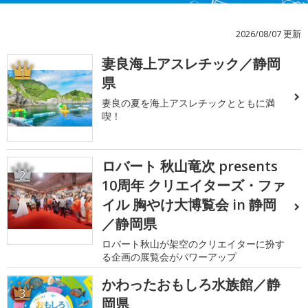
2026/08/07 更新
妻良海上アスレチック／静岡
1
県
妻良の夏を海上アスレチックとともに満
喫！
ロバート 秋山竜次 presents
2
10周年 クリエイターズ・ファ
イル 胸やけ大博覧会 in 静岡
／静岡県
ロバート秋山が架空のクリエイターに扮す
る企画の展覧会がパワーアップ
かわったおもしろ水族館／静
3
岡県