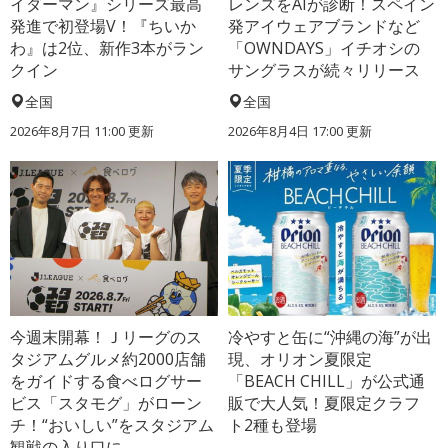
イダーマン』シリーズ最高
レンズをAIが診断！スペイン
発進で初登場V！『ちいか
発アイウェアブランドなど
わ』は2位、新作3本がラン
「OWNDAYS」イチオシの
クイン
サングラスが続々リリース
全国
全国
2026年8月7日 11:00
更新
2026年8月4日 17:00
更新
今週末開幕！Ｊリーグのス
冷やすと缶に“沖縄の海”が出
タジアムグルメ約2000店舗
現、オリオン夏限定
をガイドする食べログサー
「BEACH CHILL」が公式通
ビス「スタモグ」がローン
販で大人気！夏限定クラフ
チ！“おいしい”をスタジアム
ト2種も登場
観戦の入り口に