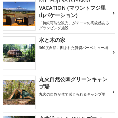
MT. FUJI SATOYAMA
VACATION (マウントフジ里
山バケーション)
「持続可能な観光」がテーマの高級感ある
グランピング施設
水と木の家
360度自然に囲まれた貸切バーベキュー場
丸火自然公園グリーンキャン
プ場
丸火の自然が体で感じられるキャンプ場