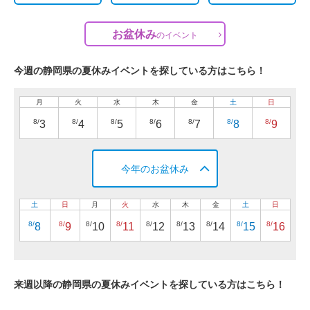
お盆休み
の
イベント
今週の静岡県の夏休みイベントを探している方はこちら！
月
火
水
木
金
土
日
8/
8/
8/
8/
8/
8/
8/
3
4
5
6
7
8
9
今年のお盆休み
土
日
月
火
水
木
金
土
日
8/
8/
8/
8/
8/
8/
8/
8/
8/
8
9
10
11
12
13
14
15
16
来週以降の静岡県の夏休みイベントを探している方はこちら！