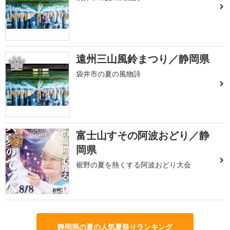
遠州三山風鈴まつり／静岡県
2
袋井市の夏の風物詩
富士山すその阿波おどり／静
3
岡県
裾野の夏を熱くする阿波おどり大会
静岡県の夏の人気夏祭りランキング