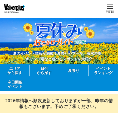
MENU
夏のイベント情報が満載！夏祭りやプール、海水浴場、
キャンプ場など遊べるスポットを大紹介
エリア
日付
イベント
夏祭り
から探す
から探す
ランキング
今日開催
イベント
2026年情報へ順次更新しておりますが一部、昨年の情
報もございます。予めご了承ください。