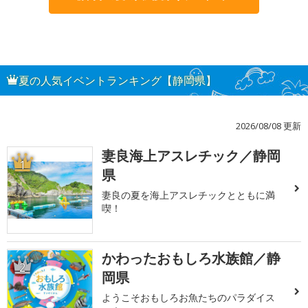
夏の人気イベントランキング【静岡県】
2026/08/08 更新
妻良海上アスレチック／静岡
1
県
妻良の夏を海上アスレチックとともに満
喫！
かわったおもしろ水族館／静
2
岡県
ようこそおもしろお魚たちのパラダイス