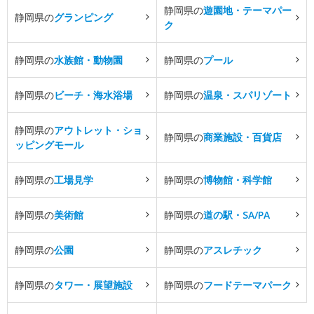
静岡県の
遊園地・テーマパー
静岡県の
グランピング
ク
静岡県の
水族館・動物園
静岡県の
プール
静岡県の
ビーチ・海水浴場
静岡県の
温泉・スパリゾート
静岡県の
アウトレット・ショ
静岡県の
商業施設・百貨店
ッピングモール
静岡県の
工場見学
静岡県の
博物館・科学館
静岡県の
美術館
静岡県の
道の駅・SA/PA
静岡県の
公園
静岡県の
アスレチック
静岡県の
タワー・展望施設
静岡県の
フードテーマパーク