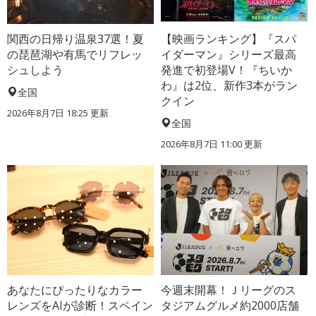
関西の日帰り温泉37選！夏
【映画ランキング】『スパ
の琵琶湖や有馬でリフレッ
イダーマン』シリーズ最高
シュしよう
発進で初登場V！『ちいか
わ』は2位、新作3本がラン
全国
クイン
2026年8月7日 18:25
更新
全国
2026年8月7日 11:00
更新
あなたにぴったりなカラー
今週末開幕！Ｊリーグのス
レンズをAIが診断！スペイン
タジアムグルメ約2000店舗