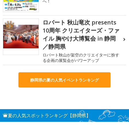
へ！
ロバート 秋山竜次 presents
3
10周年 クリエイターズ・ファ
イル 胸やけ大博覧会 in 静岡
／静岡県
ロバート秋山が架空のクリエイターに扮す
る企画の展覧会がパワーアップ
静岡県の夏の人気イベントランキング
夏の人気スポットランキング【静岡県】