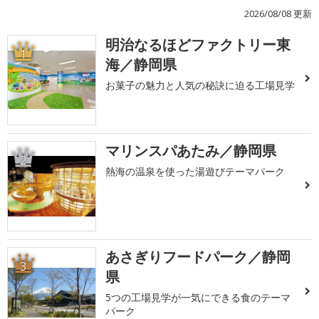
2026/08/08 更新
明治なるほどファクトリー東
1
海／静岡県
お菓子の魅力と人気の秘訣に迫る工場見学
マリンスパあたみ／静岡県
2
熱海の温泉を使った湯遊びテーマパーク
あさぎりフードパーク／静岡
3
県
5つの工場見学が一気にできる食のテーマ
パーク