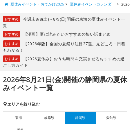
夏休みイベント・おでかけ2026
夏休みイベントカレンダー
20
今週末8/8(土)～8/9(日)開催の東海の夏休みイベント一
おすすめ
覧
【漫画】夏に読みたいおすすめの怖い話まとめ
おすすめ
【2026年版】全国の夏祭り注目27選。見どころ・日程
おすすめ
もわかる！
【2026夏休み】おうち時間を充実させるおすすめの過
おすすめ
ごし方ガイド
2026年8月21日(金)開催の静岡県の夏休
みイベント一覧
エリアを絞り込む
東海
岐阜県
静岡県
愛知県