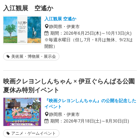
入江観展 空遙か
入江観展 空遙か
静岡県・伊東市
期間：
2026年6月25日(木)～10月13日(火)
※毎週水曜日（但し7月・8月は無休、9/23は
開館）
美術展・博物展・展示会
映画クレヨンしんちゃん × 伊豆ぐらんぱる公園
夏休み特別イベント
『映画クレヨンしんちゃん』の公開を記念した
イベント
静岡県・伊東市
期間：
2026年7月18日(土)～8月30日(日)
アニメ・ゲームイベント