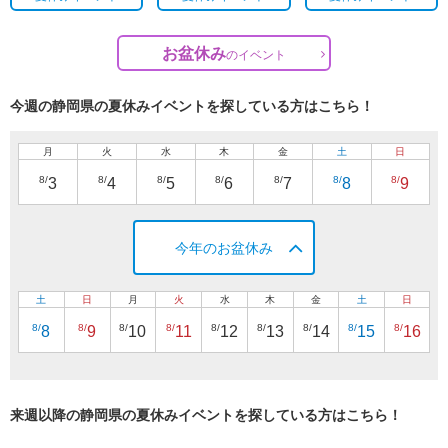
お盆休み
の
イベント
今週の静岡県の夏休みイベントを探している方はこちら！
月
火
水
木
金
土
日
8/
8/
8/
8/
8/
8/
8/
3
4
5
6
7
8
9
今年のお盆休み
土
日
月
火
水
木
金
土
日
8/
8/
8/
8/
8/
8/
8/
8/
8/
8
9
10
11
12
13
14
15
16
来週以降の静岡県の夏休みイベントを探している方はこちら！