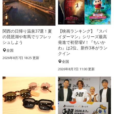
関西の日帰り温泉37選！夏
【映画ランキング】『スパ
の琵琶湖や有馬でリフレッ
イダーマン』シリーズ最高
シュしよう
発進で初登場V！『ちいか
わ』は2位、新作3本がラン
全国
クイン
2026年8月7日 18:25
更新
全国
2026年8月7日 11:00
更新