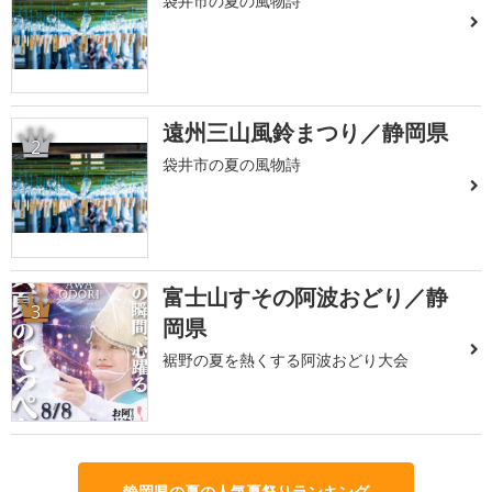
袋井市の夏の風物詩
遠州三山風鈴まつり／静岡県
2
袋井市の夏の風物詩
富士山すその阿波おどり／静
3
岡県
裾野の夏を熱くする阿波おどり大会
静岡県の夏の人気夏祭りランキング