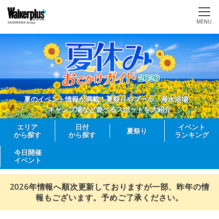
MENU
夏のイベント情報が満載！夏祭りやプール、海水浴場、
キャンプ場など遊べるスポットを大紹介
エリア
日付
イベント
夏祭り
から探す
から探す
ランキング
今日開催
イベント
2026年情報へ順次更新しておりますが一部、昨年の情
報もございます。予めご了承ください。