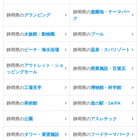
静岡県の
遊園地・テーマパー
静岡県の
グランピング
ク
静岡県の
水族館・動物園
静岡県の
プール
静岡県の
ビーチ・海水浴場
静岡県の
温泉・スパリゾート
静岡県の
アウトレット・ショ
静岡県の
商業施設・百貨店
ッピングモール
静岡県の
工場見学
静岡県の
博物館・科学館
静岡県の
美術館
静岡県の
道の駅・SA/PA
静岡県の
公園
静岡県の
アスレチック
静岡県の
タワー・展望施設
静岡県の
フードテーマパーク