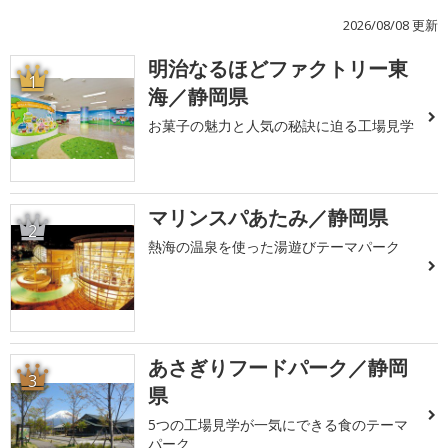
2026/08/08 更新
明治なるほどファクトリー東
1
海／静岡県
お菓子の魅力と人気の秘訣に迫る工場見学
マリンスパあたみ／静岡県
2
熱海の温泉を使った湯遊びテーマパーク
あさぎりフードパーク／静岡
3
県
5つの工場見学が一気にできる食のテーマ
パーク