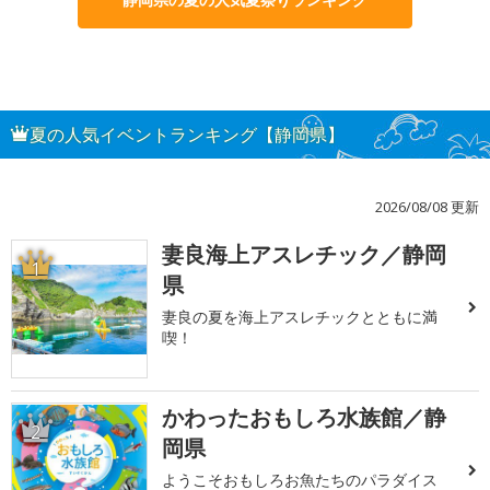
夏の人気イベントランキング【静岡県】
2026/08/08 更新
妻良海上アスレチック／静岡
1
県
妻良の夏を海上アスレチックとともに満
喫！
かわったおもしろ水族館／静
2
岡県
ようこそおもしろお魚たちのパラダイス