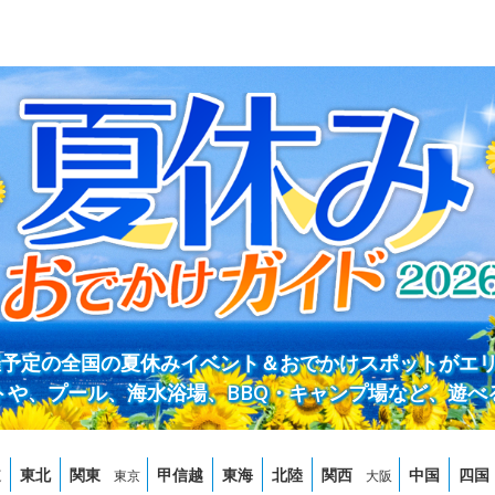
開催予定の全国の夏休みイベント＆おでかけスポットがエ
トや、プール、海水浴場、BBQ・キャンプ場など、遊べ
道
東北
関東
甲信越
東海
北陸
関西
中国
四国
東京
大阪