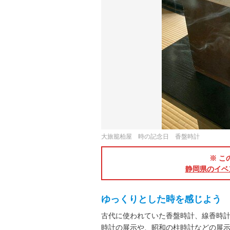
大旅籠柏屋 時の記念日 香盤時計
※ こ
静岡県のイベ
ゆっくりとした時を感じよう
古代に使われていた香盤時計、線香時
時計の展示や、昭和の柱時計などの展