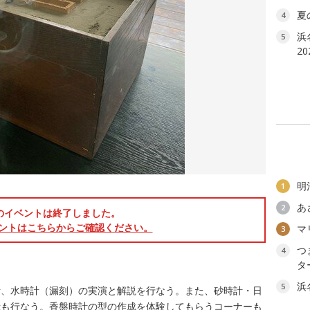
夏
4
浜
5
2
明
1
あ
2
のイベントは終了しました。
ントはこちらからご確認ください。
マ
3
つ
4
タ
浜
5
計、水時計（漏刻）の実演と解説を行なう。また、砂時計・日
示も行なう。香盤時計の型の作成を体験してもらうコーナーも