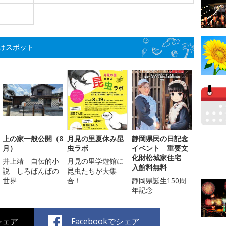
けスポット
上の家一般公開（8
月見の里夏休み昆
静岡県民の日記念
月）
虫ラボ
イベント 重要文
化財松城家住宅
井上靖 自伝的小
月見の里学遊館に
入館料無料
説 しろばんばの
昆虫たちが大集
世界
合！
静岡県誕生150周
年記念
でシェア
Facebookでシェア