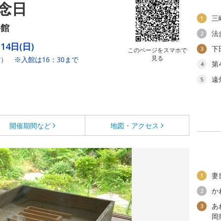
念日
三
1
料館
法
2
14日(日)
下
3
このページをスマホで
見る
） ※入館は16：30まで
第
4
遠
5
開催期間など
地図・アクセス
妻
1
か
2
あ
3
岡