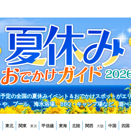
開催予定の全国の夏休みイベント＆おでかけスポットがエ
トや、プール、海水浴場、BBQ・キャンプ場など、遊べ
道
東北
関東
甲信越
東海
北陸
関西
中国
四国
東京
大阪