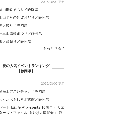
2026/08/09 更新
多山風鈴まつり／静岡県
士山すその阿波おどり／静岡県
嶋大祭り／静岡県
州三山風鈴まつり／静岡県
田太鼓祭り／静岡県
もっと見る
夏の人気イベントランキング
【静岡県】
2026/08/09 更新
良海上アスレチック／静岡県
わったおもしろ水族館／静岡県
バート 秋山竜次 presents 10周年 クリエ
ターズ・ファイル 胸やけ大博覧会 in 静