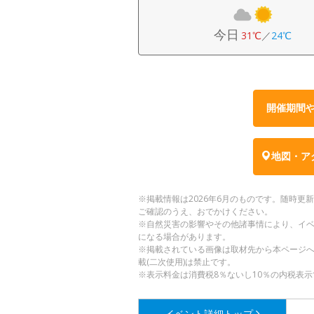
今日
31℃
／
24℃
開催期間
地図・ア
※掲載情報は2026年6月のものです。随時
ご確認のうえ、おでかけください。
※自然災害の影響やその他諸事情により、イ
になる場合があります。
※掲載されている画像は取材先から本ページ
載(二次使用)は禁止です。
※表示料金は消費税8％ないし10％の内税表示
イベント詳細
トップ