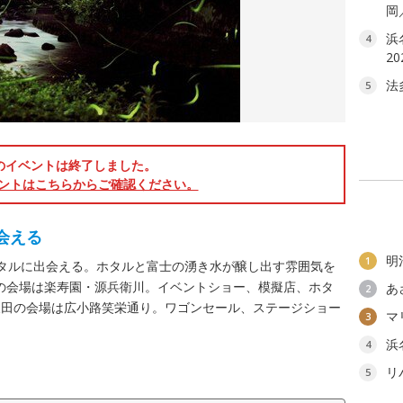
岡
浜
4
2
法
5
のイベントは終了しました。
ントはこちらからご確認ください。
会える
明
1
タルに出会える。ホタルと富士の湧き水が醸し出す雰囲気を
りの会場は楽寿園・源兵衛川。イベントショー、模擬店、ホタ
あ
2
反田の会場は広小路笑栄通り。ワゴンセール、ステージショー
マ
3
浜
4
リ
5