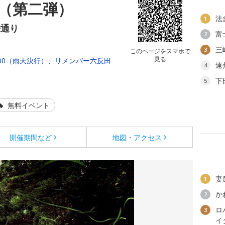
（第二弾）
法
1
栄通り
富
2
三
3
このページをスマホで
見る
：00（雨天決行）、リメンバー六反田
遠
4
下
5
無料イベント
開催期間など
地図・アクセス
妻
1
か
2
ロ
3
イ