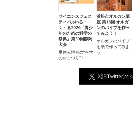
サイエンスフェス
浜松市オルガン講
ティバルinる・
座 第16回 オルガ
く・る2026「青少
ンのパイプを作っ
年のための科学の
てみよう！
祭典」第30回静岡
オルガンのパイプ
大会
を紙で作ってみよ
夏休み恒例の“科学
う
のおまつり”！
X(旧Twitter)