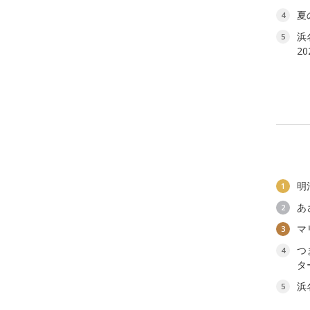
夏
4
浜
5
2
明
1
あ
2
マ
3
つ
4
タ
浜
5