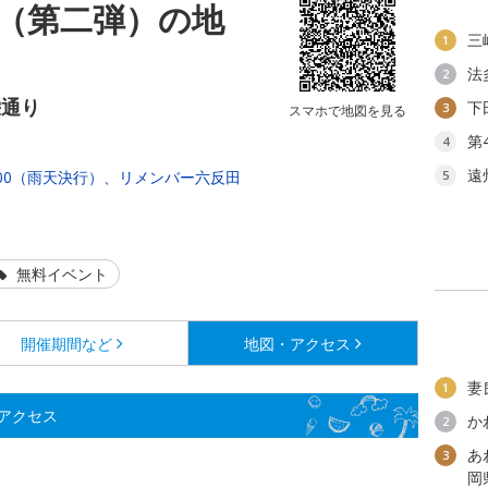
（第二弾）の地
三
1
法
2
栄通り
下
3
スマホで地図を見る
第
4
遠
：00（雨天決行）、リメンバー六反田
5
無料イベント
開催期間など
地図・アクセス
妻
1
アクセス
か
2
あ
3
岡