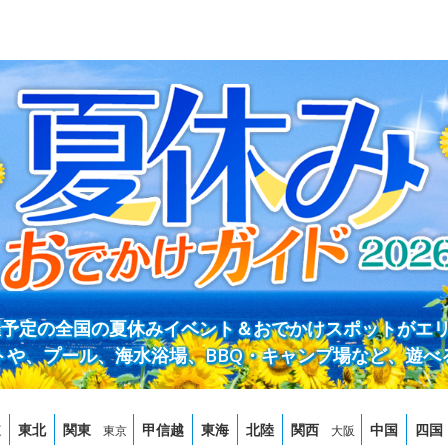
開催予定の全国の夏休みイベント＆おでかけスポットがエ
トや、プール、海水浴場、BBQ・キャンプ場など、遊べ
道
東北
関東
甲信越
東海
北陸
関西
中国
四国
東京
大阪