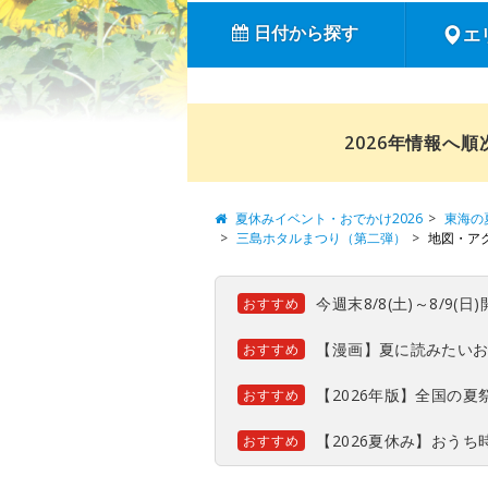
日付から探す
エ
2026年情報へ
夏休みイベント・おでかけ2026
東海の
三島ホタルまつり（第二弾）
地図・ア
今週末8/8(土)～8/9
おすすめ
【漫画】夏に読みたい
おすすめ
【2026年版】全国の
おすすめ
【2026夏休み】おう
おすすめ