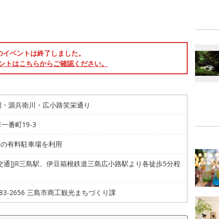
のイベントは終了しました。
ントはこちらからご確認ください。
園・源兵衛川・広小路笑栄通り
一番町19-3
辺の有料駐車場を利用
交通]JR三島駅、伊豆箱根鉄道三島広小路駅より各徒歩5分程
-983-2656 三島市商工観光まちづくり課