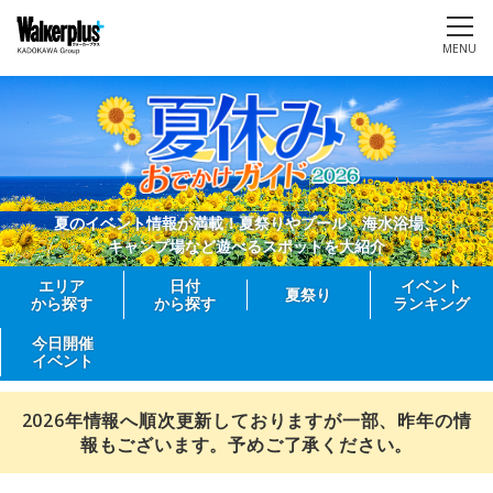
MENU
夏のイベント情報が満載！夏祭りやプール、海水浴場、
キャンプ場など遊べるスポットを大紹介
エリア
日付
イベント
夏祭り
から探す
から探す
ランキング
今日開催
イベント
2026年情報へ順次更新しておりますが一部、昨年の情
報もございます。予めご了承ください。