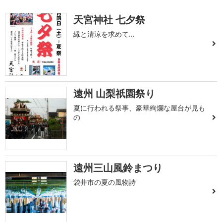
天宮神社 七夕祭
縁と清涼を求めて…
遠州 山梨祇園祭り
夏に行われる祭事、豪華絢爛な屋台が見も
の
遠州三山風鈴まつり
袋井市の夏の風物詩