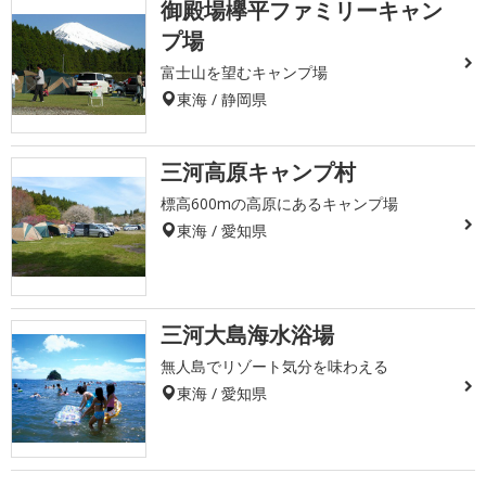
御殿場欅平ファミリーキャン
プ場
富士山を望むキャンプ場
東海 / 静岡県
三河高原キャンプ村
標高600mの高原にあるキャンプ場
東海 / 愛知県
三河大島海水浴場
無人島でリゾート気分を味わえる
東海 / 愛知県