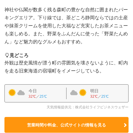
神社や仏閣が数多く残る森町の豊かな自然に囲まれたパー
キングエリア。下り線では、茶どころ静岡ならではの土産
や抹茶クリームを使用した大福など充実したお茶メニュー
も楽しめる。また、野菜をふんだんに使った「野菜たんめ
ん」など魅力的なグルメもおすすめ。
見どころ
外観は歴史風情が漂う町の雰囲気を壊さないように、町内
を走る旧東海道の宿場町をイメージしている。
今日
明日
32℃
／
25℃
32℃
／
25℃
天気情報提供元：株式会社ライフビジネスウェザー
営業時間や料金、公式サイトの
情報を見る