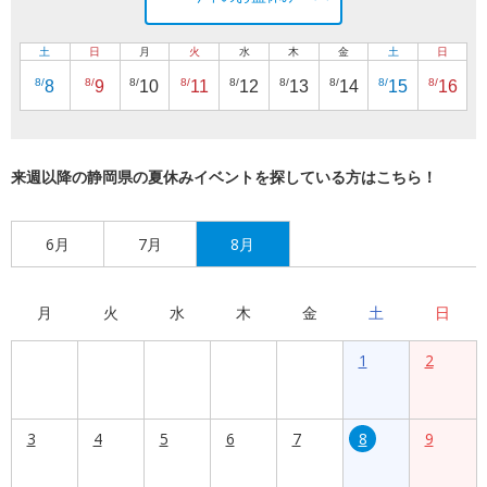
土
日
月
火
水
木
金
土
日
8/
8/
8/
8/
8/
8/
8/
8/
8/
8
9
10
11
12
13
14
15
16
来週以降の静岡県の夏休みイベントを探している方はこちら！
6月
7月
8月
月
火
水
木
金
土
日
1
2
3
4
5
6
7
8
9