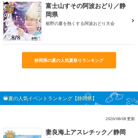
富士山すその阿波おどり／静
3
岡県
裾野の夏を熱くする阿波おどり大会
静岡県の夏の人気夏祭りランキング
夏の人気イベントランキング【静岡県】
2026/08/08 更新
妻良海上アスレチック／静岡
1