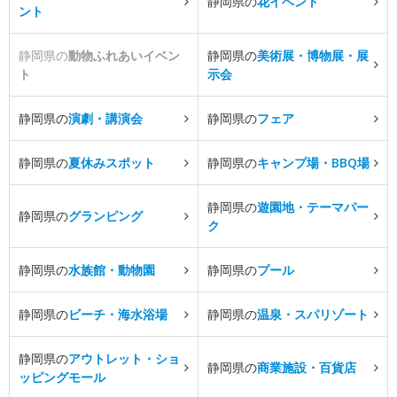
静岡県の
花イベント
ント
静岡県の
動物ふれあいイベン
静岡県の
美術展・博物展・展
ト
示会
静岡県の
演劇・講演会
静岡県の
フェア
静岡県の
夏休みスポット
静岡県の
キャンプ場・BBQ場
静岡県の
遊園地・テーマパー
静岡県の
グランピング
ク
静岡県の
水族館・動物園
静岡県の
プール
静岡県の
ビーチ・海水浴場
静岡県の
温泉・スパリゾート
静岡県の
アウトレット・ショ
静岡県の
商業施設・百貨店
ッピングモール