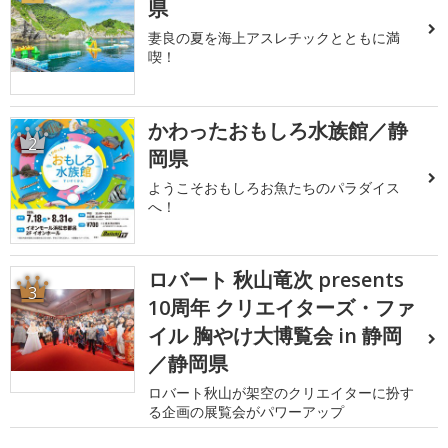
県
妻良の夏を海上アスレチックとともに満
喫！
かわったおもしろ水族館／静
2
岡県
ようこそおもしろお魚たちのパラダイス
へ！
ロバート 秋山竜次 presents
3
10周年 クリエイターズ・ファ
イル 胸やけ大博覧会 in 静岡
／静岡県
ロバート秋山が架空のクリエイターに扮す
る企画の展覧会がパワーアップ