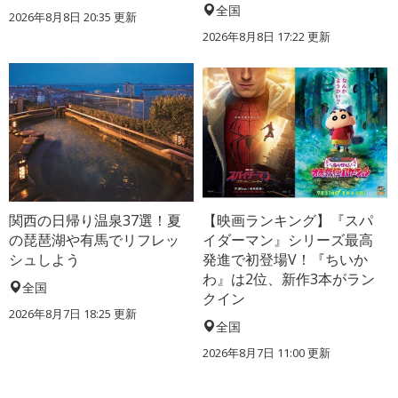
全国
2026年8月8日 20:35
更新
2026年8月8日 17:22
更新
関西の日帰り温泉37選！夏
【映画ランキング】『スパ
の琵琶湖や有馬でリフレッ
イダーマン』シリーズ最高
シュしよう
発進で初登場V！『ちいか
わ』は2位、新作3本がラン
全国
クイン
2026年8月7日 18:25
更新
全国
2026年8月7日 11:00
更新