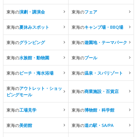
東海の
演劇・講演会
東海の
フェア
東海の
夏休みスポット
東海の
キャンプ場・BBQ場
東海の
グランピング
東海の
遊園地・テーマパーク
東海の
水族館・動物園
東海の
プール
東海の
ビーチ・海水浴場
東海の
温泉・スパリゾート
東海の
アウトレット・ショッ
東海の
商業施設・百貨店
ピングモール
東海の
工場見学
東海の
博物館・科学館
東海の
美術館
東海の
道の駅・SA/PA