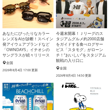
あなたにぴったりなカラー
今週末開幕！Ｊリーグのス
レンズをAIが診断！スペイン
タジアムグルメ約2000店舗
発アイウェアブランドなど
をガイドする食べログサー
「OWNDAYS」イチオシの
ビス「スタモグ」がローン
サングラスが続々リリース
チ！“おいしい”をスタジアム
観戦の入り口に
全国
全国
2026年8月4日 17:00
更新
2026年8月4日 14:50
更新