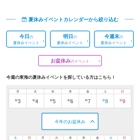
夏休みイベントカレンダーから絞り込む
今日
明日
今週末
の
の
の
夏休みイベント
夏休みイベント
夏休みイベント
お盆休み
の
イベント
今週の東海の夏休みイベントを探している方はこちら！
月
火
水
木
金
土
日
8/
8/
8/
8/
8/
8/
8/
3
4
5
6
7
8
9
今年のお盆休み
土
日
月
火
水
木
金
土
日