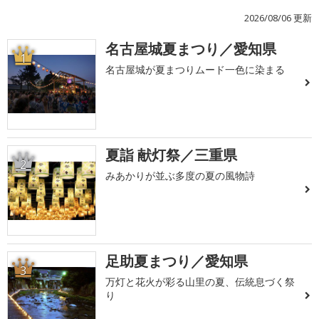
2026/08/06 更新
名古屋城夏まつり／愛知県
1
名古屋城が夏まつりムード一色に染まる
夏詣 献灯祭／三重県
2
みあかりが並ぶ多度の夏の風物詩
足助夏まつり／愛知県
3
万灯と花火が彩る山里の夏、伝統息づく祭
り