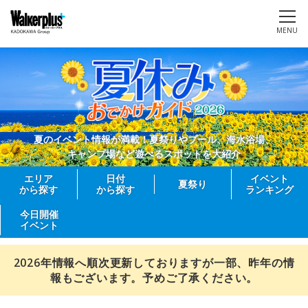
MENU
夏のイベント情報が満載！夏祭りやプール、海水浴場、
キャンプ場など遊べるスポットを大紹介
エリア
日付
イベント
夏祭り
から探す
から探す
ランキング
今日開催
イベント
2026年情報へ順次更新しておりますが一部、昨年の情
報もございます。予めご了承ください。