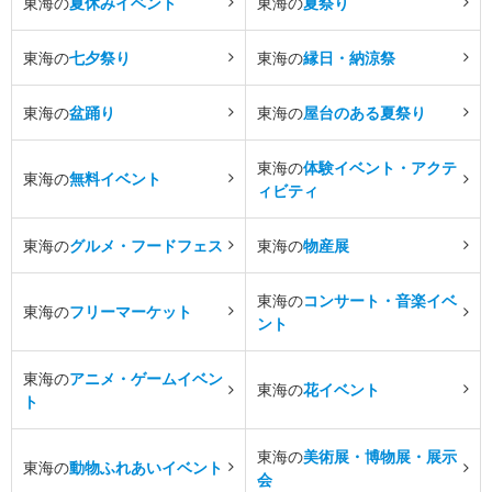
東海の
夏休みイベント
東海の
夏祭り
東海の
七夕祭り
東海の
縁日・納涼祭
東海の
盆踊り
東海の
屋台のある夏祭り
東海の
体験イベント・アクテ
東海の
無料イベント
ィビティ
東海の
グルメ・フードフェス
東海の
物産展
東海の
コンサート・音楽イベ
東海の
フリーマーケット
ント
東海の
アニメ・ゲームイベン
東海の
花イベント
ト
東海の
美術展・博物展・展示
東海の
動物ふれあいイベント
会