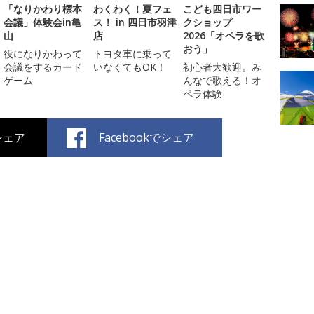
「なりかわり標本
わくわく！夏フェ
こども四日市ワー
会議」体験会in亀
ス！ in 四日市羽津
クショップ
山
店
2026「オペラを歌
おう」
役になりかわって
トヨタ車に乗って
会議をするカード
いなくてもOK！
初心者大歓迎。み
ゲーム
んなで歌える！オ
ペラ体験
でシェア
Facebookでシェア