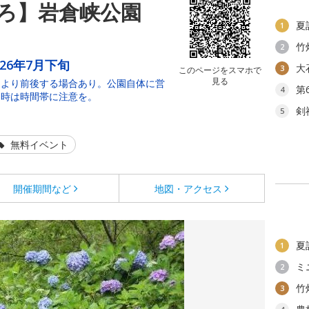
ろ】岩倉峡公園
夏
1
竹
2
026年7月下旬
大
3
このページをスマホで
見る
により前後する場合あり。公園自体に営
第
4
園時は時間帯に注意を。
剣
5
無料イベント
開催期間など
地図・アクセス
夏
1
ミ
2
竹
3