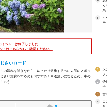
農
4
く
県
ク
5
テ
のイベントは終了しました。
ントはこちらからご確認ください。
あじさいロード
火
1
、川の流れを聞きながら、ゆったり散歩するのに人気のスポッ
ク
あじさい鑑賞をするのもおすすめ！車道沿いになるため、車の
楽しもう。
鈴
2
チ
宮
3
コ
4
県