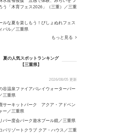
林水産省後援 五感で体験、みらいをつ
ろう「木育フェス2026」（三重）／三重
ールな夏を楽しもう！びしょぬれフェス
ィバル／三重県
もっと見る
夏の人気スポットランキング
【三重県】
2026/08/05 更新
の谷温泉ファイアバレイウォーターパー
／三重県
鹿サーキットパーク アクア・アドベン
ャー／三重県
リバー度会パーク遊水プール鏡／三重県
コパリゾートクラブ クア・ハウス／三重