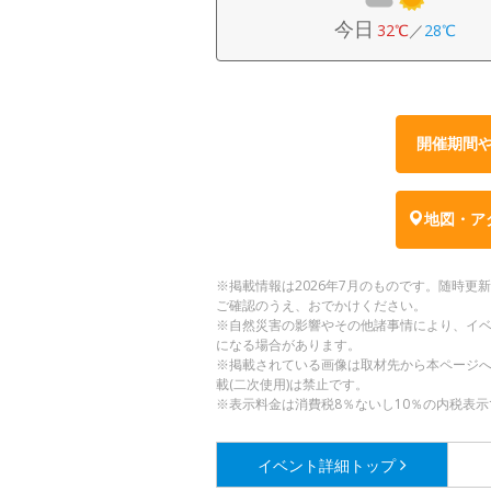
今日
32℃
／
28℃
開催期間
地図・ア
※掲載情報は2026年7月のものです。随時
ご確認のうえ、おでかけください。
※自然災害の影響やその他諸事情により、イ
になる場合があります。
※掲載されている画像は取材先から本ページ
載(二次使用)は禁止です。
※表示料金は消費税8％ないし10％の内税表示
イベント詳細
トップ