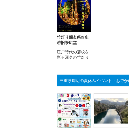
竹灯り幽玄祭@史
跡旧崇広堂
江戸時代の藩校を
彩る渾身の竹灯り
三重県周辺の夏休みイベント・おでか