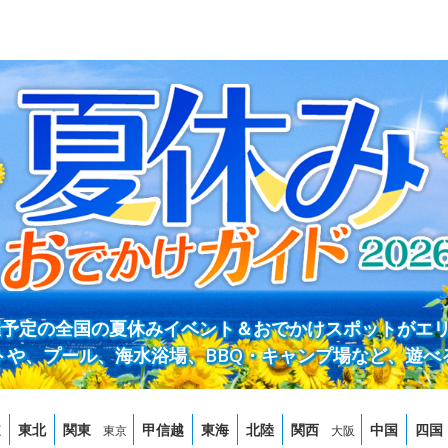
開催予定の全国の夏休みイベント＆おでかけスポットがエ
トや、プール、海水浴場、BBQ・キャンプ場など、遊べ
道
東北
関東
甲信越
東海
北陸
関西
中国
四国
東京
大阪