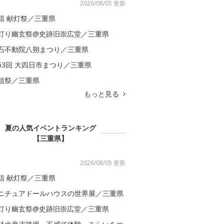
2026/08/05 更新
詣 献灯祭／三重県
灯り幽玄祭@史跡旧崇広堂／三重県
石不動院八朔まつり／三重県
63回 大四日市まつり／三重県
祖祭／三重県
もっと見る
夏の人気イベントランキング
【三重県】
2026/08/05 更新
詣 献灯祭／三重県
ニチュアドールハウスの世界展／三重県
灯り幽玄祭@史跡旧崇広堂／三重県