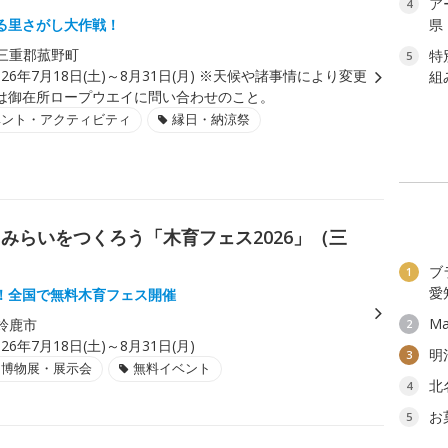
ア
4
る里さがし大作戦！
県
三重郡菰野町
特
5
026年7月18日(土)～8月31日(月) ※天候や諸事情により変更
組
は御在所ロープウエイに問い合わせのこと。
ベント・アクティビティ
縁日・納涼祭
みらいをつくろう「木育フェス2026」（三
ブ
1
愛
！全国で無料木育フェス開催
Ma
鈴鹿市
2
026年7月18日(土)～8月31日(月)
明
3
・博物展・展示会
無料イベント
北
4
お
5