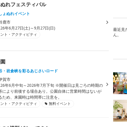
ょぬれフェスティバル
しょぬれイベント
鈴鹿市
026年6月27日(土)～9月27日(日)
最近見
ベント・アクティビティ
ん。
公園
谷・岩倉峡を彩るあじさいロード
伊賀市
026年6月中旬～2026年7月下旬 ※開催日は見ごろの時期の
等により前後する場合あり。公園自体に営業時間はないが
るため、来園時は時間帯に注意を。
ベント・アクティビティ
無料イベント