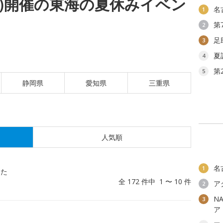
(木)開催の東海の夏休みイベン
名
1
第
2
足
3
夏
4
第
5
静岡県
愛知県
三重県
人気順
名
1
した
全 172 件中 1 〜 10 件
ア
2
N
3
ア
！