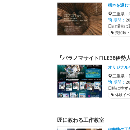
標本を通じ
三重県・
期間：
2
日の場合は
美術展
「パラノマサイトFILE38伊
オリジナル
三重県・
期間：
2
日時に準ず
体験イ
匠に教わる工作教室
伊勢路の工