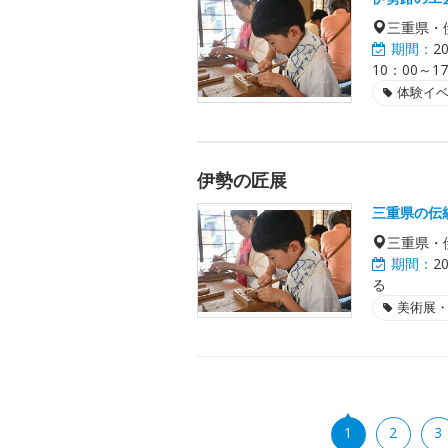
三重県・
期間：
2
10：00～
体験イ
伊勢の匠展
三重県の伝
三重県・
期間：
2
る
美術展
1
2
3