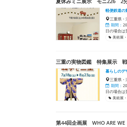
夏休みミニ展示 モニ226 2
軽便鉄道の
三重県・
期間：
2
日の場合は
美術展
三重の実物図鑑 特集展示 
暮らしのデ
三重県・
期間：
2
日の場合は
美術展
第44回企画展 WHO ARE 