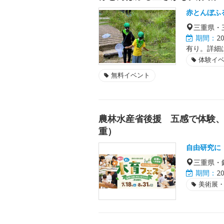
赤とんぼふ
三重県・
期間：
2
有り。詳細
体験イ
無料イベント
農林水産省後援 五感で体験、
重）
自由研究に
三重県・
期間：
2
美術展