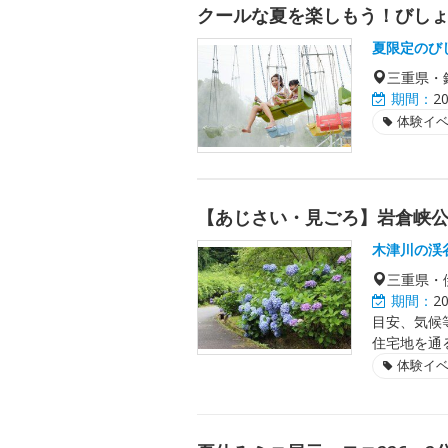
クールな夏を楽しもう！びし
夏限定のび
三重県・
期間：
2
体験イ
【あじさい・見ごろ】岩倉峡
木津川の渓
三重県・
期間：
2
目安、気候
住宅地を通
体験イ