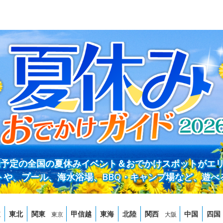
開催予定の全国の夏休みイベント＆おでかけスポットがエ
トや、プール、海水浴場、BBQ・キャンプ場など、遊べ
道
東北
関東
甲信越
東海
北陸
関西
中国
四国
東京
大阪