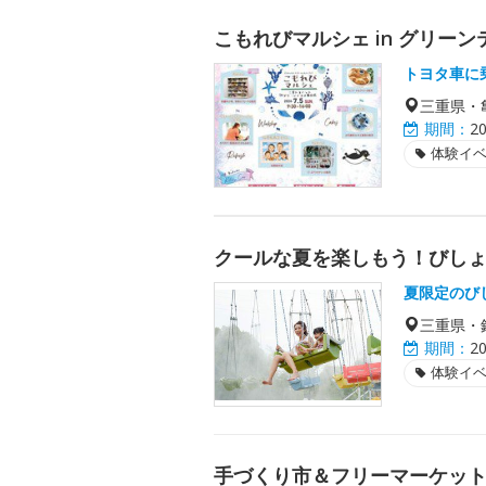
こもれびマルシェ in グリー
トヨタ車に
三重県・
期間：
2
体験イ
クールな夏を楽しもう！びし
夏限定のび
三重県・
期間：
2
体験イ
手づくり市＆フリーマーケット