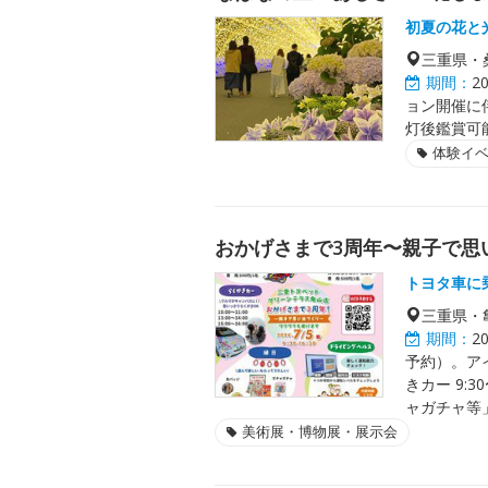
初夏の花と
三重県・
期間：
2
ョン開催に
灯後鑑賞可
体験イ
おかげさまで3周年〜親子で思い
トヨタ車に
三重県・
期間：
2
予約）。アイス
きカー 9:
ャガチャ等」9
美術展・博物展・展示会