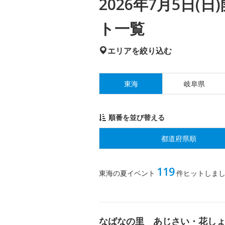
2026年7月5日
ト一覧
エリアを絞り込む
東海
岐阜県
順番を並び替える
都道府県順
119
東海の夏イベント
件ヒットしま
なばなの里 あじさい・花し