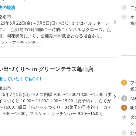
光の競演
ア
4
桑名市
オ
5
026年5月22日(金)～7月5日(日) ※5/31まではイルミネーシ
童
伴い、点灯前の1時間前に一時的にトンネルはクローズ。点
能。開花状況により、公開期間が変更となる場合あり。
ベント・アクティビティ
出づくり〜 in グリーンテラス亀山店
乗っていなくてもOK！
ブ
1
亀山市
愛
026年7月5日(日) ※ミニ四駆 9:30〜12:00/13:00〜15:30（要
Ma
2
づくり 10:00〜11:00/14:00〜15:00（要予約）。らくが
30〜16:00。縁日「缶バッチづくり・お菓子の千本釣り・ガチ
明
3
:30〜16:00。マルシェ・キッチンカー 9:30〜16:00。
火
4
ク
北
5