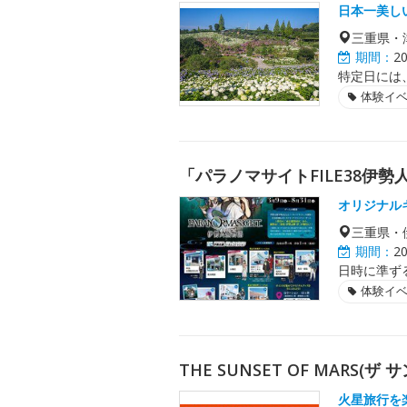
日本一美し
三重県・
期間：
2
特定日には
体験イ
「パラノマサイトFILE38伊
オリジナル
三重県・
期間：
2
日時に準ず
体験イ
THE SUNSET OF MARS(ザ
火星旅行を