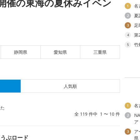
(日)開催の東海の夏休みイベン
名
1
夏
2
足
3
第
4
竹
5
静岡県
愛知県
三重県
人気順
名
1
した
全 119 件中 1 〜 10 件
N
2
ア
ア
3
ょうぶロード
県