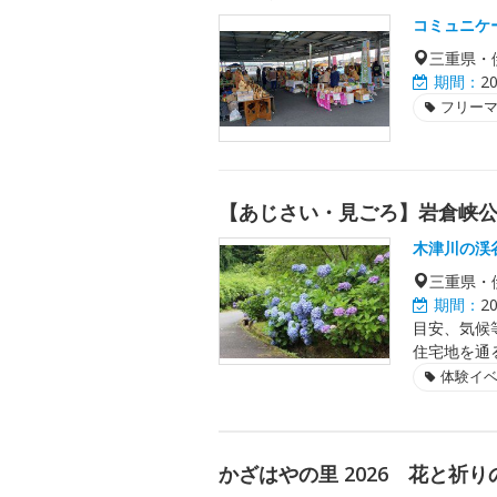
コミュニケ
三重県・
期間：
2
フリー
【あじさい・見ごろ】岩倉峡
木津川の渓
三重県・
期間：
2
目安、気候
住宅地を通
体験イ
かざはやの里 2026 花と祈