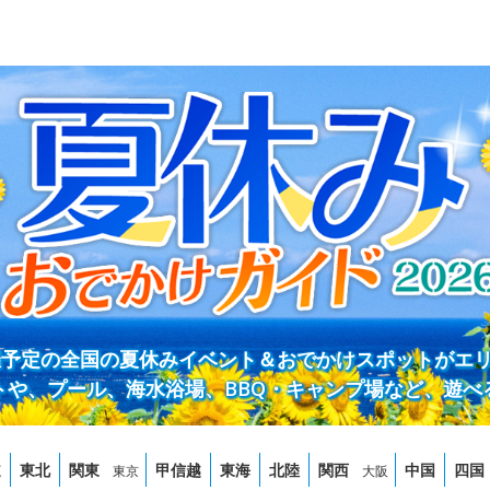
開催予定の全国の夏休みイベント＆おでかけスポットがエ
トや、プール、海水浴場、BBQ・キャンプ場など、遊べ
道
東北
関東
甲信越
東海
北陸
関西
中国
四国
東京
大阪