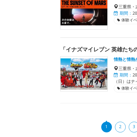
三重県・
期間：
2
体験イ
「イナズマイレブン 英雄たち
情熱と情熱
三重県・
期間：
2
（日）はナ
体験イ
1
2
3