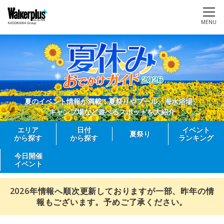
MENU
夏のイベント情報が満載！夏祭りやプール、海水浴場、
キャンプ場など遊べるスポットを大紹介
エリア
日付
イベント
夏祭り
から探す
から探す
ランキング
今日開催
イベント
2026年情報へ順次更新しておりますが一部、昨年の情
報もございます。予めご了承ください。