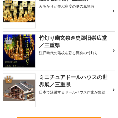
1
みあかりが並ぶ多度の夏の風物詩
竹灯り幽玄祭@史跡旧崇広堂
2
／三重県
江戸時代の藩校を彩る渾身の竹灯り
ミニチュアドールハウスの世
3
界展／三重県
日本で活躍するドールハウス作家が集結