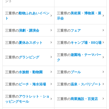
ント
三重県の
動物ふれあいイベン
三重県の
美術展・博物展・展
ト
示会
三重県の
演劇・講演会
三重県の
フェア
三重県の
夏休みスポット
三重県の
キャンプ場・BBQ場
三重県の
遊園地・テーマパー
三重県の
グランピング
ク
三重県の
水族館・動物園
三重県の
プール
三重県の
ビーチ・海水浴場
三重県の
温泉・スパリゾート
三重県の
アウトレット・ショ
三重県の
商業施設・百貨店
ッピングモール