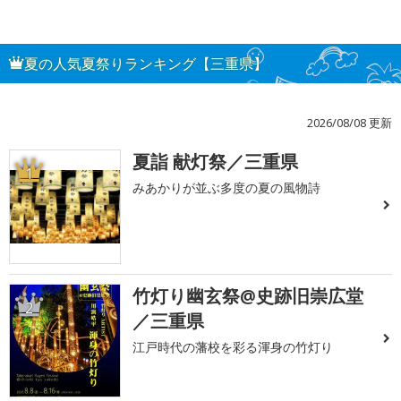
夏の人気夏祭りランキング【三重県】
2026/08/08 更新
夏詣 献灯祭／三重県
1
みあかりが並ぶ多度の夏の風物詩
竹灯り幽玄祭@史跡旧崇広堂
2
／三重県
江戸時代の藩校を彩る渾身の竹灯り