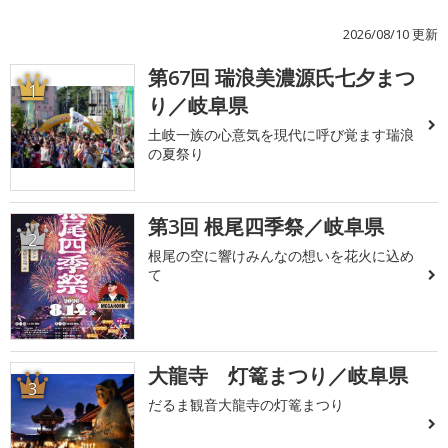
2026/08/10 更新
第67回 瑞浪美濃源氏七夕まつ
1
り／岐阜県
土岐一族の心意気を現代に呼び覚ます瑞浪
の夏祭り
第3回 根尾四季祭／岐阜県
2
根尾の空に響けみんなの想いを花火に込め
て
大龍寺 灯篭まつり／岐阜県
3
だるま観音大龍寺の灯篭まつり