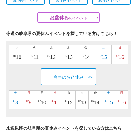
お盆休み
の
イベント
今週の岐阜県の夏休みイベントを探している方はこちら！
月
火
水
木
金
土
日
8/
8/
8/
8/
8/
8/
8/
10
11
12
13
14
15
16
今年のお盆休み
土
日
月
火
水
木
金
土
日
8/
8/
8/
8/
8/
8/
8/
8/
8/
8
9
10
11
12
13
14
15
16
来週以降の岐阜県の夏休みイベントを探している方はこちら！