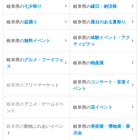
岐阜県の
七夕祭り
岐阜県の
縁日・納涼祭
岐阜県の
盆踊り
岐阜県の
屋台のある夏祭り
岐阜県の
体験イベント・アク
岐阜県の
無料イベント
ティビティ
岐阜県の
グルメ・フードフェ
岐阜県の
物産展
ス
岐阜県の
コンサート・音楽イ
岐阜県の
フリーマーケット
ベント
岐阜県の
アニメ・ゲームイベ
岐阜県の
花イベント
ント
岐阜県の
動物ふれあいイベン
岐阜県の
美術展・博物展・展
ト
示会