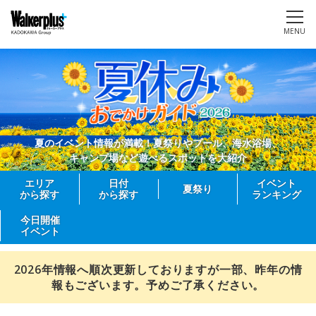
MENU
夏のイベント情報が満載！夏祭りやプール、海水浴場、
キャンプ場など遊べるスポットを大紹介
エリア
日付
イベント
夏祭り
から探す
から探す
ランキング
今日開催
イベント
2026年情報へ順次更新しておりますが一部、昨年の情
報もございます。予めご了承ください。