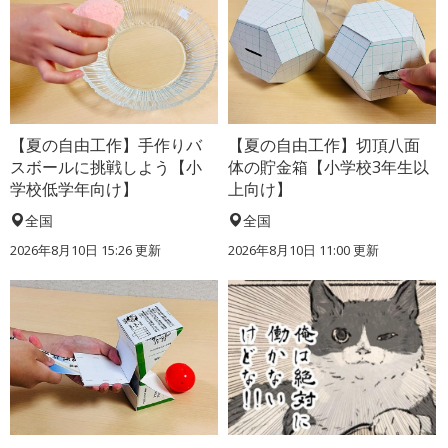
【夏の自由工作】手作りバ
【夏の自由工作】切頂八面
スボールに挑戦しよう【小
体の貯金箱【小学校3年生以
学校低学年向け】
上向け】
全国
全国
2026年8月10日 15:26
更新
2026年8月10日 11:00
更新