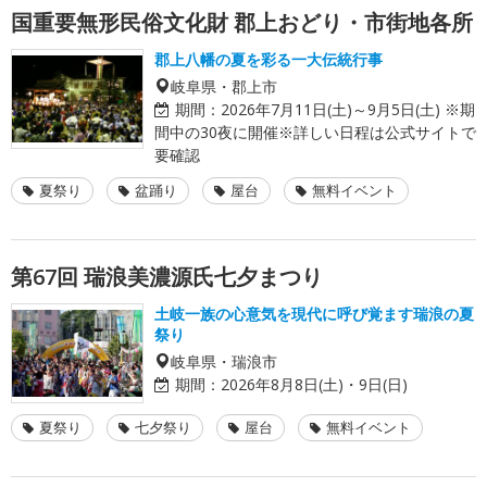
国重要無形民俗文化財 郡上おどり・市街地各所
郡上八幡の夏を彩る一大伝統行事
岐阜県・郡上市
期間：
2026年7月11日(土)～9月5日(土) ※期
間中の30夜に開催※詳しい日程は公式サイトで
要確認
夏祭り
盆踊り
屋台
無料イベント
第67回 瑞浪美濃源氏七夕まつり
土岐一族の心意気を現代に呼び覚ます瑞浪の夏
祭り
岐阜県・瑞浪市
期間：
2026年8月8日(土)・9日(日)
夏祭り
七夕祭り
屋台
無料イベント