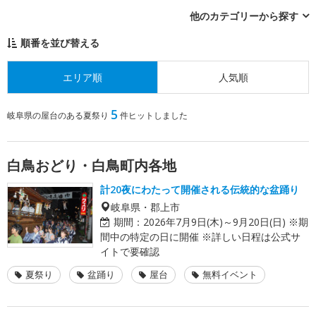
他のカテゴリーから探す
順番を並び替える
エリア順
人気順
5
岐阜県の屋台のある夏祭り
件ヒットしました
白鳥おどり・白鳥町内各地
計20夜にわたって開催される伝統的な盆踊り
岐阜県・郡上市
期間：
2026年7月9日(木)～9月20日(日) ※期
間中の特定の日に開催 ※詳しい日程は公式サ
イトで要確認
夏祭り
盆踊り
屋台
無料イベント