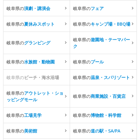
岐阜県の
演劇・講演会
岐阜県の
フェア
岐阜県の
夏休みスポット
岐阜県の
キャンプ場・BBQ場
岐阜県の
遊園地・テーマパー
岐阜県の
グランピング
ク
岐阜県の
水族館・動物園
岐阜県の
プール
岐阜県の
ビーチ・海水浴場
岐阜県の
温泉・スパリゾート
岐阜県の
アウトレット・ショ
岐阜県の
商業施設・百貨店
ッピングモール
岐阜県の
工場見学
岐阜県の
博物館・科学館
岐阜県の
美術館
岐阜県の
道の駅・SA/PA