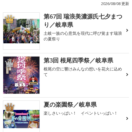
2026/08/08 更新
第67回 瑞浪美濃源氏七夕まつ
1
り／岐阜県
土岐一族の心意気を現代に呼び覚ます瑞浪
の夏祭り
第3回 根尾四季祭／岐阜県
2
根尾の空に響けみんなの想いを花火に込め
て
夏の楽園祭／岐阜県
3
楽しさいっぱい！ イベントいっぱい！