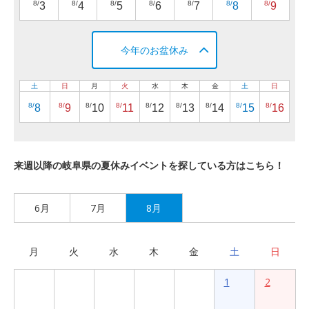
8/
8/
8/
8/
8/
8/
8/
3
4
5
6
7
8
9
今年のお盆休み
土
日
月
火
水
木
金
土
日
8/
8/
8/
8/
8/
8/
8/
8/
8/
8
9
10
11
12
13
14
15
16
来週以降の岐阜県の夏休みイベントを探している方はこちら！
6月
7月
8月
月
火
水
木
金
土
日
1
2