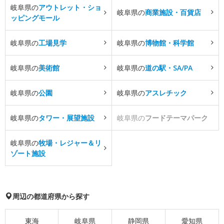
岐阜県の
アウトレット・ショ
岐阜県の
商業施設・百貨店
ッピングモール
岐阜県の
工場見学
岐阜県の
博物館・科学館
岐阜県の
美術館
岐阜県の
道の駅・SA/PA
岐阜県の
公園
岐阜県の
アスレチック
岐阜県の
タワー・展望施設
岐阜県の
フードテーマパーク
岐阜県の
牧場・レジャー＆リ
ゾート施設
周辺の都道府県から探す
東海
岐阜県
静岡県
愛知県