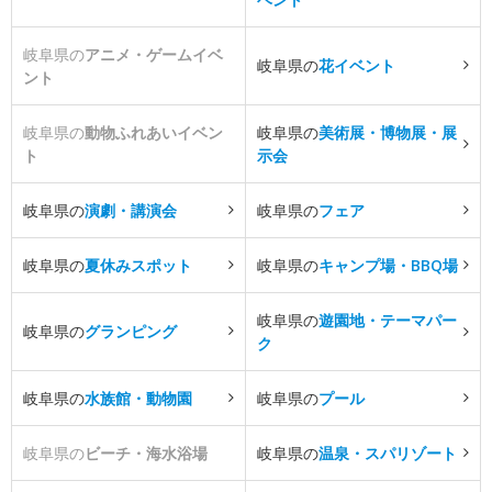
岐阜県の
アニメ・ゲームイベ
岐阜県の
花イベント
ント
岐阜県の
動物ふれあいイベン
岐阜県の
美術展・博物展・展
ト
示会
岐阜県の
演劇・講演会
岐阜県の
フェア
岐阜県の
夏休みスポット
岐阜県の
キャンプ場・BBQ場
岐阜県の
遊園地・テーマパー
岐阜県の
グランピング
ク
岐阜県の
水族館・動物園
岐阜県の
プール
岐阜県の
ビーチ・海水浴場
岐阜県の
温泉・スパリゾート