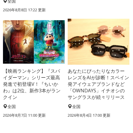
全国
2026年8月8日 17:22
更新
【映画ランキング】『スパ
あなたにぴったりなカラー
イダーマン』シリーズ最高
レンズをAIが診断！スペイン
発進で初登場V！『ちいか
発アイウェアブランドなど
わ』は2位、新作3本がラン
「OWNDAYS」イチオシの
クイン
サングラスが続々リリース
全国
全国
2026年8月7日 11:00
更新
2026年8月4日 17:00
更新