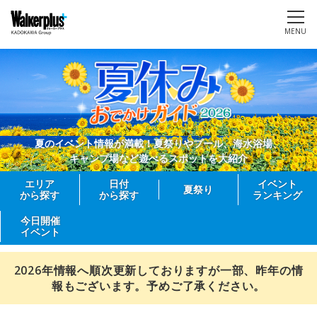
MENU
夏のイベント情報が満載！夏祭りやプール、海水浴場、
キャンプ場など遊べるスポットを大紹介
エリア
日付
イベント
夏祭り
から探す
から探す
ランキング
今日開催
イベント
2026年情報へ順次更新しておりますが一部、昨年の情
報もございます。予めご了承ください。