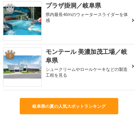
プラザ掛洞／岐阜県
2
県内最長40mのウォータースライダーを体
感
モンテール 美濃加茂工場／岐
3
阜県
シュークリームやロールケーキなどの製造
工程を見る
岐阜県の夏の人気スポットランキング