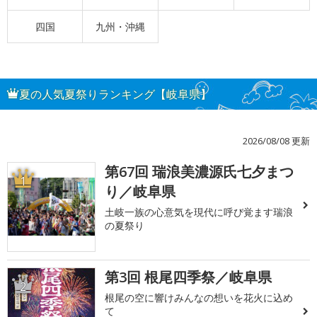
四国
九州・沖縄
夏の人気夏祭りランキング【岐阜県】
2026/08/08 更新
第67回 瑞浪美濃源氏七夕まつ
1
り／岐阜県
土岐一族の心意気を現代に呼び覚ます瑞浪
の夏祭り
第3回 根尾四季祭／岐阜県
2
根尾の空に響けみんなの想いを花火に込め
て