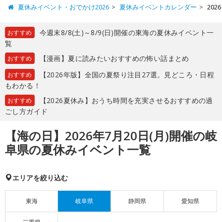
夏休みイベント・おでかけ2026
夏休みイベントカレンダー
20
今週末8/8(土)～8/9(日)開催の東海の夏休みイベント一
おすすめ
覧
【漫画】夏に読みたいおすすめの怖い話まとめ
おすすめ
【2026年版】全国の夏祭り注目27選。見どころ・日程
おすすめ
もわかる！
【2026夏休み】おうち時間を充実させるおすすめの過
おすすめ
ごし方ガイド
【海の日】2026年7月20日(月)開催の岐
阜県の夏休みイベント一覧
エリアを絞り込む
東海
岐阜県
静岡県
愛知県