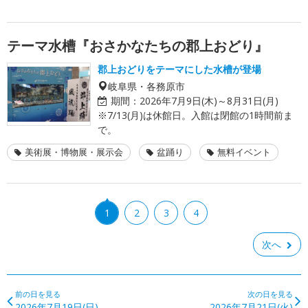
テーマ水槽『おさかなたちの郡上おどり』
郡上おどりをテーマにした水槽が登場
岐阜県・各務原市
期間：
2026年7月9日(木)～8月31日(月)
※7/13(月)は休館日。入館は閉館の1時間前ま
で。
美術展・博物展・展示会
盆踊り
無料イベント
1
2
3
4
次へ
前の日を見る
次の日を見る
2026年7月19日(日)
2026年7月21日(火)