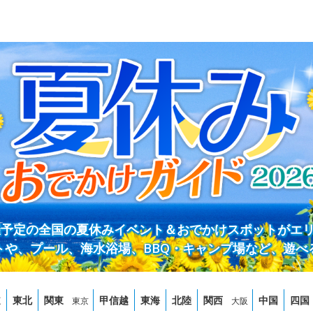
開催予定の全国の夏休みイベント＆おでかけスポットがエ
トや、プール、海水浴場、BBQ・キャンプ場など、遊べ
道
東北
関東
甲信越
東海
北陸
関西
中国
四国
東京
大阪