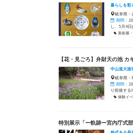
暮らしを彩
岐阜県・
期間：
2
し、5月4日
美術展
【花・見ごろ】弁財天の池 カ
中山道大湫
岐阜県・
期間：
2
り前後する
体験イ
特別展示「ー軌跡ー宮内庁式
格式ある長