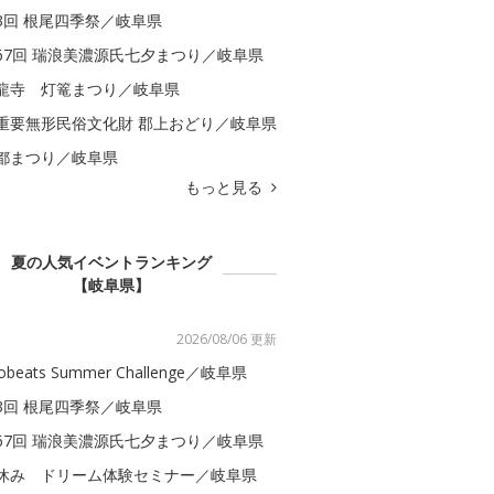
3回 根尾四季祭／岐阜県
67回 瑞浪美濃源氏七夕まつり／岐阜県
龍寺 灯篭まつり／岐阜県
重要無形民俗文化財 郡上おどり／岐阜県
都まつり／岐阜県
もっと見る
夏の人気イベントランキング
【岐阜県】
2026/08/06 更新
obeats Summer Challenge／岐阜県
3回 根尾四季祭／岐阜県
67回 瑞浪美濃源氏七夕まつり／岐阜県
休み ドリーム体験セミナー／岐阜県