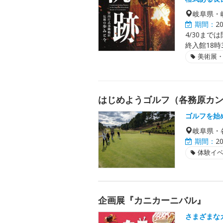
岐阜県・
期間：
2
4/30まで
終入館18時
美術展
はじめようゴルフ（各務原カ
ゴルフを始
岐阜県・
期間：
2
体験イ
企画展『カニカーニバル』
さまざまな