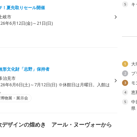
キ
5
FF！夏先取りセール開催
土岐市
026年6月12日(金)～21日(日)
大
1
無形文化財「志野」保持者
プ
2
多治見市
モ
3
026年6月6日(土)～7月12日(日) ※休館日は月曜日。入館は
で。
恵
4
・博物展・展示会
中
5
県
欧デザインの煌めき アール・ヌーヴォーから