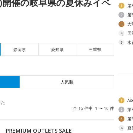
(木)開催の岐阜県の夏休みイベ
第
1
第
2
大
3
国
4
水
5
静岡県
愛知県
三重県
人気順
As
1
した
全 15 件中 1 〜 10 件
第
2
第
3
夏
4
EMIUM OUTLETS SALE