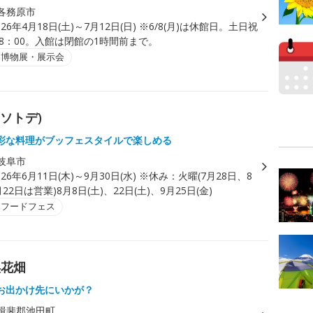
各務原市
026年4月18日(土)～7月12日(日) ※6/8(月)は休館日。土日祝
18：00。入館は閉館の1時間前まで。
・博物展・展示会
(ソトデ)
彩な料理がブッフェスタイルで楽しめる
岐阜市
026年6月11日(木)～9月30日(水) ※休み：火曜(7月28日、8
22日は営業)8月8日(土)、22日(土)、9月25日(金)
・フードフェス
渓花畑
お出かけ先にいかが？
揖斐郡池田町