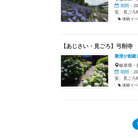
期間：
2
安、見ごろ
体験イ
【あじさい・見ごろ】弓削寺
最澄が創建
岐阜県・
期間：
2
安、見ごろ
体験イ