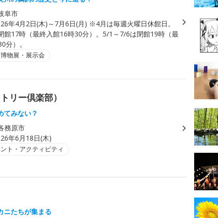
岐阜市
026年4月2日(木)～7月6日(月) ※4月は毎週火曜日休館日。
は閉館17時（最終入館16時30分）。5/1～7/6は閉館19時（最
30分）。
・博物展・展示会
ントリー倶楽部）
めてみない？
各務原市
026年6月18日(木)
ベント・アクティビティ
カニたちが集まる