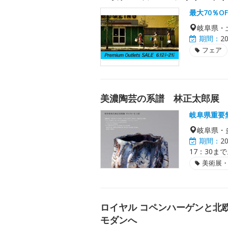
最大70％O
岐阜県・
期間：
2
フェア
美濃陶芸の系譜 林正太郎展
岐阜県重要
岐阜県・
期間：
2
17：30ま
美術展
ロイヤル コペンハーゲンと北
モダンへ