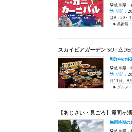
岐阜県・
期間：
2
は9：30～
美術展
スカイビアガーデン SOT△DE
和洋中の多
岐阜県・
期間：
2
月11日、9月
グルメ
【あじさい・見ごろ】霞間ヶ
梅雨時期の
岐阜県・