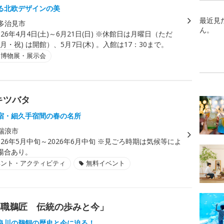
る北欧デザインの美
最近見
多治見市
ん。
026年4月4日(土)～6月21日(日) ※休館日は月曜日（ただ
(月・祝) は開館）、5月7日(木) 。入館は17：30まで。
・博物展・展示会
キツバタ
宿・細久手宿間の春の名所
瑞浪市
026年5月中旬～2026年6月中旬 ※見ごろ時期は気候等によ
場合あり。
ベント・アクティビティ
無料イベント
部職鵜匠 伝統の歩みと今」
良川の鵜飼の歴史と今に迫る！