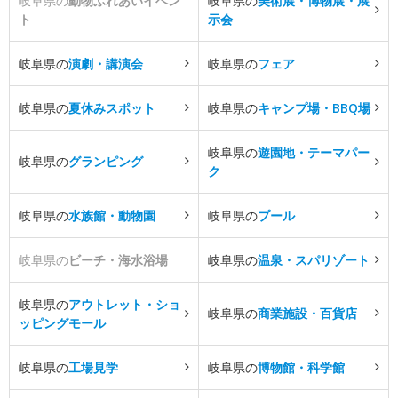
岐阜県の
動物ふれあいイベン
岐阜県の
美術展・博物展・展
ト
示会
岐阜県の
演劇・講演会
岐阜県の
フェア
岐阜県の
夏休みスポット
岐阜県の
キャンプ場・BBQ場
岐阜県の
遊園地・テーマパー
岐阜県の
グランピング
ク
岐阜県の
水族館・動物園
岐阜県の
プール
岐阜県の
ビーチ・海水浴場
岐阜県の
温泉・スパリゾート
岐阜県の
アウトレット・ショ
岐阜県の
商業施設・百貨店
ッピングモール
岐阜県の
工場見学
岐阜県の
博物館・科学館