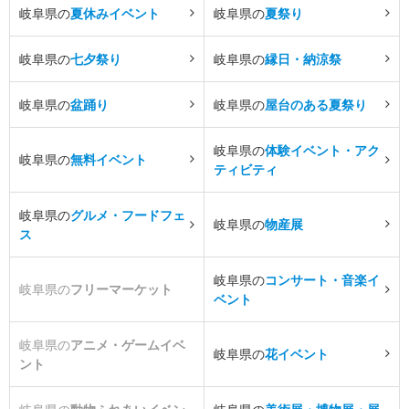
岐阜県の
夏休みイベント
岐阜県の
夏祭り
岐阜県の
七夕祭り
岐阜県の
縁日・納涼祭
岐阜県の
盆踊り
岐阜県の
屋台のある夏祭り
岐阜県の
体験イベント・アク
岐阜県の
無料イベント
ティビティ
岐阜県の
グルメ・フードフェ
岐阜県の
物産展
ス
岐阜県の
コンサート・音楽イ
岐阜県の
フリーマーケット
ベント
岐阜県の
アニメ・ゲームイベ
岐阜県の
花イベント
ント