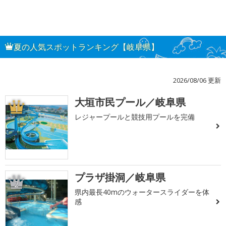
夏の人気スポットランキング【岐阜県】
2026/08/06 更新
大垣市民プール／岐阜県
1
レジャープールと競技用プールを完備
プラザ掛洞／岐阜県
2
県内最長40mのウォータースライダーを体
感