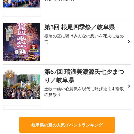
第3回 根尾四季祭／岐阜県
2
根尾の空に響けみんなの想いを花火に込め
て
第67回 瑞浪美濃源氏七夕まつ
3
り／岐阜県
土岐一族の心意気を現代に呼び覚ます瑞浪
の夏祭り
岐阜県の夏の人気イベントランキング