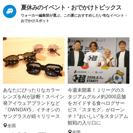
夏休みのイベント・おでかけトピックス
ウォーカー編集部が選ぶ、この夏におすすめしたい旬なイベント・
おでかけスポット
あなたにぴったりなカラー
今週末開幕！Ｊリーグのス
レンズをAIが診断！スペイン
タジアムグルメ約2000店舗
発アイウェアブランドなど
をガイドする食べログサー
「OWNDAYS」イチオシの
ビス「スタモグ」がローン
サングラスが続々リリース
チ！“おいしい”をスタジアム
観戦の入り口に
全国
全国