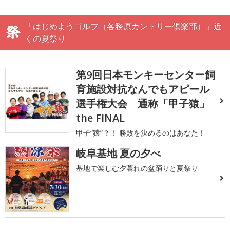
「はじめようゴルフ（各務原カントリー倶楽部）」近
くの夏祭り
第9回日本モンキーセンター飼
育施設対抗なんでもアピール
選手権大会 通称「甲子猿」
the FINAL
甲子“猿”？！ 勝敗を決めるのはあなた！
岐阜基地 夏の夕べ
基地で楽しむ夕暮れの盆踊りと夏祭り