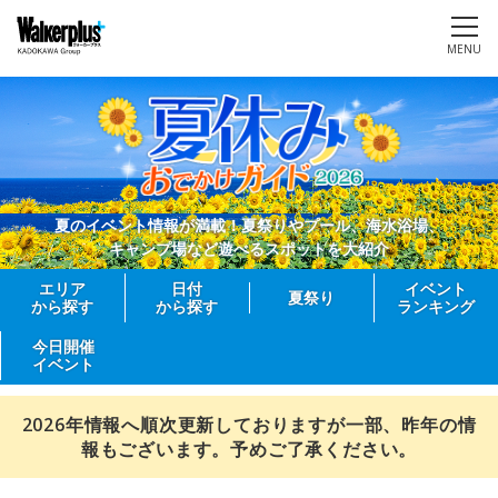
MENU
夏のイベント情報が満載！夏祭りやプール、海水浴場、
キャンプ場など遊べるスポットを大紹介
エリア
日付
イベント
夏祭り
から探す
から探す
ランキング
今日開催
イベント
2026年情報へ順次更新しておりますが一部、昨年の情
報もございます。予めご了承ください。