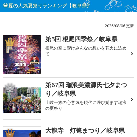
夏の人気夏祭りランキング【岐阜県】
2026/08/06 更新
第3回 根尾四季祭／岐阜県
1
根尾の空に響けみんなの想いを花火に込め
て
第67回 瑞浪美濃源氏七夕まつ
2
り／岐阜県
土岐一族の心意気を現代に呼び覚ます瑞浪
の夏祭り
大龍寺 灯篭まつり／岐阜県
3