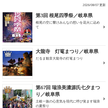
2026/08/07 更新
第3回 根尾四季祭／岐阜県
1
根尾の空に響けみんなの想いを花火に込め
て
大龍寺 灯篭まつり／岐阜県
2
だるま観音大龍寺の灯篭まつり
第67回 瑞浪美濃源氏七夕まつ
3
り／岐阜県
土岐一族の心意気を現代に呼び覚ます瑞浪
の夏祭り