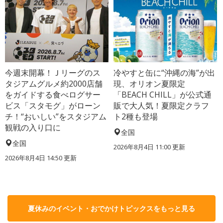
今週末開幕！Ｊリーグのス
冷やすと缶に“沖縄の海”が出
タジアムグルメ約2000店舗
現、オリオン夏限定
をガイドする食べログサー
「BEACH CHILL」が公式通
ビス「スタモグ」がローン
販で大人気！夏限定クラフ
チ！“おいしい”をスタジアム
ト2種も登場
観戦の入り口に
全国
全国
2026年8月4日 11:00
更新
2026年8月4日 14:50
更新
夏休みのイベント・おでかけトピックスをもっと見る