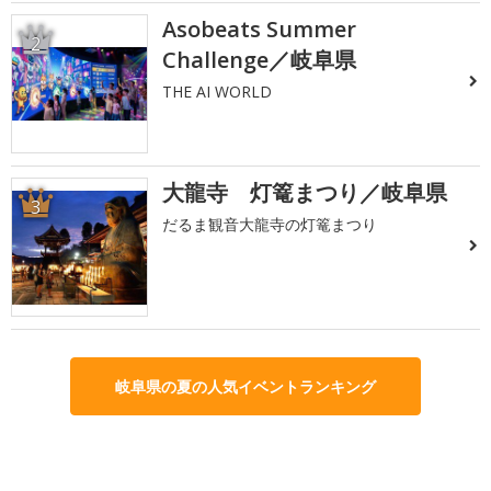
Asobeats Summer
2
Challenge／岐阜県
THE AI WORLD
大龍寺 灯篭まつり／岐阜県
3
だるま観音大龍寺の灯篭まつり
岐阜県の夏の人気イベントランキング