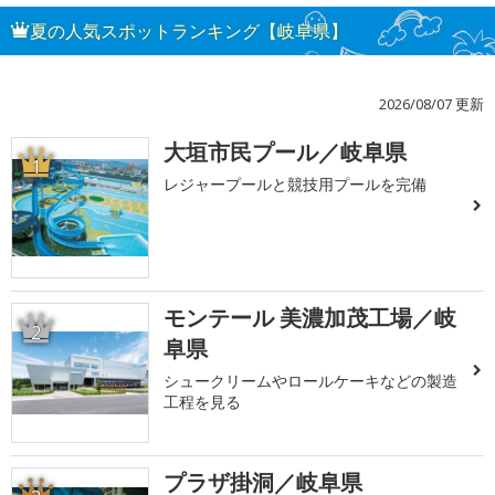
夏の人気スポットランキング【岐阜県】
2026/08/07 更新
大垣市民プール／岐阜県
1
レジャープールと競技用プールを完備
モンテール 美濃加茂工場／岐
2
阜県
シュークリームやロールケーキなどの製造
工程を見る
プラザ掛洞／岐阜県