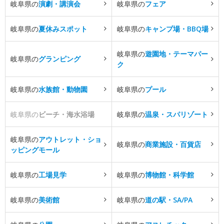
岐阜県の
演劇・講演会
岐阜県の
フェア
岐阜県の
夏休みスポット
岐阜県の
キャンプ場・BBQ場
岐阜県の
遊園地・テーマパー
岐阜県の
グランピング
ク
岐阜県の
水族館・動物園
岐阜県の
プール
岐阜県の
ビーチ・海水浴場
岐阜県の
温泉・スパリゾート
岐阜県の
アウトレット・ショ
岐阜県の
商業施設・百貨店
ッピングモール
岐阜県の
工場見学
岐阜県の
博物館・科学館
岐阜県の
美術館
岐阜県の
道の駅・SA/PA