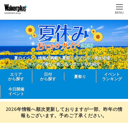
MENU
夏のイベント情報が満載！夏祭りやプール、海水浴場、
キャンプ場など遊べるスポットを大紹介
エリア
日付
イベント
夏祭り
から探す
から探す
ランキング
今日開催
イベント
2026年情報へ順次更新しておりますが一部、昨年の情
報もございます。予めご了承ください。