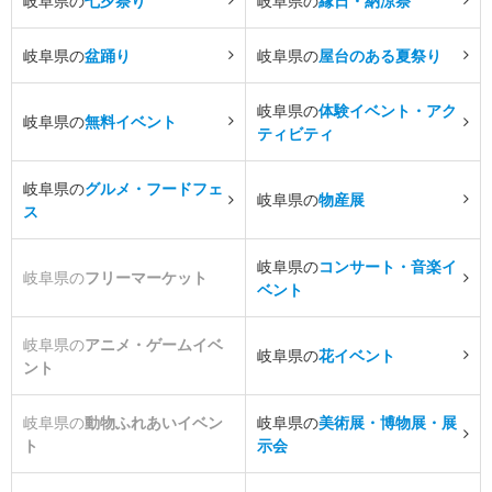
岐阜県の
七夕祭り
岐阜県の
縁日・納涼祭
岐阜県の
盆踊り
岐阜県の
屋台のある夏祭り
岐阜県の
体験イベント・アク
岐阜県の
無料イベント
ティビティ
岐阜県の
グルメ・フードフェ
岐阜県の
物産展
ス
岐阜県の
コンサート・音楽イ
岐阜県の
フリーマーケット
ベント
岐阜県の
アニメ・ゲームイベ
岐阜県の
花イベント
ント
岐阜県の
動物ふれあいイベン
岐阜県の
美術展・博物展・展
ト
示会