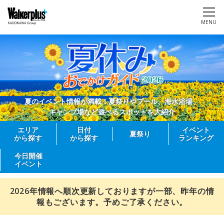
MENU
夏のイベント情報が満載！夏祭りやプール、海水浴場、
キャンプ場など遊べるスポットを大紹介
エリア
日付
イベント
夏祭り
から探す
から探す
ランキング
今日開催
イベント
2026年情報へ順次更新しておりますが一部、昨年の情
報もございます。予めご了承ください。