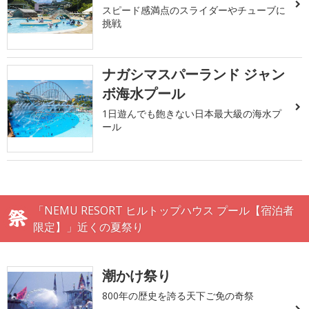
スピード感満点のスライダーやチューブに
挑戦
ナガシマスパーランド ジャン
ボ海水プール
1日遊んでも飽きない日本最大級の海水プ
ール
「NEMU RESORT ヒルトップハウス プール【宿泊者
限定】」近くの夏祭り
潮かけ祭り
800年の歴史を誇る天下ご免の奇祭