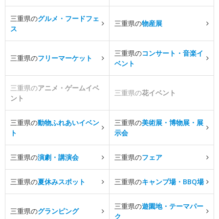
三重県の
グルメ・フードフェ
三重県の
物産展
ス
三重県の
コンサート・音楽イ
三重県の
フリーマーケット
ベント
三重県の
アニメ・ゲームイベ
三重県の
花イベント
ント
三重県の
動物ふれあいイベン
三重県の
美術展・博物展・展
ト
示会
三重県の
演劇・講演会
三重県の
フェア
三重県の
夏休みスポット
三重県の
キャンプ場・BBQ場
三重県の
遊園地・テーマパー
三重県の
グランピング
ク