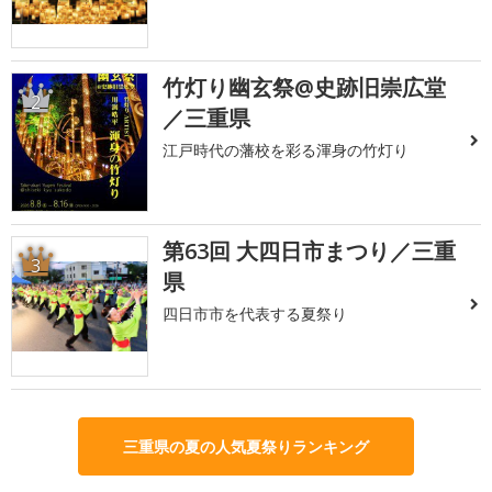
竹灯り幽玄祭@史跡旧崇広堂
2
／三重県
江戸時代の藩校を彩る渾身の竹灯り
第63回 大四日市まつり／三重
3
県
四日市市を代表する夏祭り
三重県の夏の人気夏祭りランキング