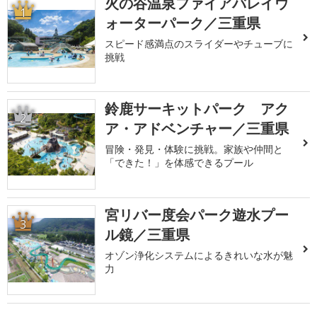
火の谷温泉ファイアバレイウ
1
ォーターパーク／三重県
スピード感満点のスライダーやチューブに
挑戦
鈴鹿サーキットパーク アク
2
ア・アドベンチャー／三重県
冒険・発見・体験に挑戦。家族や仲間と
「できた！」を体感できるプール
宮リバー度会パーク遊水プー
3
ル鏡／三重県
オゾン浄化システムによるきれいな水が魅
力