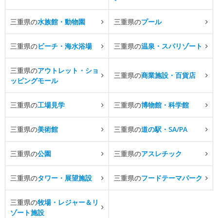
三重県の
水族館・動物園
三重県の
プール
三重県の
ビーチ・海水浴場
三重県の
温泉・スパリゾート
三重県の
アウトレット・ショ
三重県の
商業施設・百貨店
ッピングモール
三重県の
工場見学
三重県の
博物館・科学館
三重県の
美術館
三重県の
道の駅・SA/PA
三重県の
公園
三重県の
アスレチック
三重県の
タワー・展望施設
三重県の
フードテーマパーク
三重県の
牧場・レジャー＆リ
ゾート施設