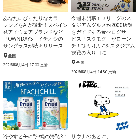
あなたにぴったりなカラー
今週末開幕！Ｊリーグのス
レンズをAIが診断！スペイン
タジアムグルメ約2000店舗
発アイウェアブランドなど
をガイドする食べログサー
「OWNDAYS」イチオシの
ビス「スタモグ」がローン
サングラスが続々リリース
チ！“おいしい”をスタジアム
観戦の入り口に
全国
全国
2026年8月4日 17:00
更新
2026年8月4日 14:50
更新
冷やすと缶に“沖縄の海”が出
サウナのあとに、