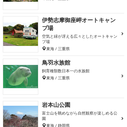
伊勢志摩御座岬オートキャン
プ場
空気と緑が冴える広々としたオートキャン
プ場
東海 / 三重県
鳥羽水族館
飼育種類数日本一の水族館
東海 / 三重県
岩本山公園
富士山を眺めながら自然観察が楽しめる公
園
東海 / 静岡県