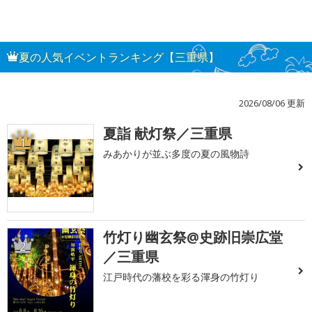
夏の人気イベントランキング【三重県】
2026/08/06 更新
夏詣 献灯祭／三重県
1
みあかりが並ぶ多度の夏の風物詩
竹灯り幽玄祭@史跡旧崇広堂
2
／三重県
江戸時代の藩校を彩る渾身の竹灯り