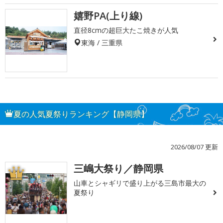
嬉野PA(上り線)
直径8cmの超巨大たこ焼きが人気
東海 / 三重県
夏の人気夏祭りランキング【静岡県】
2026/08/07 更新
三嶋大祭り／静岡県
1
山車とシャギリで盛り上がる三島市最大の
夏祭り