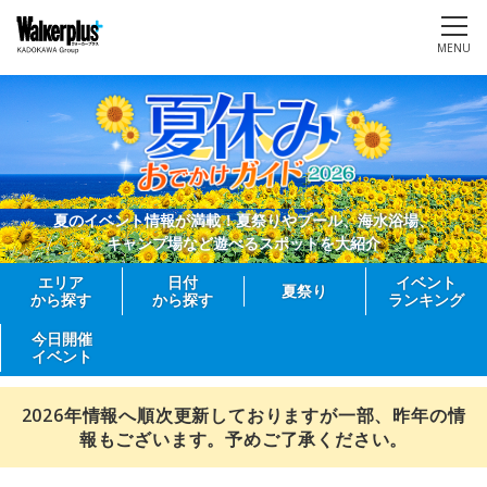
MENU
夏のイベント情報が満載！夏祭りやプール、海水浴場、
キャンプ場など遊べるスポットを大紹介
エリア
日付
イベント
夏祭り
から探す
から探す
ランキング
今日開催
イベント
2026年情報へ順次更新しておりますが一部、昨年の情
報もございます。予めご了承ください。