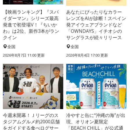
【映画ランキング】『スパ
あなたにぴったりなカラー
イダーマン』シリーズ最高
レンズをAIが診断！スペイン
発進で初登場V！『ちいか
発アイウェアブランドなど
わ』は2位、新作3本がラン
「OWNDAYS」イチオシの
クイン
サングラスが続々リリース
全国
全国
2026年8月7日 11:00
更新
2026年8月4日 17:00
更新
今週末開幕！Ｊリーグのス
冷やすと缶に“沖縄の海”が出
タジアムグルメ約2000店舗
現、オリオン夏限定
をガイドする食べログサー
「BEACH CHILL」が公式通