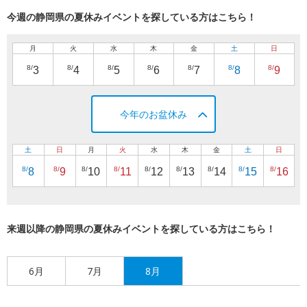
今週の静岡県の夏休みイベントを探している方はこちら！
月
火
水
木
金
土
日
8/
8/
8/
8/
8/
8/
8/
3
4
5
6
7
8
9
今年のお盆休み
土
日
月
火
水
木
金
土
日
8/
8/
8/
8/
8/
8/
8/
8/
8/
8
9
10
11
12
13
14
15
16
来週以降の静岡県の夏休みイベントを探している方はこちら！
6月
7月
8月