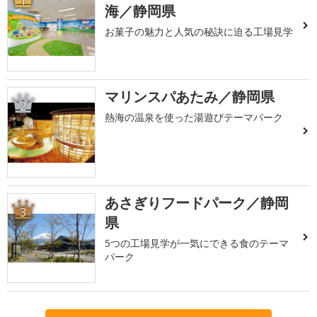
1
海／静岡県
お菓子の魅力と人気の秘訣に迫る工場見学
マリンスパあたみ／静岡県
2
熱海の温泉を使った湯遊びテーマパーク
あさぎりフードパーク／静岡
3
県
5つの工場見学が一気にできる食のテーマ
パーク