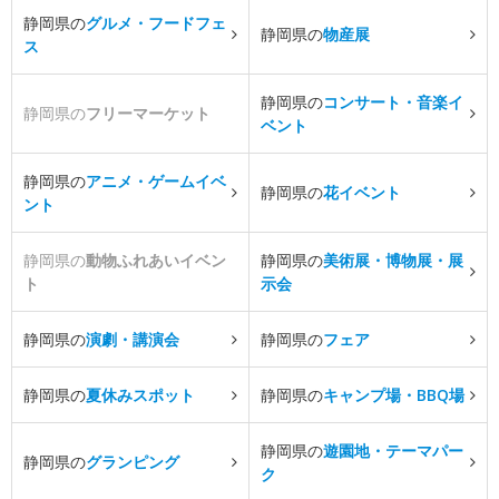
静岡県の
グルメ・フードフェ
静岡県の
物産展
ス
静岡県の
コンサート・音楽イ
静岡県の
フリーマーケット
ベント
静岡県の
アニメ・ゲームイベ
静岡県の
花イベント
ント
静岡県の
動物ふれあいイベン
静岡県の
美術展・博物展・展
ト
示会
静岡県の
演劇・講演会
静岡県の
フェア
静岡県の
夏休みスポット
静岡県の
キャンプ場・BBQ場
静岡県の
遊園地・テーマパー
静岡県の
グランピング
ク