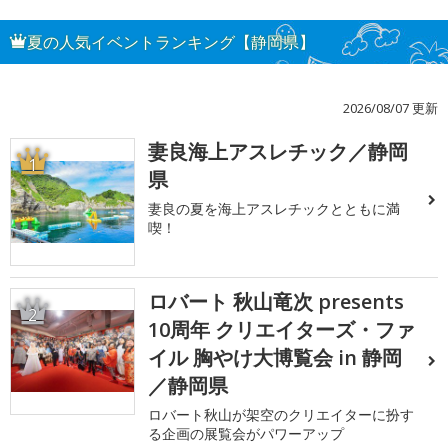
夏の人気イベントランキング【静岡県】
2026/08/07 更新
妻良海上アスレチック／静岡
1
県
妻良の夏を海上アスレチックとともに満
喫！
ロバート 秋山竜次 presents
2
10周年 クリエイターズ・ファ
イル 胸やけ大博覧会 in 静岡
／静岡県
ロバート秋山が架空のクリエイターに扮す
る企画の展覧会がパワーアップ