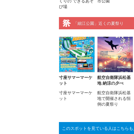
くりの できるあそ
市公園
び場
「細江公園」近くの夏祭り
寸座サマーマーケ
航空自衛隊浜松基
ット
地 納涼の夕べ
寸座サマーマーケ
航空自衛隊浜松基
ット
地で開催される恒
例の夏祭り
このスポットを見ている人はこちらも