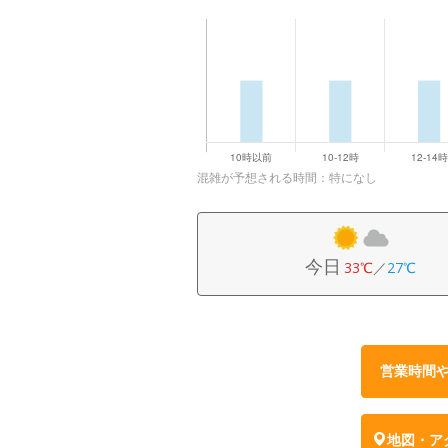
混雑が予想される時間：特になし
今日
33℃
／
27℃
営業時間
地図・ア