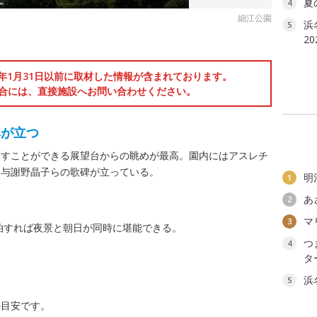
夏
4
細江公園
浜
5
2
6年1月31日以前に取材した情報が含まれております。
合には、直接施設へお問い合わせください。
碑が立つ
渡すことができる展望台からの眺めが最高。園内にはアスレチ
は与謝野晶子らの歌碑が立っている。
明
1
あ
2
マ
3
泊すれば夜景と朝日が同時に堪能できる。
つ
4
タ
浜
5
の目安です。