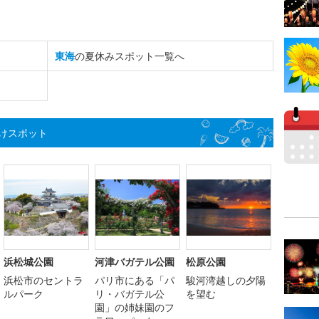
東海
の夏休みスポット一覧へ
けスポット
浜松城公園
河津バガテル公園
松原公園
浜松市のセントラ
パリ市にある「パ
駿河湾越しの夕陽
ルパーク
リ・バガテル公
を望む
園」の姉妹園のフ