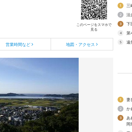
三
1
法
2
下
3
このページをスマホで
見る
第
4
遠
5
営業時間など
地図・アクセス
妻
1
か
2
あ
3
岡