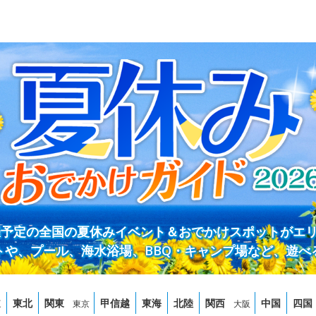
開催予定の全国の夏休みイベント＆おでかけスポットがエ
トや、プール、海水浴場、BBQ・キャンプ場など、遊べ
道
東北
関東
甲信越
東海
北陸
関西
中国
四国
東京
大阪