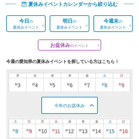
夏休みイベントカレンダーから絞り込む
今日
明日
今週末
の
の
の
夏休みイベント
夏休みイベント
夏休みイベント
お盆休み
の
イベント
今週の愛知県の夏休みイベントを探している方はこちら！
月
火
水
木
金
土
日
8/
8/
8/
8/
8/
8/
8/
3
4
5
6
7
8
9
今年のお盆休み
土
日
月
火
水
木
金
土
日
8/
8/
8/
8/
8/
8/
8/
8/
8/
8
9
10
11
12
13
14
15
16