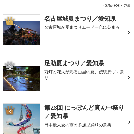
2026/08/07 更新
名古屋城夏まつり／愛知県
1
名古屋城が夏まつりムード一色に染まる
足助夏まつり／愛知県
2
万灯と花火が彩る山里の夏、伝統息づく祭
り
第28回 にっぽんど真ん中祭り
3
／愛知県
日本最大級の市民参加型踊りの祭典