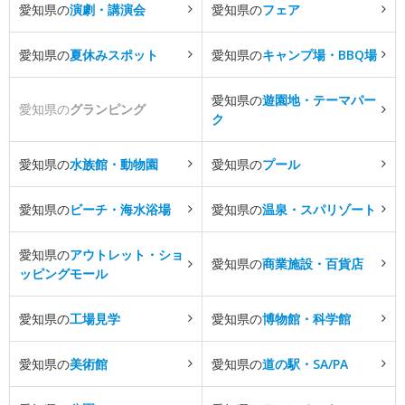
愛知県の
演劇・講演会
愛知県の
フェア
愛知県の
夏休みスポット
愛知県の
キャンプ場・BBQ場
愛知県の
遊園地・テーマパー
愛知県の
グランピング
ク
愛知県の
水族館・動物園
愛知県の
プール
愛知県の
ビーチ・海水浴場
愛知県の
温泉・スパリゾート
愛知県の
アウトレット・ショ
愛知県の
商業施設・百貨店
ッピングモール
愛知県の
工場見学
愛知県の
博物館・科学館
愛知県の
美術館
愛知県の
道の駅・SA/PA