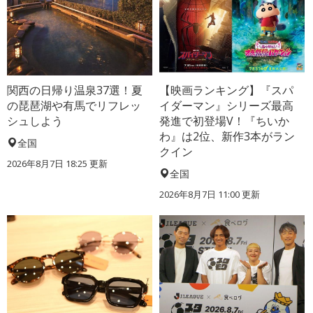
関西の日帰り温泉37選！夏
【映画ランキング】『スパ
の琵琶湖や有馬でリフレッ
イダーマン』シリーズ最高
シュしよう
発進で初登場V！『ちいか
わ』は2位、新作3本がラン
全国
クイン
2026年8月7日 18:25
更新
全国
2026年8月7日 11:00
更新