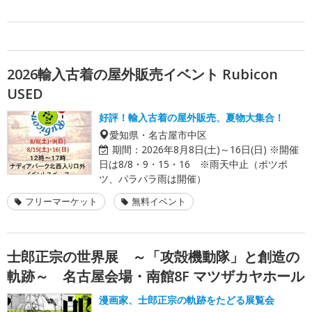
2026輸入古着の屋外販売イベント Rubicon
USED
好評！輸入古着の屋外販売、夏物大集合！
愛知県・名古屋市中区
期間：
2026年8月8日(土)～16日(日) ※開催
日は8/8・9・15・16 ※雨天中止（ポツポ
ツ、パラパラ雨は開催）
フリーマーケット
無料イベント
士郎正宗の世界展 ～「攻殻機動隊」と創造の
軌跡～ 名古屋会場・南館8F マツザカヤホール
漫画家、士郎正宗の軌跡をたどる展覧会