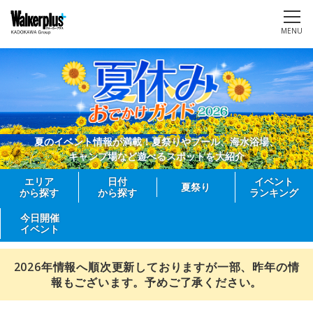
MENU
夏のイベント情報が満載！夏祭りやプール、海水浴場、
キャンプ場など遊べるスポットを大紹介
エリア
日付
イベント
夏祭り
から探す
から探す
ランキング
今日開催
イベント
2026年情報へ順次更新しておりますが一部、昨年の情
報もございます。予めご了承ください。