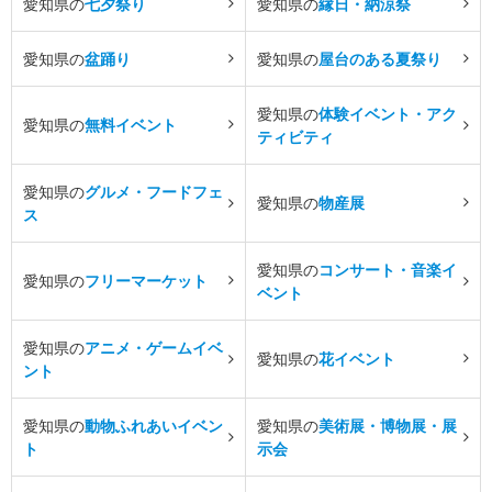
愛知県の
七夕祭り
愛知県の
縁日・納涼祭
愛知県の
盆踊り
愛知県の
屋台のある夏祭り
愛知県の
体験イベント・アク
愛知県の
無料イベント
ティビティ
愛知県の
グルメ・フードフェ
愛知県の
物産展
ス
愛知県の
コンサート・音楽イ
愛知県の
フリーマーケット
ベント
愛知県の
アニメ・ゲームイベ
愛知県の
花イベント
ント
愛知県の
動物ふれあいイベン
愛知県の
美術展・博物展・展
ト
示会