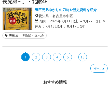
長兄弟～」・北館4F
豊臣兄弟ゆかりの刀剣や歴史資料を紹介
愛知県・名古屋市中区
期間：
2026年7月11日(土)～9月27日(日) ※
休み：7月13日(月)、8月17日(月)
美術展・博物展・展示会
…
1
2
3
4
5
13
次へ
おすすめ情報