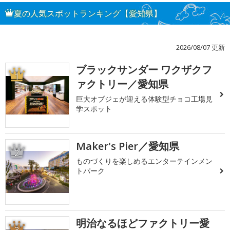
夏の人気スポットランキング【愛知県】
2026/08/07 更新
ブラックサンダー ワクザクフ
1
ァクトリー／愛知県
巨大オブジェが迎える体験型チョコ工場見
学スポット
Maker's Pier／愛知県
2
ものづくりを楽しめるエンターテインメン
トパーク
明治なるほどファクトリー愛
3