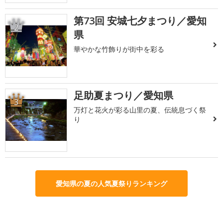
第73回 安城七夕まつり／愛知
2
県
華やかな竹飾りが街中を彩る
足助夏まつり／愛知県
3
万灯と花火が彩る山里の夏、伝統息づく祭
り
愛知県の夏の人気夏祭りランキング