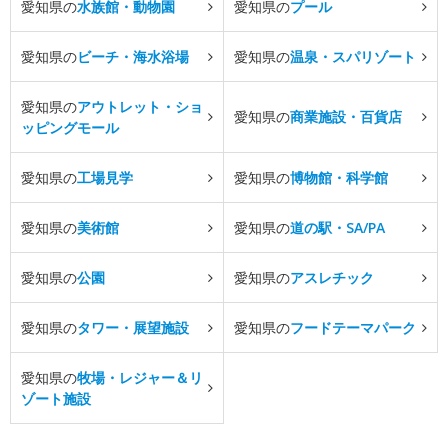
愛知県の
水族館・動物園
愛知県の
プール
愛知県の
ビーチ・海水浴場
愛知県の
温泉・スパリゾート
愛知県の
アウトレット・ショ
愛知県の
商業施設・百貨店
ッピングモール
愛知県の
工場見学
愛知県の
博物館・科学館
愛知県の
美術館
愛知県の
道の駅・SA/PA
愛知県の
公園
愛知県の
アスレチック
愛知県の
タワー・展望施設
愛知県の
フードテーマパーク
愛知県の
牧場・レジャー＆リ
ゾート施設