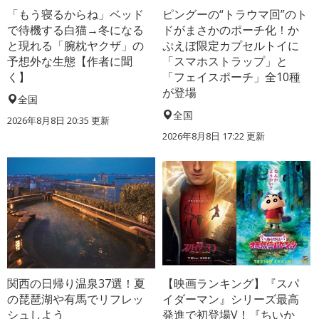
「もう寝るからね」ベッド
ピングーの“トラウマ回”のト
で待機する白猫→冬になる
ドがまさかのポーチ化！か
と現れる「腕枕ヤクザ」の
ぷえぼ限定カプセルトイに
予想外な生態【作者に聞
「スマホストラップ」と
く】
「フェイスポーチ」全10種
が登場
全国
全国
2026年8月8日 20:35
更新
2026年8月8日 17:22
更新
関西の日帰り温泉37選！夏
【映画ランキング】『スパ
の琵琶湖や有馬でリフレッ
イダーマン』シリーズ最高
シュしよう
発進で初登場V！『ちいか