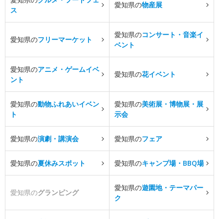
愛知県の
物産展
ス
愛知県の
コンサート・音楽イ
愛知県の
フリーマーケット
ベント
愛知県の
アニメ・ゲームイベ
愛知県の
花イベント
ント
愛知県の
動物ふれあいイベン
愛知県の
美術展・博物展・展
ト
示会
愛知県の
演劇・講演会
愛知県の
フェア
愛知県の
夏休みスポット
愛知県の
キャンプ場・BBQ場
愛知県の
遊園地・テーマパー
愛知県の
グランピング
ク