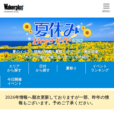
MENU
夏のイベント情報が満載！夏祭りやプール、海水浴場、
キャンプ場など遊べるスポットを大紹介
エリア
日付
イベント
夏祭り
から探す
から探す
ランキング
今日開催
イベント
2026年情報へ順次更新しておりますが一部、昨年の情
報もございます。予めご了承ください。