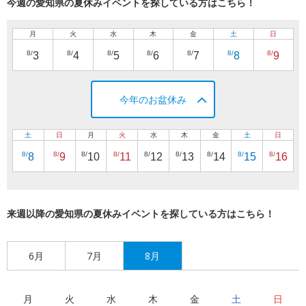
今週の愛知県の夏休みイベントを探している方はこちら！
月
火
水
木
金
土
日
8/
8/
8/
8/
8/
8/
8/
3
4
5
6
7
8
9
今年のお盆休み
土
日
月
火
水
木
金
土
日
8/
8/
8/
8/
8/
8/
8/
8/
8/
8
9
10
11
12
13
14
15
16
来週以降の愛知県の夏休みイベントを探している方はこちら！
6月
7月
8月
月
火
水
木
金
土
日