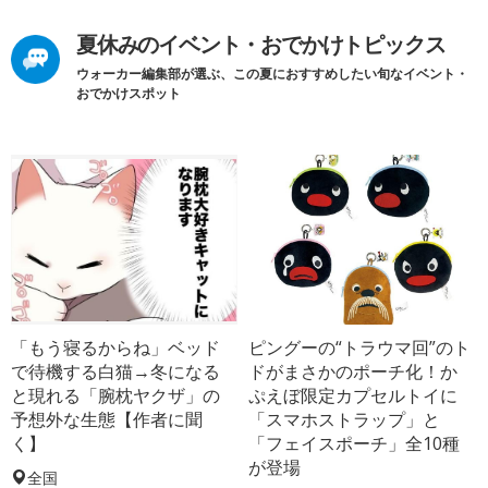
夏休みのイベント・おでかけトピックス
ウォーカー編集部が選ぶ、この夏におすすめしたい旬なイベント・
おでかけスポット
「もう寝るからね」ベッド
ピングーの“トラウマ回”のト
で待機する白猫→冬になる
ドがまさかのポーチ化！か
と現れる「腕枕ヤクザ」の
ぷえぼ限定カプセルトイに
予想外な生態【作者に聞
「スマホストラップ」と
く】
「フェイスポーチ」全10種
が登場
全国