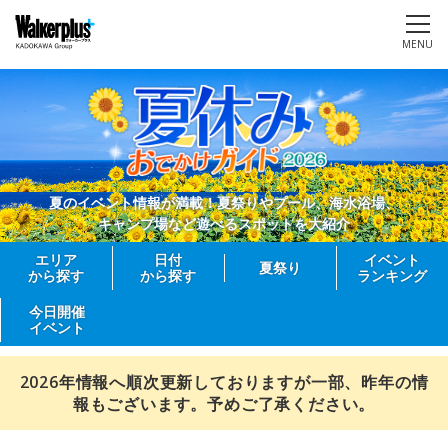
MENU
夏のイベント情報が満載！夏祭りやプール、海水浴場、
キャンプ場など遊べるスポットを大紹介
エリア
日付
イベント
夏祭り
から探す
から探す
ランキング
今日開催
イベント
2026年情報へ順次更新しておりますが一部、昨年の情
報もございます。予めご了承ください。