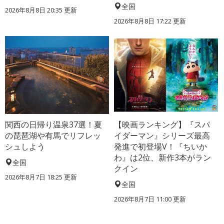
全国
2026年8月8日 20:35
更新
2026年8月8日 17:22
更新
関西の日帰り温泉37選！夏
【映画ランキング】『スパ
の琵琶湖や有馬でリフレッ
イダーマン』シリーズ最高
シュしよう
発進で初登場V！『ちいか
わ』は2位、新作3本がラン
全国
クイン
2026年8月7日 18:25
更新
全国
2026年8月7日 11:00
更新