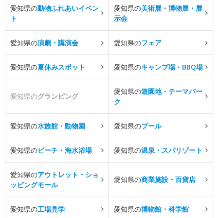
愛知県の
動物ふれあいイベン
愛知県の
美術展・博物展・展
ト
示会
愛知県の
演劇・講演会
愛知県の
フェア
愛知県の
夏休みスポット
愛知県の
キャンプ場・BBQ場
愛知県の
遊園地・テーマパー
愛知県の
グランピング
ク
愛知県の
水族館・動物園
愛知県の
プール
愛知県の
ビーチ・海水浴場
愛知県の
温泉・スパリゾート
愛知県の
アウトレット・ショ
愛知県の
商業施設・百貨店
ッピングモール
愛知県の
工場見学
愛知県の
博物館・科学館