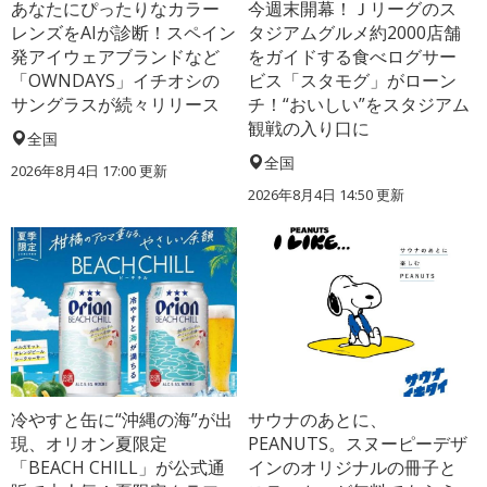
あなたにぴったりなカラー
今週末開幕！Ｊリーグのス
レンズをAIが診断！スペイン
タジアムグルメ約2000店舗
発アイウェアブランドなど
をガイドする食べログサー
「OWNDAYS」イチオシの
ビス「スタモグ」がローン
サングラスが続々リリース
チ！“おいしい”をスタジアム
観戦の入り口に
全国
全国
2026年8月4日 17:00
更新
2026年8月4日 14:50
更新
冷やすと缶に“沖縄の海”が出
サウナのあとに、
現、オリオン夏限定
PEANUTS。スヌーピーデザ
「BEACH CHILL」が公式通
インのオリジナルの冊子と