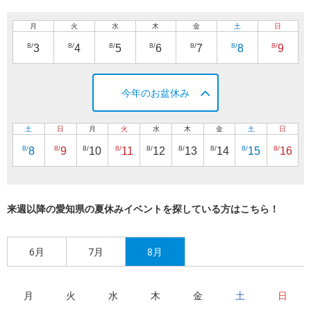
月
火
水
木
金
土
日
8/
8/
8/
8/
8/
8/
8/
3
4
5
6
7
8
9
今年のお盆休み
土
日
月
火
水
木
金
土
日
8/
8/
8/
8/
8/
8/
8/
8/
8/
8
9
10
11
12
13
14
15
16
来週以降の愛知県の夏休みイベントを探している方はこちら！
6月
7月
8月
月
火
水
木
金
土
日