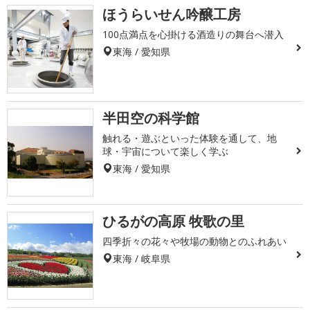
ほうらいせん吟醸工房
100点満点を心掛ける酒造りの舞台へ潜入
東海 / 愛知県
半田空の科学館
触れる・遊ぶといった体験を通して、地
球・宇宙について楽しく学ぶ
東海 / 愛知県
ひるがの高原 牧歌の里
四季折々の花々や牧場の動物とのふれあい
東海 / 岐阜県