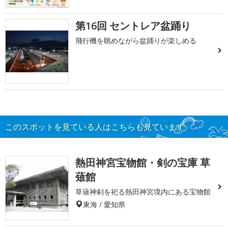
第16回 セントレア盆踊り
飛行機を眺めながら盆踊りが楽しめる
このスポットを見ている人はこちらも見ています
熱田神宮宝物館・剣の宝庫 草
薙館
草薙神剣を祀る熱田神宮境内にある宝物館
東海 / 愛知県