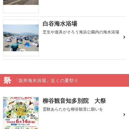
白谷海水浴場
芝生や遊具がそろう海浜公園内の海水浴場
「坂井海水浴場」近くの夏祭り
柳谷観音知多別院 大祭
霊験あらたかな柳谷観音に願いを