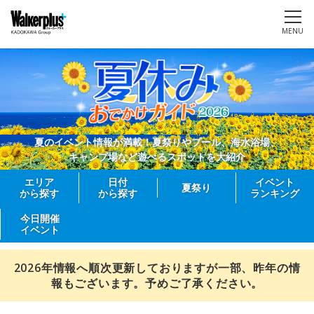
MENU
夏のイベント情報が満載！夏祭りやプール、海水浴場、
キャンプ場など遊べるスポットを大紹介
エリア
日付
イベント
夏祭り
から探す
から探す
ランキング
今日開催
イベント
2026年情報へ順次更新しておりますが一部、昨年の情
報もございます。予めご了承ください。