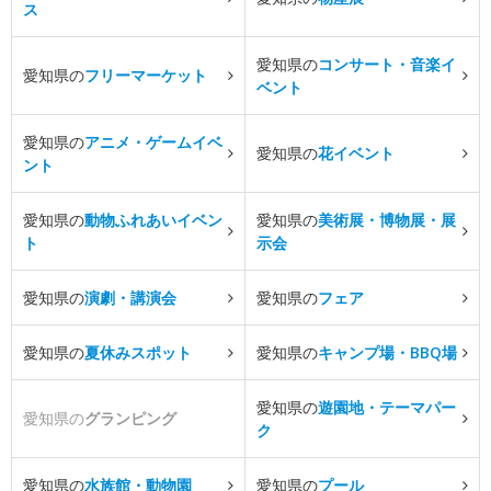
ス
愛知県の
コンサート・音楽イ
愛知県の
フリーマーケット
ベント
愛知県の
アニメ・ゲームイベ
愛知県の
花イベント
ント
愛知県の
動物ふれあいイベン
愛知県の
美術展・博物展・展
ト
示会
愛知県の
演劇・講演会
愛知県の
フェア
愛知県の
夏休みスポット
愛知県の
キャンプ場・BBQ場
愛知県の
遊園地・テーマパー
愛知県の
グランピング
ク
愛知県の
水族館・動物園
愛知県の
プール