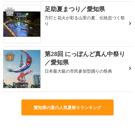
足助夏まつり／愛知県
2
万灯と花火が彩る山里の夏、伝統息づく祭
り
第28回 にっぽんど真ん中祭り
3
／愛知県
日本最大級の市民参加型踊りの祭典
愛知県の夏の人気夏祭りランキング