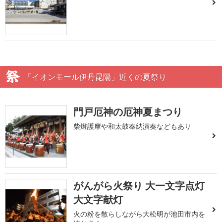
「イオンモール伊丹昆陽」近くの夏祭り
門戸厄神の厄神夏まつり
柴燈護摩や和太鼓奉納演奏などもあり
がんがら火祭り 大一文字点灯
大文字献灯
火の粉を散らしながら大松明が池田市内を