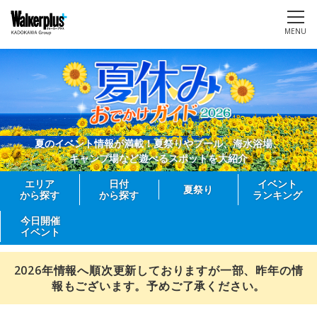
MENU
夏のイベント情報が満載！夏祭りやプール、海水浴場、
キャンプ場など遊べるスポットを大紹介
エリア
日付
イベント
夏祭り
から探す
から探す
ランキング
今日開催
イベント
2026年情報へ順次更新しておりますが一部、昨年の情
報もございます。予めご了承ください。