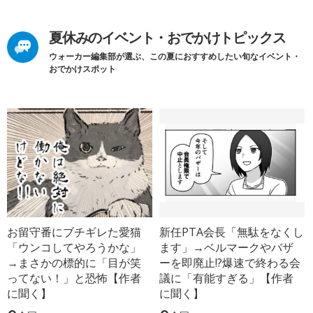
夏休みのイベント・おでかけトピックス
ウォーカー編集部が選ぶ、この夏におすすめしたい旬なイベント・
おでかけスポット
お留守番にブチギレた愛猫
新任PTA会長「無駄をなくし
「ウンコしてやろうかな」
ます」→ベルマークやバザ
→まさかの標的に「目が笑
ーを即廃止!?爆速で終わる会
ってない！」と恐怖【作者
議に「有能すぎる」【作者
に聞く】
に聞く】