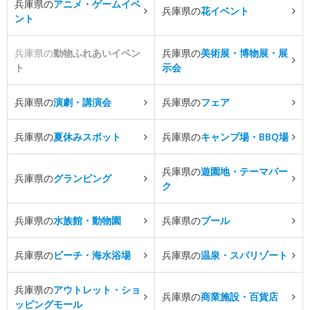
兵庫県の
アニメ・ゲームイベ
兵庫県の
花イベント
ント
兵庫県の
動物ふれあいイベン
兵庫県の
美術展・博物展・展
ト
示会
兵庫県の
演劇・講演会
兵庫県の
フェア
兵庫県の
夏休みスポット
兵庫県の
キャンプ場・BBQ場
兵庫県の
遊園地・テーマパー
兵庫県の
グランピング
ク
兵庫県の
水族館・動物園
兵庫県の
プール
兵庫県の
ビーチ・海水浴場
兵庫県の
温泉・スパリゾート
兵庫県の
アウトレット・ショ
兵庫県の
商業施設・百貨店
ッピングモール