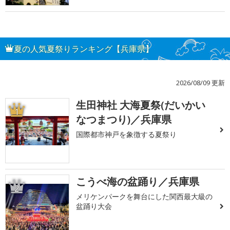
夏の人気夏祭りランキング【兵庫県】
2026/08/09 更新
生田神社 大海夏祭(だいかい
1
なつまつり)／兵庫県
国際都市神戸を象徴する夏祭り
こうべ海の盆踊り／兵庫県
2
メリケンパークを舞台にした関西最大級の
盆踊り大会