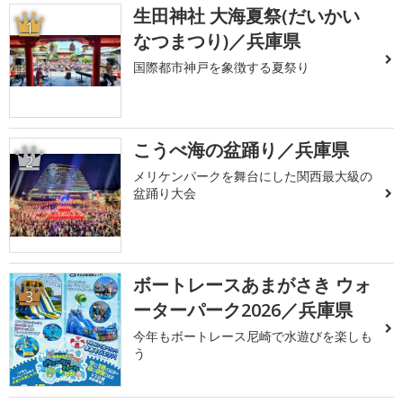
生田神社 大海夏祭(だいかい
1
なつまつり)／兵庫県
国際都市神戸を象徴する夏祭り
こうべ海の盆踊り／兵庫県
2
メリケンパークを舞台にした関西最大級の
盆踊り大会
ボートレースあまがさき ウォ
3
ーターパーク2026／兵庫県
今年もボートレース尼崎で水遊びを楽しも
う