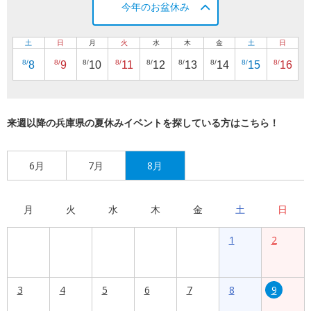
今年のお盆休み
土
日
月
火
水
木
金
土
日
8/
8/
8/
8/
8/
8/
8/
8/
8/
8
9
10
11
12
13
14
15
16
来週以降の兵庫県の夏休みイベントを探している方はこちら！
6月
7月
8月
月
火
水
木
金
土
日
1
2
3
4
5
6
7
8
9