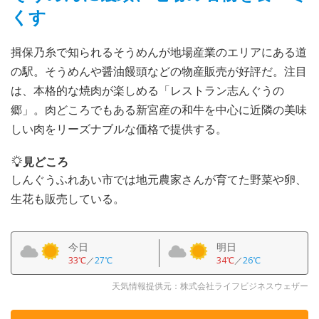
くす
揖保乃糸で知られるそうめんが地場産業のエリアにある道
の駅。そうめんや醤油饅頭などの物産販売が好評だ。注目
は、本格的な焼肉が楽しめる「レストラン志んぐうの
郷」。肉どころでもある新宮産の和牛を中心に近隣の美味
しい肉をリーズナブルな価格で提供する。
見どころ
しんぐうふれあい市では地元農家さんが育てた野菜や卵、
生花も販売している。
今日
明日
33℃
／
27℃
34℃
／
26℃
天気情報提供元：株式会社ライフビジネスウェザー