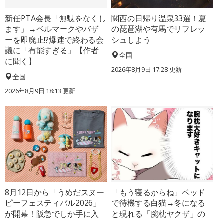
新任PTA会長「無駄をなくし
関西の日帰り温泉33選！夏
ます」→ベルマークやバザ
の琵琶湖や有馬でリフレッ
ーを即廃止!?爆速で終わる会
シュしよう
議に「有能すぎる」【作者
全国
に聞く】
2026年8月9日 17:28
更新
全国
2026年8月9日 18:13
更新
8月12日から「うめだスヌー
「もう寝るからね」ベッド
ピーフェスティバル2026」
で待機する白猫→冬になる
が開幕！阪急でしか手に入
と現れる「腕枕ヤクザ」の