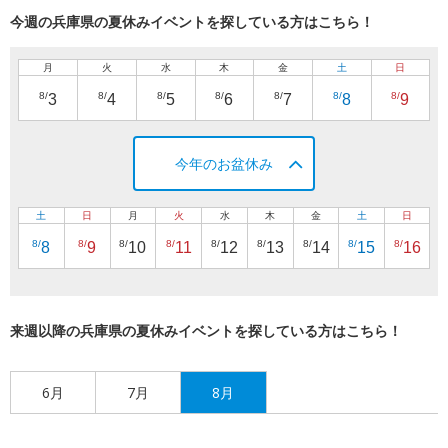
今週の兵庫県の夏休みイベントを探している方はこちら！
月
火
水
木
金
土
日
8/
8/
8/
8/
8/
8/
8/
3
4
5
6
7
8
9
今年のお盆休み
土
日
月
火
水
木
金
土
日
8/
8/
8/
8/
8/
8/
8/
8/
8/
8
9
10
11
12
13
14
15
16
来週以降の兵庫県の夏休みイベントを探している方はこちら！
6月
7月
8月