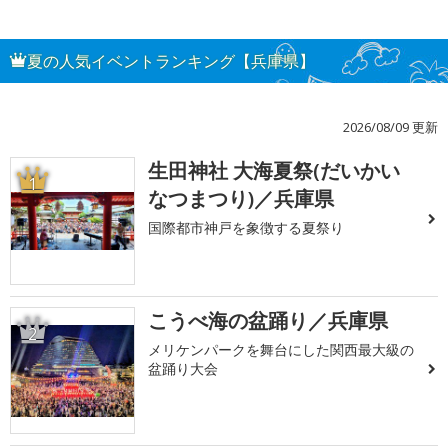
夏の人気イベントランキング【兵庫県】
2026/08/09 更新
生田神社 大海夏祭(だいかい
1
なつまつり)／兵庫県
国際都市神戸を象徴する夏祭り
こうべ海の盆踊り／兵庫県
2
メリケンパークを舞台にした関西最大級の
盆踊り大会