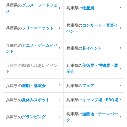
兵庫県の
グルメ・フードフェ
兵庫県の
物産展
ス
兵庫県の
コンサート・音楽イ
兵庫県の
フリーマーケット
ベント
兵庫県の
アニメ・ゲームイベ
兵庫県の
花イベント
ント
兵庫県の
動物ふれあいイベン
兵庫県の
美術展・博物展・展
ト
示会
兵庫県の
演劇・講演会
兵庫県の
フェア
兵庫県の
夏休みスポット
兵庫県の
キャンプ場・BBQ場
兵庫県の
遊園地・テーマパー
兵庫県の
グランピング
ク