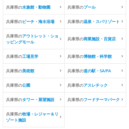
兵庫県の
水族館・動物園
兵庫県の
プール
兵庫県の
ビーチ・海水浴場
兵庫県の
温泉・スパリゾート
兵庫県の
アウトレット・ショ
兵庫県の
商業施設・百貨店
ッピングモール
兵庫県の
工場見学
兵庫県の
博物館・科学館
兵庫県の
美術館
兵庫県の
道の駅・SA/PA
兵庫県の
公園
兵庫県の
アスレチック
兵庫県の
タワー・展望施設
兵庫県の
フードテーマパーク
兵庫県の
牧場・レジャー＆リ
ゾート施設