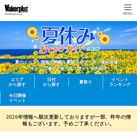
MENU
夏のイベント情報が満載！夏祭りやプール、海水浴場、
キャンプ場など遊べるスポットを大紹介
エリア
日付
イベント
夏祭り
から探す
から探す
ランキング
今日開催
イベント
2026年情報へ順次更新しておりますが一部、昨年の情
報もございます。予めご了承ください。