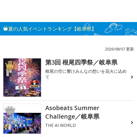
夏の人気イベントランキング【岐阜県】
2026/08/07 更新
第3回 根尾四季祭／岐阜県
1
根尾の空に響けみんなの想いを花火に込め
て
Asobeats Summer
2
Challenge／岐阜県
THE AI WORLD