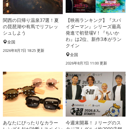
関西の日帰り温泉37選！夏
【映画ランキング】『スパ
の琵琶湖や有馬でリフレッ
イダーマン』シリーズ最高
シュしよう
発進で初登場V！『ちいか
わ』は2位、新作3本がラン
全国
クイン
2026年8月7日 18:25
更新
全国
2026年8月7日 11:00
更新
あなたにぴったりなカラー
今週末開幕！Ｊリーグのス
レンズをAIが診断！スペイン
タジアムグルメ約2000店舗