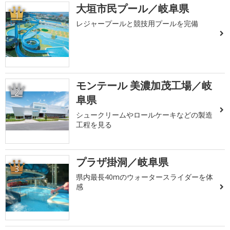
大垣市民プール／岐阜県
1
レジャープールと競技用プールを完備
モンテール 美濃加茂工場／岐
2
阜県
シュークリームやロールケーキなどの製造
工程を見る
プラザ掛洞／岐阜県
3
県内最長40mのウォータースライダーを体
感