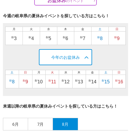
お盆休み
の
イベント
今週の岐阜県の夏休みイベントを探している方はこちら！
月
火
水
木
金
土
日
8/
8/
8/
8/
8/
8/
8/
3
4
5
6
7
8
9
今年のお盆休み
土
日
月
火
水
木
金
土
日
8/
8/
8/
8/
8/
8/
8/
8/
8/
8
9
10
11
12
13
14
15
16
来週以降の岐阜県の夏休みイベントを探している方はこちら！
6月
7月
8月