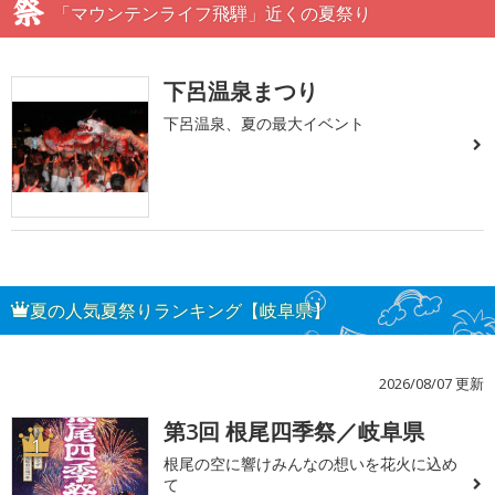
「マウンテンライフ飛騨」近くの夏祭り
下呂温泉まつり
下呂温泉、夏の最大イベント
夏の人気夏祭りランキング【岐阜県】
2026/08/07 更新
第3回 根尾四季祭／岐阜県
1
根尾の空に響けみんなの想いを花火に込め
て