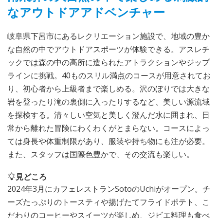
なアウトドアアドベンチャー
岐阜県下呂市にあるレクリエーション施設で、地域の豊か
な自然の中でアウトドアスポーツが体験できる。アスレチ
ックでは森の中の高所に造られたアトラクションやジップ
ラインに挑戦。40ものスリル満点のコースが用意されてお
り、初心者から上級者まで楽しめる。沢のぼりでは大きな
岩を登ったり滝の裏側に入ったりするなど、美しい源流域
を探検する。清々しい空気と美しく澄んだ水に囲まれ、日
常から離れた冒険にわくわくがとまらない。コースによっ
ては身長や体重制限があり、服装や持ち物にも注が必要。
また、スタッフは国際色豊かで、その交流も楽しい。
見どころ
2024年3月にカフェレストランSotoのUchiがオープン。チ
ーズたっぷりのトースティや揚げたてフライドポテト、こ
だわりのコーヒーやスイーツが楽しめ、ジビエ料理も食べ