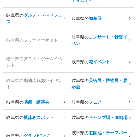
岐阜県の
グルメ・フードフェ
岐阜県の
物産展
ス
岐阜県の
コンサート・音楽イ
岐阜県の
フリーマーケット
ベント
岐阜県の
アニメ・ゲームイベ
岐阜県の
花イベント
ント
岐阜県の
動物ふれあいイベン
岐阜県の
美術展・博物展・展
ト
示会
岐阜県の
演劇・講演会
岐阜県の
フェア
岐阜県の
夏休みスポット
岐阜県の
キャンプ場・BBQ場
岐阜県の
遊園地・テーマパー
岐阜県の
グランピング