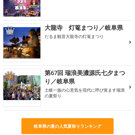
大龍寺 灯篭まつり／岐阜県
2
だるま観音大龍寺の灯篭まつり
第67回 瑞浪美濃源氏七夕まつ
3
り／岐阜県
土岐一族の心意気を現代に呼び覚ます瑞浪
の夏祭り
岐阜県の夏の人気夏祭りランキング