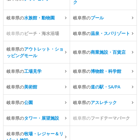
ク
岐阜県の
水族館・動物園
岐阜県の
プール
岐阜県の
ビーチ・海水浴場
岐阜県の
温泉・スパリゾート
岐阜県の
アウトレット・ショ
岐阜県の
商業施設・百貨店
ッピングモール
岐阜県の
工場見学
岐阜県の
博物館・科学館
岐阜県の
美術館
岐阜県の
道の駅・SA/PA
岐阜県の
公園
岐阜県の
アスレチック
岐阜県の
タワー・展望施設
岐阜県の
フードテーマパーク
岐阜県の
牧場・レジャー＆リ