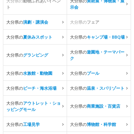
大分県の
動物ふれあいイベン
大分県の
美術展・博物展・展
ト
示会
大分県の
演劇・講演会
大分県の
フェア
大分県の
夏休みスポット
大分県の
キャンプ場・BBQ場
大分県の
遊園地・テーマパー
大分県の
グランピング
ク
大分県の
水族館・動物園
大分県の
プール
大分県の
ビーチ・海水浴場
大分県の
温泉・スパリゾート
大分県の
アウトレット・ショ
大分県の
商業施設・百貨店
ッピングモール
大分県の
工場見学
大分県の
博物館・科学館