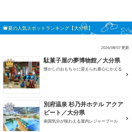
夏の人気スポットランキング【大分県】
2026/08/07 更新
駄菓子屋の夢博物館／大分県
1
懐かしのおもちゃに迎えられ童心にかえる
別府温泉 杉乃井ホテル アクア
2
ビート／大分県
南国気分が味わえる屋内レジャープール