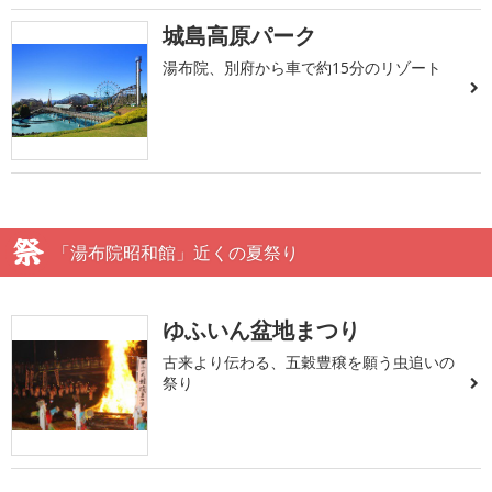
城島高原パーク
湯布院、別府から車で約15分のリゾート
「湯布院昭和館」近くの夏祭り
ゆふいん盆地まつり
古来より伝わる、五穀豊穣を願う虫追いの
祭り