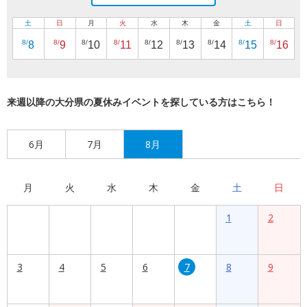
土
日
月
火
水
木
金
土
日
8/
8/
8/
8/
8/
8/
8/
8/
8/
8
9
10
11
12
13
14
15
16
来週以降の大分県の夏休みイベントを探している方はこちら！
6月
7月
8月
月
火
水
木
金
土
日
1
2
3
4
5
6
7
8
9