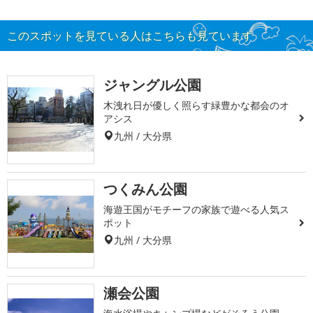
このスポットを見ている人はこちらも見ています
ジャングル公園
木洩れ日が優しく照らす緑豊かな都会のオ
アシス
九州 / 大分県
つくみん公園
海遊王国がモチーフの家族で遊べる人気ス
ポット
九州 / 大分県
瀬会公園