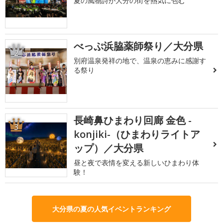
夏の風物詩が大分の街を熱気に包む
べっぷ浜脇薬師祭り／大分県
2
別府温泉発祥の地で、温泉の恵みに感謝す
る祭り
長崎鼻ひまわり回廊 金色 -
3
konjiki-（ひまわりライトア
ップ）／大分県
昼と夜で表情を変える新しいひまわり体
験！
大分県の夏の人気イベントランキング