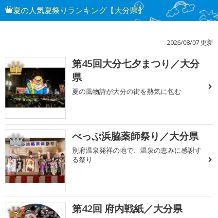
夏の人気夏祭りランキング【大分県】
2026/08/07 更新
第45回大分七夕まつり／大分
1
県
夏の風物詩が大分の街を熱気に包む
べっぷ浜脇薬師祭り／大分県
2
別府温泉発祥の地で、温泉の恵みに感謝す
る祭り
第42回 府内戦紙／大分県
3