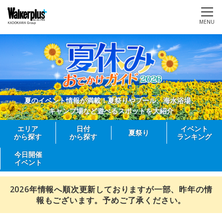
MENU
夏のイベント情報が満載！夏祭りやプール、海水浴場、
キャンプ場など遊べるスポットを大紹介
エリア
日付
イベント
夏祭り
から探す
から探す
ランキング
今日開催
イベント
2026年情報へ順次更新しておりますが一部、昨年の情
報もございます。予めご了承ください。