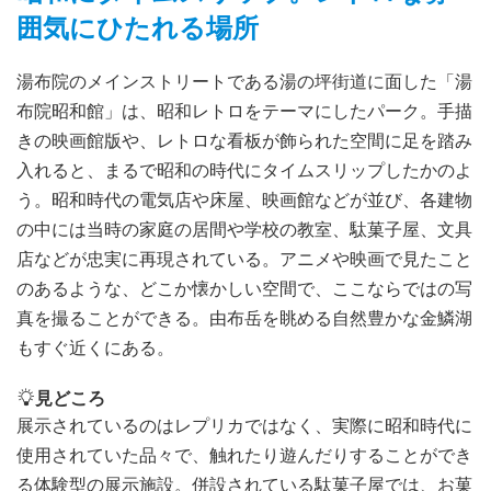
囲気にひたれる場所
湯布院のメインストリートである湯の坪街道に面した「湯
布院昭和館」は、昭和レトロをテーマにしたパーク。手描
きの映画館版や、レトロな看板が飾られた空間に足を踏み
入れると、まるで昭和の時代にタイムスリップしたかのよ
う。昭和時代の電気店や床屋、映画館などが並び、各建物
の中には当時の家庭の居間や学校の教室、駄菓子屋、文具
店などが忠実に再現されている。アニメや映画で見たこと
のあるような、どこか懐かしい空間で、ここならではの写
真を撮ることができる。由布岳を眺める自然豊かな金鱗湖
もすぐ近くにある。
見どころ
展示されているのはレプリカではなく、実際に昭和時代に
使用されていた品々で、触れたり遊んだりすることができ
る体験型の展示施設。併設されている駄菓子屋では、お菓