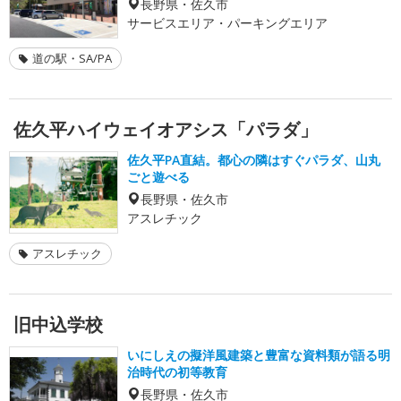
長野県・佐久市
サービスエリア・パーキングエリア
道の駅・SA/PA
佐久平ハイウェイオアシス「パラダ」
佐久平PA直結。都心の隣はすぐパラダ、山丸
ごと遊べる
長野県・佐久市
アスレチック
アスレチック
旧中込学校
いにしえの擬洋風建築と豊富な資料類が語る明
治時代の初等教育
長野県・佐久市