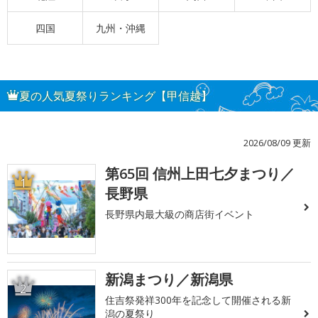
四国
九州・沖縄
夏の人気夏祭りランキング【甲信越】
2026/08/09 更新
第65回 信州上田七夕まつり／
1
長野県
長野県内最大級の商店街イベント
新潟まつり／新潟県
2
住吉祭発祥300年を記念して開催される新
潟の夏祭り