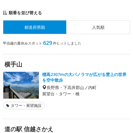
順番を並び替える
都道府県順
人気順
629
甲信越の夏休みスポット
件ヒットしました
横手山
標高2307mの大パノラマが広がる雲上の世界
を空中散歩
長野県・下高井郡山ノ内町
展望台・タワー・橋
タワー・展望施設
道の駅 信越さかえ