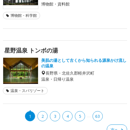
博物館・資料館
博物館・科学館
星野温泉 トンボの湯
美肌の湯として古くから知られる源泉かけ流し
の温泉
長野県・北佐久郡軽井沢町
温泉・日帰り温泉
温泉・スパリゾート
…
1
2
3
4
5
63
次へ