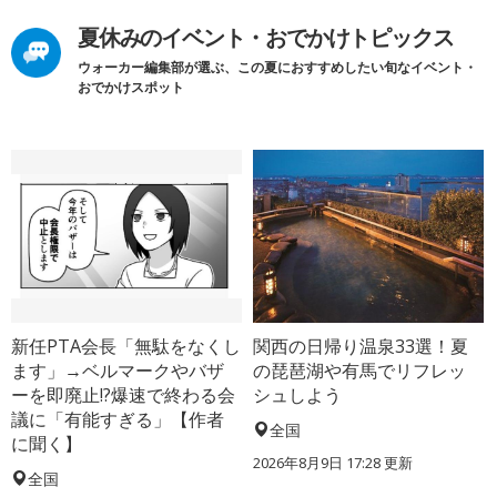
夏休みのイベント・おでかけトピックス
ウォーカー編集部が選ぶ、この夏におすすめしたい旬なイベント・
おでかけスポット
新任PTA会長「無駄をなくし
関西の日帰り温泉33選！夏
ます」→ベルマークやバザ
の琵琶湖や有馬でリフレッ
ーを即廃止!?爆速で終わる会
シュしよう
議に「有能すぎる」【作者
全国
に聞く】
2026年8月9日 17:28
更新
全国