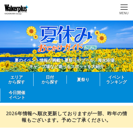
MENU
夏のイベント情報が満載！夏祭りやプール、海水浴場、
キャンプ場など遊べるスポットを大紹介
エリア
日付
イベント
夏祭り
から探す
から探す
ランキング
今日開催
イベント
2026年情報へ順次更新しておりますが一部、昨年の情
報もございます。予めご了承ください。