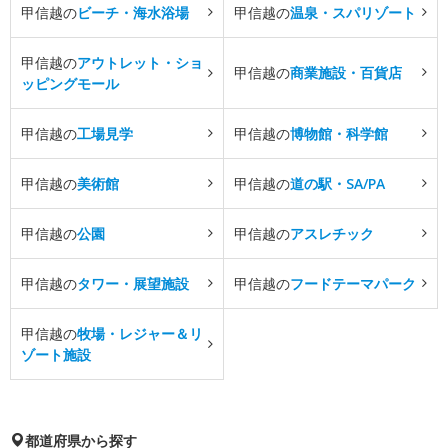
甲信越の
ビーチ・海水浴場
甲信越の
温泉・スパリゾート
甲信越の
アウトレット・ショ
甲信越の
商業施設・百貨店
ッピングモール
甲信越の
工場見学
甲信越の
博物館・科学館
甲信越の
美術館
甲信越の
道の駅・SA/PA
甲信越の
公園
甲信越の
アスレチック
甲信越の
タワー・展望施設
甲信越の
フードテーマパーク
甲信越の
牧場・レジャー＆リ
ゾート施設
都道府県から探す