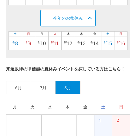
今年のお盆休み
土
日
月
火
水
木
金
土
日
8/
8/
8/
8/
8/
8/
8/
8/
8/
8
9
10
11
12
13
14
15
16
来週以降の甲信越の夏休みイベントを探している方はこちら！
6月
7月
8月
月
火
水
木
金
土
日
1
2