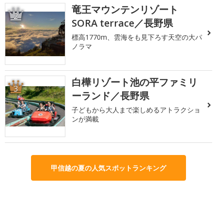
竜王マウンテンリゾート
2
SORA terrace／長野県
標高1770m、雲海をも見下ろす天空の大パ
ノラマ
白樺リゾート池の平ファミリ
3
ーランド／長野県
子どもから大人まで楽しめるアトラクショ
ンが満載
甲信越の夏の人気スポットランキング