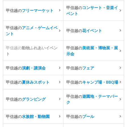
甲信越の
コンサート・音楽イ
甲信越の
フリーマーケット
ベント
甲信越の
アニメ・ゲームイベ
甲信越の
花イベント
ント
甲信越の
動物ふれあいイベン
甲信越の
美術展・博物展・展
ト
示会
甲信越の
演劇・講演会
甲信越の
フェア
甲信越の
夏休みスポット
甲信越の
キャンプ場・BBQ場
甲信越の
遊園地・テーマパー
甲信越の
グランピング
ク
甲信越の
水族館・動物園
甲信越の
プール