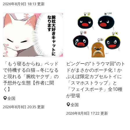
2026年8月9日 18:13
更新
「もう寝るからね」ベッド
ピングーの“トラウマ回”のト
で待機する白猫→冬になる
ドがまさかのポーチ化！か
と現れる「腕枕ヤクザ」の
ぷえぼ限定カプセルトイに
予想外な生態【作者に聞
「スマホストラップ」と
く】
「フェイスポーチ」全10種
が登場
全国
全国
2026年8月8日 20:35
更新
2026年8月8日 17:22
更新