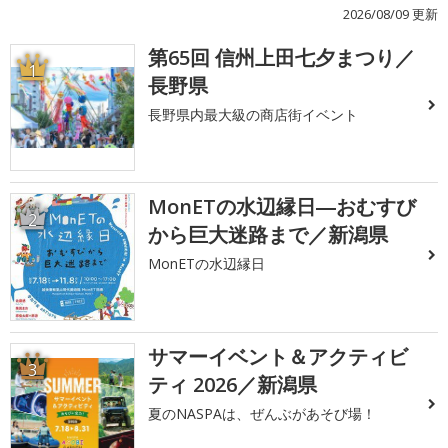
2026/08/09 更新
第65回 信州上田七夕まつり／
1
長野県
長野県内最大級の商店街イベント
MonETの水辺縁日―おむすび
2
から巨大迷路まで／新潟県
MonETの水辺縁日
サマーイベント＆アクティビ
3
ティ 2026／新潟県
夏のNASPAは、ぜんぶがあそび場！